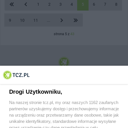
1
2
3
4
5
6
7
8
9
10
11
...
strona 5 z
43
© 2001-2026 Tczew - TCZ.PL Sp. z o.o. Internetowy Serwis Informacyjny Miasta
Tczewa
Drogi Użytkowniku,
Na naszej stronie tcz.pl, my oraz naszych 1162 zaufanych
partnerów uzyskujemy dostęp i przechowujemy informacje
na urządzeniu oraz przetwarzamy dane osobowe, takie jak
unikalne identyfikatory, standardowe informacje wysyłane
przez urządzenie czy dane przeglądania w celu