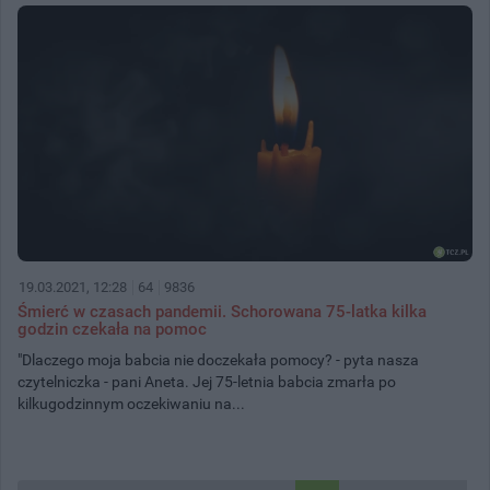
19.03.2021, 12:28
64
9836
Śmierć w czasach pandemii. Schorowana 75-latka kilka
godzin czekała na pomoc
"Dlaczego moja babcia nie doczekała pomocy? - pyta nasza
czytelniczka - pani Aneta. Jej 75-letnia babcia zmarła po
kilkugodzinnym oczekiwaniu na...