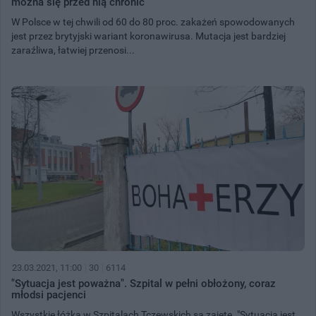
można się przed nią chronić
W Polsce w tej chwili od 60 do 80 proc. zakażeń spowodowanych
jest przez brytyjski wariant koronawirusa. Mutacja jest bardziej
zaraźliwa, łatwiej przenosi...
23.03.2021, 11:00
30
6114
"Sytuacja jest poważna". Szpital w pełni obłożony, coraz
młodsi pacjenci
Wszystkie łóżka w Szpitalach Tczewskich są zajęte. "Sytuacja jest