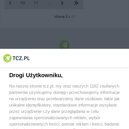
9
10
11
...
strona 3 z
43
© 2001-2026 Tczew - TCZ.PL Sp. z o.o. Internetowy Serwis Informacyjny Miasta
Tczewa
Drogi Użytkowniku,
Na naszej stronie tcz.pl, my oraz naszych 1162 zaufanych
partnerów uzyskujemy dostęp i przechowujemy informacje
na urządzeniu oraz przetwarzamy dane osobowe, takie jak
unikalne identyfikatory, standardowe informacje wysyłane
przez urządzenie czy dane przeglądania w celu
zapewniania spersonalizowanych reklam, wybór
O FIRMIE
POLITYKA PRYWATNOŚCI
HOSTING
spersonalizowanych treści, pomiar reklam i treści, badanie
REKLAMA
WSPÓŁPRACA
RSS
FACEBOOK
KONTAKT