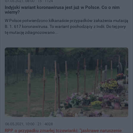
07.05.2021, 08:00
15
1124
Indyjski wariant koronawirusa jest już w Polsce. Co o nim
wiemy?
W Polsce potwierdzono kilkanaście przypadków zakażenia mutacją
B. 1. 617 koronawirusa. To wariant pochodzący z Indii. Do tej pory
tę mutację zdiagnozowano...
06.05.2021, 10:00
21
4028
RPP o przypadku zmarłej tczewianki: "jaskrawe naruszenie