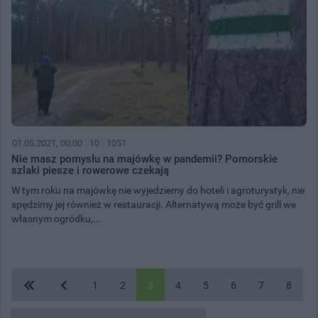
01.05.2021, 00:00
10
1051
Nie masz pomysłu na majówkę w pandemii? Pomorskie
szlaki piesze i rowerowe czekają
W tym roku na majówkę nie wyjedziemy do hoteli i agroturystyk, nie
spędzimy jej również w restauracji. Alternatywą może być grill we
własnym ogródku,...
1
2
3
4
5
6
7
8