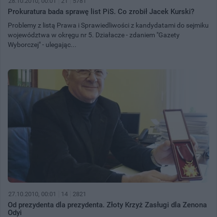
28.10.2010, 00:01
21
5781
Prokuratura bada sprawę list PiS. Co zrobił Jacek Kurski?
Problemy z listą Prawa i Sprawiedliwości z kandydatami do sejmiku
województwa w okręgu nr 5. Działacze - zdaniem "Gazety
Wyborczej" - ulegając...
27.10.2010, 00:01
14
2821
Od prezydenta dla prezydenta. Złoty Krzyż Zasługi dla Zenona
Odyi