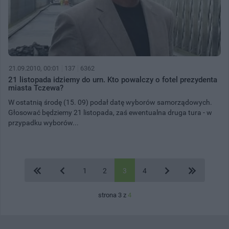
21.09.2010, 00:01
137
6362
21 listopada idziemy do urn. Kto powalczy o fotel prezydenta
miasta Tczewa?
W ostatnią środę (15. 09) podał datę wyborów samorządowych.
Głosować będziemy 21 listopada, zaś ewentualna druga tura - w
przypadku wyborów...
1
2
3
4
strona 3 z
4