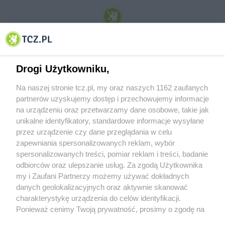
© 2001-2026 Tczew - TCZ.PL Sp. z o.o. Internetowy Serwis Informacyjny Miasta
Tczewa
Drogi Użytkowniku,
Na naszej stronie tcz.pl, my oraz naszych 1162 zaufanych
partnerów uzyskujemy dostęp i przechowujemy informacje
na urządzeniu oraz przetwarzamy dane osobowe, takie jak
unikalne identyfikatory, standardowe informacje wysyłane
przez urządzenie czy dane przeglądania w celu
zapewniania spersonalizowanych reklam, wybór
O FIRMIE
POLITYKA PRYWATNOŚCI
HOSTING
spersonalizowanych treści, pomiar reklam i treści, badanie
REKLAMA
WSPÓŁPRACA
RSS
FACEBOOK
KONTAKT
odbiorców oraz ulepszanie usług. Za zgodą Użytkownika
my i Zaufani Partnerzy możemy używać dokładnych
Nasze serwisy
danych geolokalizacyjnych oraz aktywnie skanować
charakterystykę urządzenia do celów identyfikacji.
Aktualności
Muzyka i kultura
Ponieważ cenimy Twoją prywatność, prosimy o zgodę na
Tcz24
Archiwum wydarzeń
korzystanie z tych technologii poprzez kliknięcie
Kronika Policyjna
Telewizja Internetowa