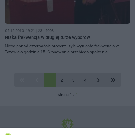
05.12.2010, 19:21
23
5008
Niska frekwencja w drugiej turze wyborów
Nieco ponad czternaście procent - tyle wyniosła frekwencja w
Tczewie o godzinie 15. Głosowanie przebiega spokojnie.
1
2
3
4
strona 1 z
4
© 2001-2026 Tczew - TCZ.PL Sp. z o.o. Internetowy Serwis Informacyjny Miasta