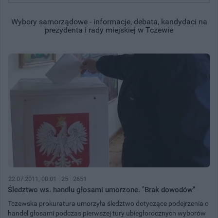
Wybory samorządowe - informacje, debata, kandydaci na
prezydenta i rady miejskiej w Tczewie
22.07.2011, 00:01
25
2651
Śledztwo ws. handlu głosami umorzone. "Brak dowodów"
Tczewska prokuratura umorzyła śledztwo dotyczące podejrzenia o
handel głosami podczas pierwszej tury ubiegłorocznych wyborów