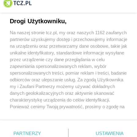
Tczewa
Drogi Użytkowniku,
Na naszej stronie tcz.pl, my oraz naszych 1162 zaufanych
partnerów uzyskujemy dostęp i przechowujemy informacje
na urządzeniu oraz przetwarzamy dane osobowe, takie jak
unikalne identyfikatory, standardowe informacje wysyłane
przez urządzenie czy dane przeglądania w celu
zapewniania spersonalizowanych reklam, wybór
O FIRMIE
POLITYKA PRYWATNOŚCI
HOSTING
spersonalizowanych treści, pomiar reklam i treści, badanie
REKLAMA
WSPÓŁPRACA
RSS
FACEBOOK
KONTAKT
odbiorców oraz ulepszanie usług. Za zgodą Użytkownika
my i Zaufani Partnerzy możemy używać dokładnych
Nasze serwisy
danych geolokalizacyjnych oraz aktywnie skanować
charakterystykę urządzenia do celów identyfikacji.
Aktualności
Muzyka i kultura
Ponieważ cenimy Twoją prywatność, prosimy o zgodę na
Tcz24
Archiwum wydarzeń
korzystanie z tych technologii poprzez kliknięcie
Kronika Policyjna
Telewizja Internetowa
„Akceptuję”. Zgoda jest dobrowolna i zawsze możesz ją
Kalendarz imprez
Sport
zmienić/wycofać klikając przycisk ustawień prywatności
Salony urody i masażu
Żłobki i przedszkola
PARTNERZY
USTAWIENIA
Historia miasta
Zdjęcia miasta
znajdujący się w lewym dolnym rogu strony
. Niektóre