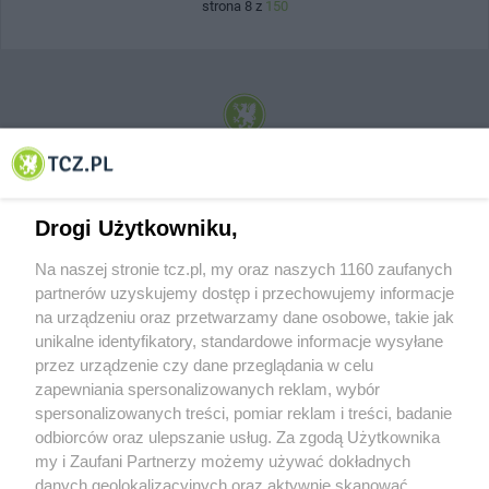
strona 8 z
150
© 2001-2026 Tczew - TCZ.PL Sp. z o.o. Internetowy Serwis Informacyjny Miasta
Tczewa
Drogi Użytkowniku,
Na naszej stronie tcz.pl, my oraz naszych 1160 zaufanych
partnerów uzyskujemy dostęp i przechowujemy informacje
na urządzeniu oraz przetwarzamy dane osobowe, takie jak
unikalne identyfikatory, standardowe informacje wysyłane
przez urządzenie czy dane przeglądania w celu
zapewniania spersonalizowanych reklam, wybór
O FIRMIE
POLITYKA PRYWATNOŚCI
HOSTING
spersonalizowanych treści, pomiar reklam i treści, badanie
REKLAMA
WSPÓŁPRACA
RSS
FACEBOOK
KONTAKT
odbiorców oraz ulepszanie usług. Za zgodą Użytkownika
my i Zaufani Partnerzy możemy używać dokładnych
Nasze serwisy
danych geolokalizacyjnych oraz aktywnie skanować