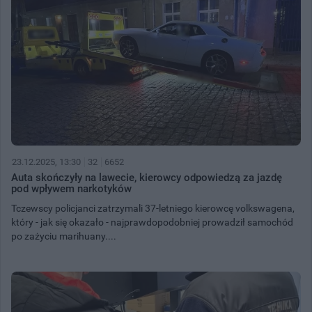
23.12.2025, 13:30
32
6652
Auta skończyły na lawecie, kierowcy odpowiedzą za jazdę
pod wpływem narkotyków
Tczewscy policjanci zatrzymali 37-letniego kierowcę volkswagena,
który - jak się okazało - najprawdopodobniej prowadził samochód
po zażyciu marihuany....