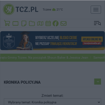
Tczew
21°C
Toggl
naviga
 Tczew. Na początek Shaun Baker & Jessica Jean
Samochody Google 
KRONIKA POLICYJNA
Zmień temat: