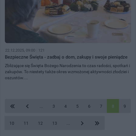
22.12.2025, 09:00
121
Bezpieczne Święta - zadbaj o dom, zakupy i swoje pieniądze
Zbliżające się Święta Bożego Narodzenia to czas radości, spotkań i
zakupów. To niestety także okres wzmożonej aktywności złodziei i
oszustów....
...
3
4
5
6
7
8
9
10
11
12
13
...