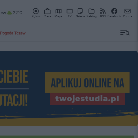
zew
22°C
Zgłoś
Praca
Mapa
TV
Galeria
Katalog
RSS
Facebook
Poczta
Pogoda Tczew