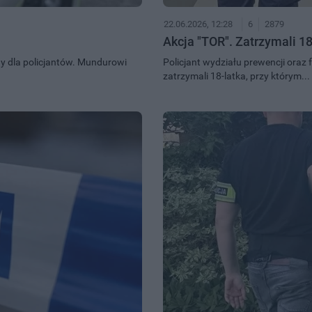
22.06.2026, 12:28
6
2879
Akcja "TOR". Zatrzymali 18
y dla policjantów. Mundurowi
Policjant wydziału prewencji oraz
zatrzymali 18-latka, przy którym...