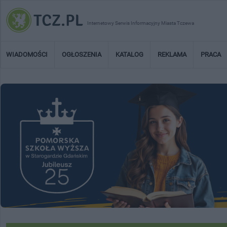
Internetowy Serwis Informacyjny Miasta Tczewa
WIADOMOŚCI
OGŁOSZENIA
KATALOG
REKLAMA
PRACA