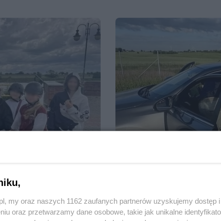
niku,
z.pl, my oraz naszych 1162 zaufanych partnerów uzyskujemy dostęp
23.06.2026, 14:38
15
1949
niu oraz przetwarzamy dane osobowe, takie jak unikalne identyfikat
Policjanci zatrzymali dwó