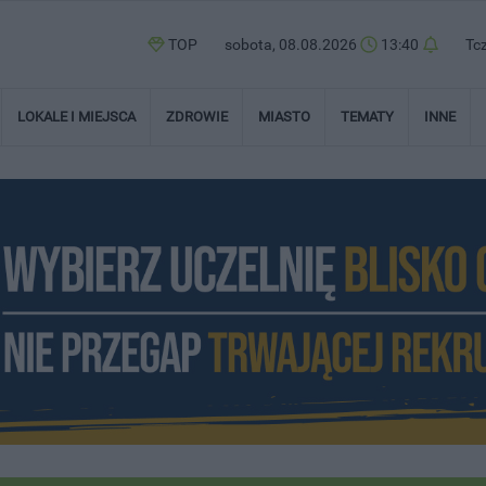
TOP
sobota, 08.08.2026
13:40
Tc
LOKALE I MIEJSCA
ZDROWIE
MIASTO
TEMATY
INNE