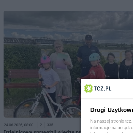
Drogi Użytkow
Na naszej stronie tc
24.06.2026, 08:00
2
335
informacje na urządze
Dzielnicowy sprawdził wiedzę przyszłych rowerzystów