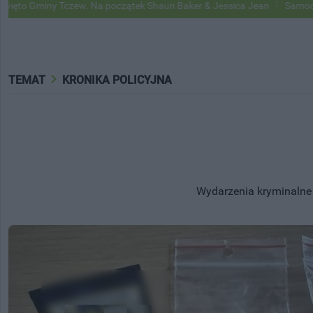
 Na początek Shaun Baker & Jessica Jean
Samochody Google Street V
TEMAT
KRONIKA POLICYJNA
Wydarzenia kryminalne w