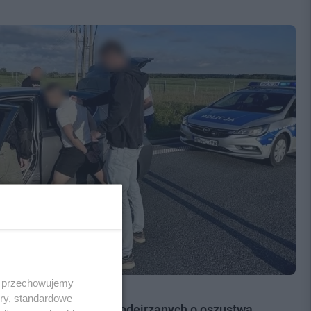
 i przechowujemy
ory, standardowe
ch obywateli Ukrainy podejrzanych o oszustwa