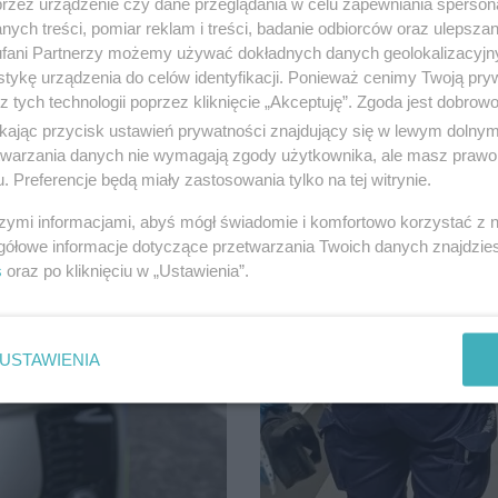
przez urządzenie czy dane przeglądania w celu zapewniania sperson
ych treści, pomiar reklam i treści, badanie odbiorców oraz ulepszan
tym mogli przekonać się uczniowie
Mieszkaniec Tczewa stracił ponad 6
fani Partnerzy możemy używać dokładnych danych geolokalizacyjn
komputerem. Dzięki szybkim dział
tykę urządzenia do celów identyfikacji. Ponieważ cenimy Twoją pry
z tych technologii poprzez kliknięcie „Akceptuję”. Zgoda jest dobro
ikając przycisk ustawień prywatności znajdujący się w lewym dolny
etwarzania danych nie wymagają zgody użytkownika, ale masz prawo 
. Preferencje będą miały zastosowania tylko na tej witrynie.
szymi informacjami, abyś mógł świadomie i komfortowo korzystać z
gółowe informacje dotyczące przetwarzania Twoich danych znajdzi
s
oraz po kliknięciu w „Ustawienia”.
USTAWIENIA