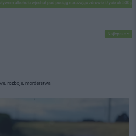
hał pod pociąg narażając zdrowie i życie ok 500 pasażerów! PKP apeluj
Najlepsze
owe, rozboje, morderstwa