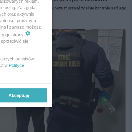
alizowanych reklam,
ie usług. Za zgodą
3 tysiące złotych po tym, jak oszust przejął zdalnie kontrolę nad jego
ych oraz aktywnie
aniom...
watność, prosimy o
wolna i zawsze możesz
m rogu strony
.
sprzeciwić się
 naszych serwisów
esz w
Polityce
Akceptuję