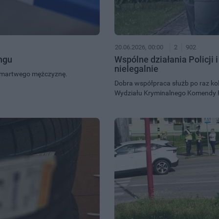
20.06.2026, 00:00
2
902
ngu
Wspólne działania Policji 
nielegalnie
o martwego mężczyznę.
Dobra współpraca służb po raz kol
Wydziału Kryminalnego Komendy Po