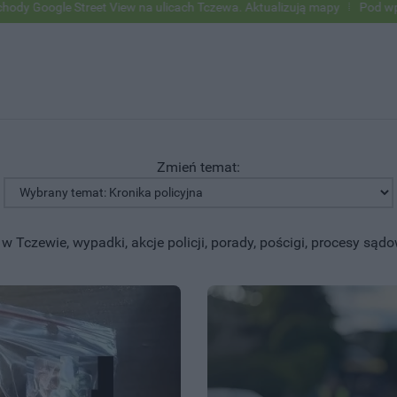
iew na ulicach Tczewa. Aktualizują mapy
Pod wpływem alkoholu wjec
Zmień temat:
 Tczewie, wypadki, akcje policji, porady, pościgi, procesy sąd