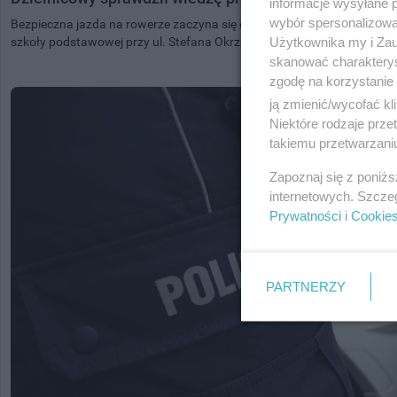
informacje wysyłane 
wybór spersonalizowan
Bezpieczna jazda na rowerze zaczyna się od znajomości przepisów. O 
Użytkownika my i Zau
szkoły podstawowej przy ul. Stefana Okrzei w...
skanować charakterys
zgodę na korzystanie 
ją zmienić/wycofać kl
Niektóre rodzaje prz
takiemu przetwarzaniu
Zapoznaj się z poniż
internetowych. Szcze
Prywatności
i
Cookie
PARTNERZY