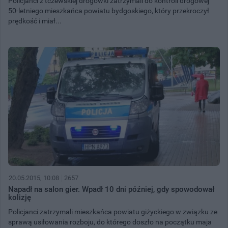
Policjanci z tczewskiej drogówki zatrzymali do kontroli drogowej
50-letniego mieszkańca powiatu bydgoskiego, który przekroczył
prędkość i miał...
20.05.2015, 10:08
2657
Napadł na salon gier. Wpadł 10 dni później, gdy spowodował
kolizję
Policjanci zatrzymali mieszkańca powiatu giżyckiego w związku ze
sprawą usiłowania rozboju, do którego doszło na początku maja