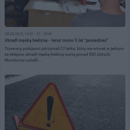
08.05.2015, 13:51
21
2939
Ukradł męską bieliznę - teraz może 5 lat "posiedzieć"
Tczewscy policjanci zatrzymali 27-latka, który we wtorek w jednym
ze sklepów ukradł męską bieliznę wartą ponad 500 złotych.
Mundurowi ustalili...