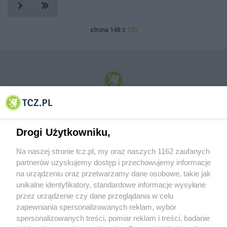
strona 148 z
150
© 2001-2026 Tczew - TCZ.PL Sp. z o.o. Internetowy Serwis Informacyjny Miasta
Tczewa
Drogi Użytkowniku,
Na naszej stronie tcz.pl, my oraz naszych 1162 zaufanych
partnerów uzyskujemy dostęp i przechowujemy informacje
na urządzeniu oraz przetwarzamy dane osobowe, takie jak
unikalne identyfikatory, standardowe informacje wysyłane
przez urządzenie czy dane przeglądania w celu
zapewniania spersonalizowanych reklam, wybór
O FIRMIE
POLITYKA PRYWATNOŚCI
HOSTING
spersonalizowanych treści, pomiar reklam i treści, badanie
REKLAMA
WSPÓŁPRACA
RSS
FACEBOOK
KONTAKT