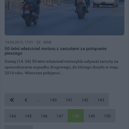
14.04.2015, 17:01
23
4508
50-letni właściciel motoru z zarzutami za potrącenie
pieszego
Dzisiaj (14. 04) 50-letni właściciel motocykla usłyszał zarzuty za
spowodowanie wypadku drogowego, do którego doszło w maju
2014 roku. Wówczas policjanci...
...
140
141
142
143
144
145
146
147
148
149
150