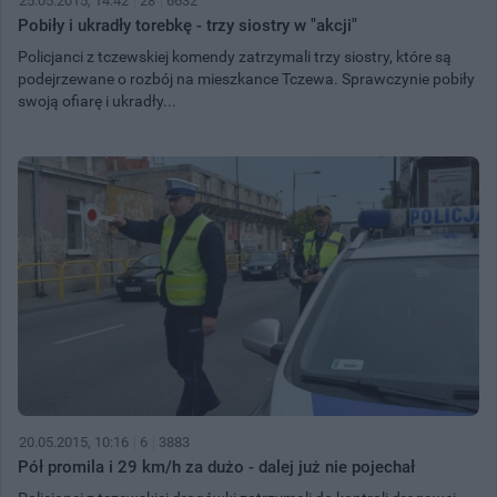
25.05.2015, 14:42
28
6632
Pobiły i ukradły torebkę - trzy siostry w "akcji"
Policjanci z tczewskiej komendy zatrzymali trzy siostry, które są
podejrzewane o rozbój na mieszkance Tczewa. Sprawczynie pobiły
swoją ofiarę i ukradły...
20.05.2015, 10:16
6
3883
Pół promila i 29 km/h za dużo - dalej już nie pojechał