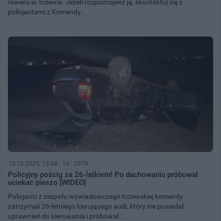
roweru w Tczewie. Jeżeli rozpoznajesz ją, skontaktuj się z
policjantami z Komendy...
13.10.2025, 13:04
13
2979
Policyjny pościg za 26-latkiem! Po dachowaniu próbował
uciekać pieszo [WIDEO]
Policjanci z zespołu wywiadowczego tczewskiej komendy
zatrzymali 26-letniego kierującego audi, który nie posiadał
uprawnień do kierowania i próbował...