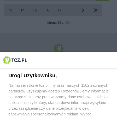
13
14
15
16
17
...
strona 12 z
150
© 2001-2026 Tczew - TCZ.PL Sp. z o.o. Internetowy Serwis Informacyjny Miasta
Tczewa
Drogi Użytkowniku,
Na naszej stronie tcz.pl, my oraz naszych 1162 zaufanych
partnerów uzyskujemy dostęp i przechowujemy informacje
na urządzeniu oraz przetwarzamy dane osobowe, takie jak
unikalne identyfikatory, standardowe informacje wysyłane
przez urządzenie czy dane przeglądania w celu
zapewniania spersonalizowanych reklam, wybór
O FIRMIE
POLITYKA PRYWATNOŚCI
HOSTING