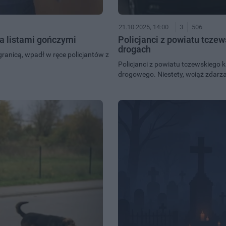
21.10.2025, 14:00
3
506
a listami gończymi
Policjanci z powiatu tcze
drogach
granicą, wpadł w ręce policjantów z
Policjanci z powiatu tczewskiego
drogowego. Niestety, wciąż zdarzają