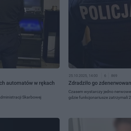
25.10.2025, 14:00
6
869
ych automatów w rękach
Zdradziło go zdenerwowanie
Czasem wystarczy jedno nerwowe sp
Administracji Skarbowej
gdzie funkcjonariusze zatrzymali 26