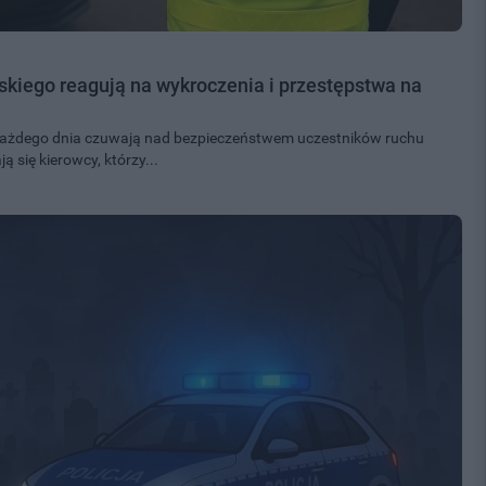
wskiego reagują na wykroczenia i przestępstwa na
 każdego dnia czuwają nad bezpieczeństwem uczestników ruchu
 się kierowcy, którzy...