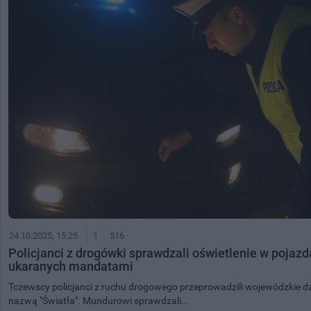
24.10.2025, 15:25
1
516
Policjanci z drogówki sprawdzali oświetlenie w pojaz
ukaranych mandatami
Tczewscy policjanci z ruchu drogowego przeprowadzili wojewódzkie d
nazwą "Światła". Mundurowi sprawdzali...