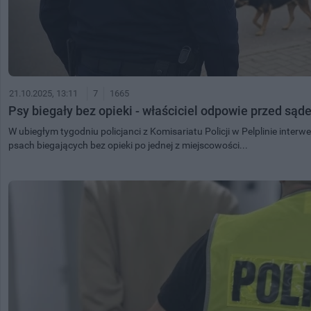
21.10.2025, 13:11
7
1665
Psy biegały bez opieki - właściciel odpowie przed są
W ubiegłym tygodniu policjanci z Komisariatu Policji w Pelplinie inter
psach biegających bez opieki po jednej z miejscowości...