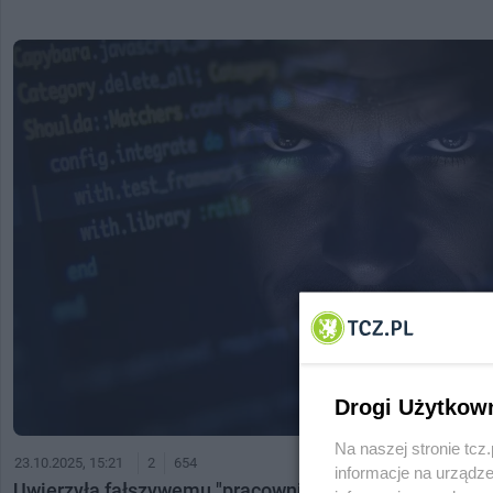
Drogi Użytkow
Na naszej stronie tc
23.10.2025, 15:21
2
654
informacje na urządze
Uwierzyła fałszywemu "pracownikowi platformy sprzeda