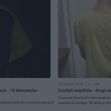
23.10.2025, 19:00
6
840
dach - 10 kierowców
Działali wspólnie - drugi
Tczewscy kryminalni zatrzymali dr
ziałania kontrolno-prewencyjne pod
pasażerce pociągu. 38-latek, podob