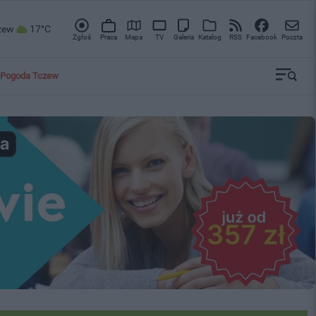
zew
17°C
Zgłoś
Praca
Mapa
TV
Galeria
Katalog
RSS
Facebook
Poczta
Pogoda Tczew