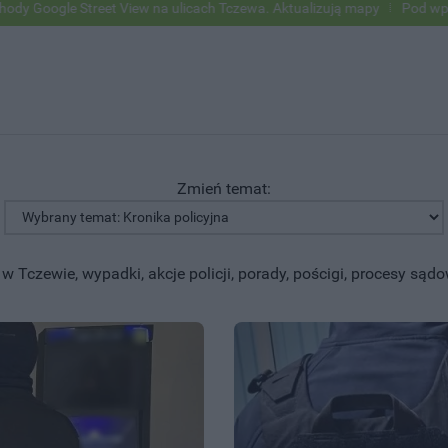
 View na ulicach Tczewa. Aktualizują mapy
Pod wpływem alkoholu wje
Zmień temat:
 Tczewie, wypadki, akcje policji, porady, pościgi, procesy sąd