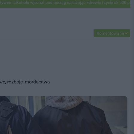
chał pod pociąg narażając zdrowie i życie ok 500 pasażerów! PKP apel
Komentowane
owe, rozboje, morderstwa