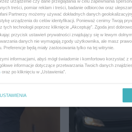
przez urządzenie czy dane przeglądania w celu zapewniania sperson
ych treści, pomiar reklam i treści, badanie odbiorców oraz ulepszan
Tczewscy policjanci z drogówki, p
 oszusta, który obiecywał szybki
fani Partnerzy możemy używać dokładnych danych geolokalizacyjn
wcześniej sięgnęli po alkohol. Jede
tykę urządzenia do celów identyfikacji. Ponieważ cenimy Twoją pry
z tych technologii poprzez kliknięcie „Akceptuję”. Zgoda jest dobro
ikając przycisk ustawień prywatności znajdujący się w lewym dolny
etwarzania danych nie wymagają zgody użytkownika, ale masz prawo 
. Preferencje będą miały zastosowania tylko na tej witrynie.
szymi informacjami, abyś mógł świadomie i komfortowo korzystać z
gółowe informacje dotyczące przetwarzania Twoich danych znajdzi
s
oraz po kliknięciu w „Ustawienia”.
USTAWIENIA