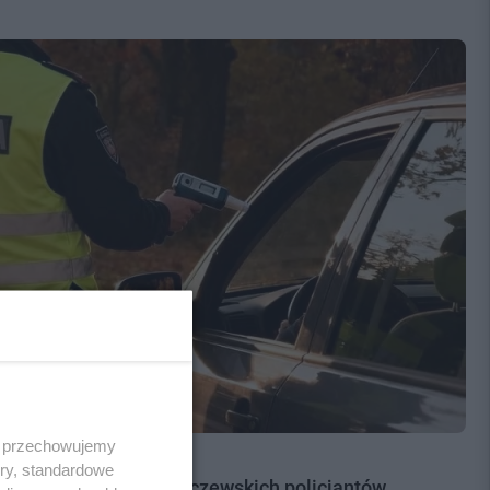
 i przechowujemy
ory, standardowe
olu zatrzymani przez tczewskich policjantów