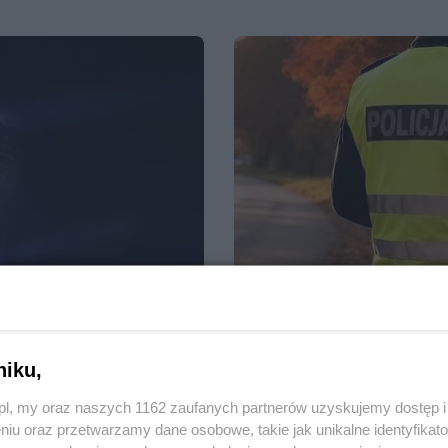
niku,
z.pl, my oraz naszych 1162 zaufanych partnerów uzyskujemy dostęp
22.10.2025, 14:20
3
958
niu oraz przetwarzamy dane osobowe, takie jak unikalne identyfikat
żowej" - straciła 12
Dwaj 44-latkowie po alkoh