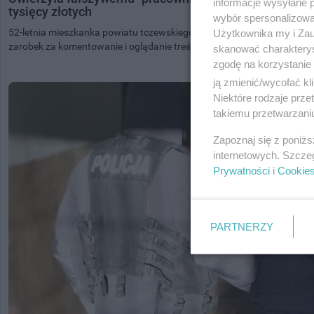
informacje wysyłane 
tysięcy złotych
wybór spersonalizowan
52-letnia mieszkanka powiatu tczewskiego padła ofiarą internetowego
Użytkownika my i Zau
zarobek za komentowanie i oglądanie treści w...
skanować charakterys
zgodę na korzystanie 
ją zmienić/wycofać kl
Niektóre rodzaje prz
takiemu przetwarzaniu
Zapoznaj się z poniż
internetowych. Szcze
Prywatności
i
Cookie
PARTNERZY