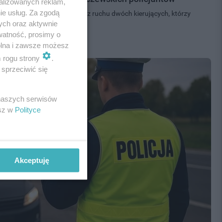
alizowanych reklam,
ie usług. Za zgodą
odczas służby, wyeliminowali z ruchu dwóch kierujących, którzy
ych oraz aktywnie
n z nich prowadził...
watność, prosimy o
wolna i zawsze możesz
m rogu strony
.
sprzeciwić się
 naszych serwisów
esz w
Polityce
Akceptuję