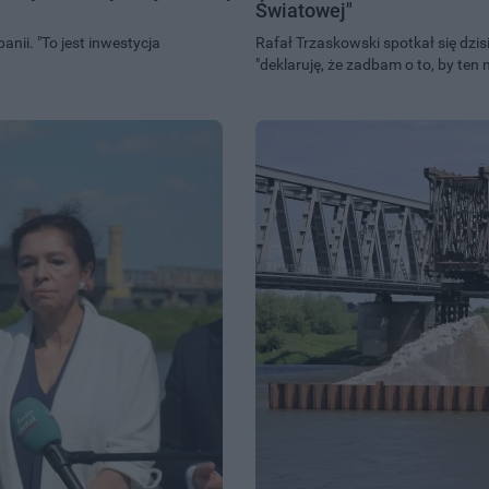
Światowej"
nii. "To jest inwestycja
Rafał Trzaskowski spotkał się dzi
"deklaruję, że zadbam o to, by ten m