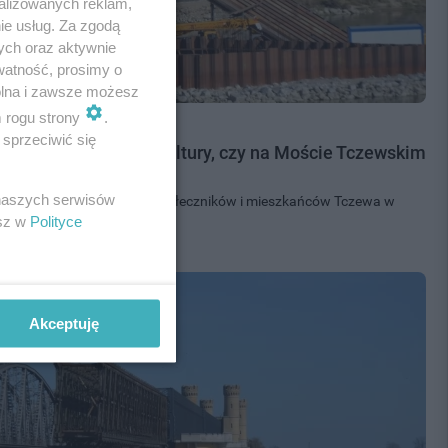
alizowanych reklam,
ie usług. Za zgodą
ych oraz aktywnie
watność, prosimy o
wolna i zawsze możesz
m rogu strony
.
sprzeciwić się
enta RP pyta resort kultury, czy na Moście Tczewskim
zeum II WŚ
 naszych serwisów
ii Prezydenta RP na apel społeczników i mieszkańców Tczewa w
esz w
Polityce
iego. Halina Szymańska...
Akceptuję