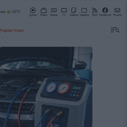
zew
20°C
Zgłoś
Praca
Mapa
TV
Galeria
Katalog
RSS
Facebook
Poczta
Pogoda Tczew