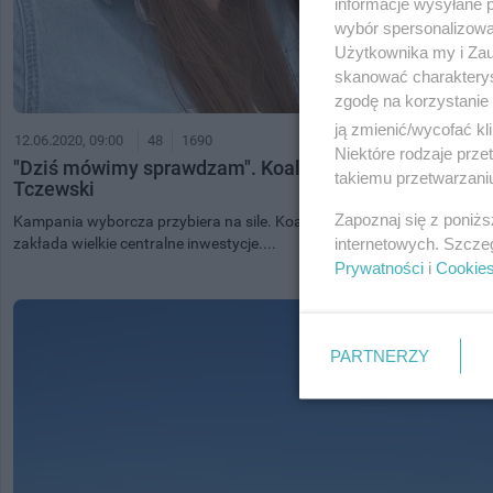
informacje wysyłane 
wybór spersonalizowan
Użytkownika my i Zau
skanować charakterys
zgodę na korzystanie 
ją zmienić/wycofać kl
12.06.2020, 09:00
48
1690
Niektóre rodzaje prz
"Dziś mówimy sprawdzam". Koalicja Obywatelska pyta
takiemu przetwarzaniu
Tczewski
Zapoznaj się z poniż
Kampania wyborcza przybiera na sile. Koalicja Obywatelska przygotow
internetowych. Szcze
zakłada wielkie centralne inwestycje....
Prywatności
i
Cookie
PARTNERZY