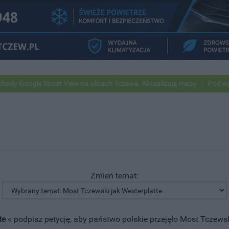
iew na ulicach Tczewa. Aktualizują mapy
Pod wpływem alkoholu wjec
Zmień temat:
te
« podpisz petycję, aby państwo polskie przejęło Most Tczewski