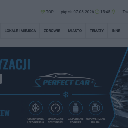
TOP
piątek, 07.08.2026
15:45
Tc
LOKALE I MIEJSCA
ZDROWIE
MIASTO
TEMATY
INNE