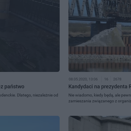
08.05.2020, 13:06
16
2678
ez państwo
Kandydaci na prezydenta 
denckie. Dlatego, niezależnie od
Nie wiadomo, kiedy będą, ale pewne
zamieszania związanego z organiz