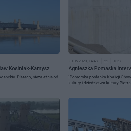
13.05.2020, 14:48
22
1357
sław Kosiniak-Kamysz
Agnieszka Pomaska interwe
denckie. Dlatego, niezależnie od
]Pomorska posłanka Koalicji Obyw
kultury i dziedzictwa kultury Piotr