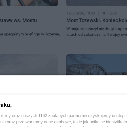
12.06.2020, 10:00
18
2721
ustawy ws. Mostu
Most Tczewski. Koniec kole
W maju zakończył się drugi etap r
a specjalnym briefingu w Tczewie,
latach od zakończenia II wojny św
niku,
z.pl, my oraz naszych 1162 zaufanych partnerów uzyskujemy dostęp
niu oraz przetwarzamy dane osobowe, takie jak unikalne identyfikat