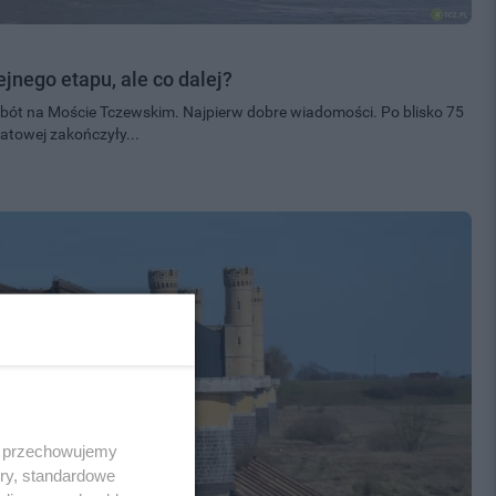
jnego etapu, ale co dalej?
obót na Moście Tczewskim. Najpierw dobre wiadomości. Po blisko 75
iatowej zakończyły...
 i przechowujemy
ory, standardowe