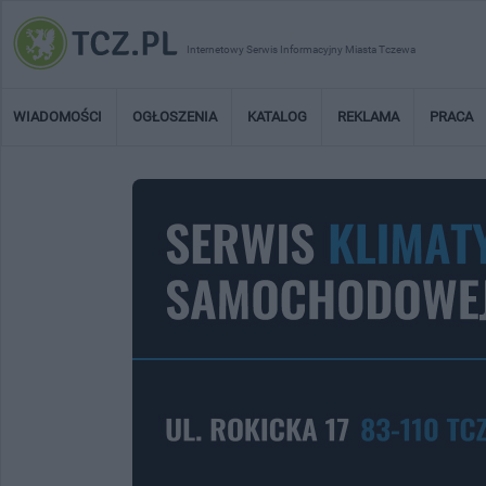
Internetowy Serwis Informacyjny Miasta Tczewa
WIADOMOŚCI
OGŁOSZENIA
KATALOG
REKLAMA
PRACA