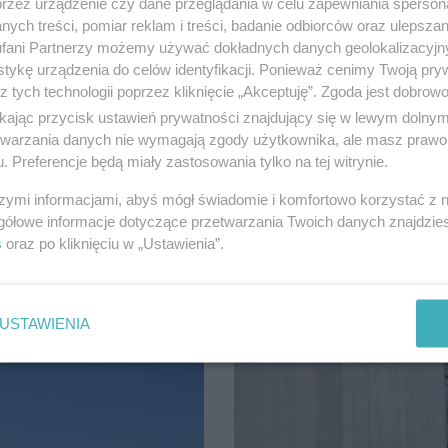
przez urządzenie czy dane przeglądania w celu zapewniania sperson
ych treści, pomiar reklam i treści, badanie odbiorców oraz ulepszan
fani Partnerzy możemy używać dokładnych danych geolokalizacyjn
tykę urządzenia do celów identyfikacji. Ponieważ cenimy Twoją pry
z tych technologii poprzez kliknięcie „Akceptuję”. Zgoda jest dobro
ikając przycisk ustawień prywatności znajdujący się w lewym dolny
20.05.2020, 12:00
14
1667
etwarzania danych nie wymagają zgody użytkownika, ale masz prawo 
 Andrzeja Dudę o Most
Szefowa Kancelarii Prezyd
. Preferencje będą miały zastosowania tylko na tej witrynie.
może powstać oddział Mu
szymi informacjami, abyś mógł świadomie i komfortowo korzystać z
ała kontrę do "Planu Dudy", który
Jest odpowiedź szefowej Kancelar
gółowe informacje dotyczące przetwarzania Twoich danych znajdzi
sprawie ratowania Mostu Tczewsk
s
oraz po kliknięciu w „Ustawienia”.
USTAWIENIA