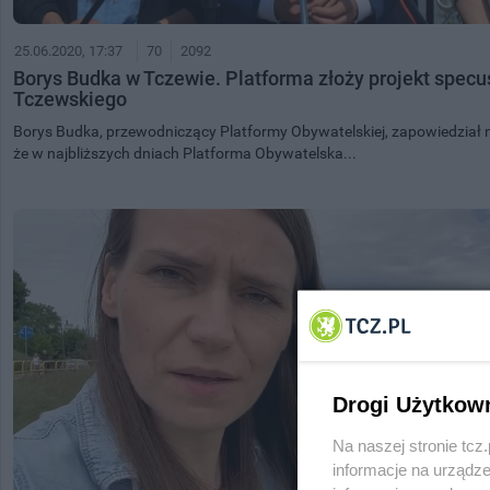
25.06.2020, 17:37
70
2092
Borys Budka w Tczewie. Platforma złoży projekt spec
Tczewskiego
Borys Budka, przewodniczący Platformy Obywatelskiej, zapowiedział n
że w najbliższych dniach Platforma Obywatelska...
Drogi Użytkow
Na naszej stronie tc
informacje na urządze