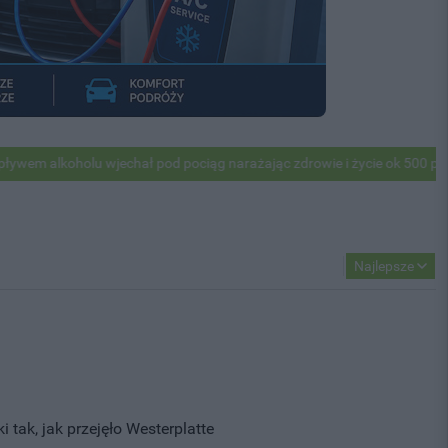
hał pod pociąg narażając zdrowie i życie ok 500 pasażerów! PKP apelu
Najlepsze
 tak, jak przejęło Westerplatte