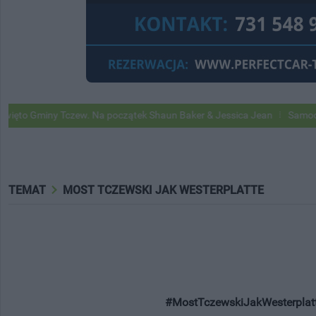
 Na początek Shaun Baker & Jessica Jean
Samochody Google Street V
TEMAT
MOST TCZEWSKI JAK WESTERPLATTE
#MostTczewskiJakWesterplat