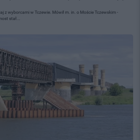
siaj z wyborcami w Tczewie. Mówił m. in. o Moście Tczewskim -
ost stał...