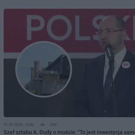
01.07.2020, 10:00
46
2561
Szef sztabu A. Dudy o moście: "To jest inwestycja sa