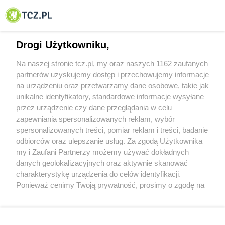
© 2001-2026 Tczew - TCZ.PL Sp. z o.o. Internetowy Serwis Informacyjny Miasta
Tczewa
Drogi Użytkowniku,
Na naszej stronie tcz.pl, my oraz naszych 1162 zaufanych
partnerów uzyskujemy dostęp i przechowujemy informacje
na urządzeniu oraz przetwarzamy dane osobowe, takie jak
unikalne identyfikatory, standardowe informacje wysyłane
przez urządzenie czy dane przeglądania w celu
zapewniania spersonalizowanych reklam, wybór
O FIRMIE
POLITYKA PRYWATNOŚCI
HOSTING
spersonalizowanych treści, pomiar reklam i treści, badanie
REKLAMA
WSPÓŁPRACA
RSS
FACEBOOK
KONTAKT
odbiorców oraz ulepszanie usług. Za zgodą Użytkownika
my i Zaufani Partnerzy możemy używać dokładnych
Nasze serwisy
danych geolokalizacyjnych oraz aktywnie skanować
charakterystykę urządzenia do celów identyfikacji.
Aktualności
Muzyka i kultura
Ponieważ cenimy Twoją prywatność, prosimy o zgodę na
Tcz24
Archiwum wydarzeń
korzystanie z tych technologii poprzez kliknięcie
Kronika Policyjna
Telewizja Internetowa
„Akceptuję”. Zgoda jest dobrowolna i zawsze możesz ją
Kalendarz imprez
Sport
zmienić/wycofać klikając przycisk ustawień prywatności
Salony urody i masażu
Żłobki i przedszkola