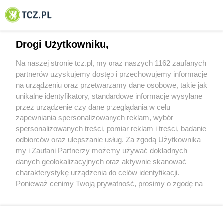
© 2001-2026 Tczew - TCZ.PL Sp. z o.o. Internetowy Serwis Informacyjny Miasta
Tczewa
Drogi Użytkowniku,
Na naszej stronie tcz.pl, my oraz naszych 1162 zaufanych
partnerów uzyskujemy dostęp i przechowujemy informacje
na urządzeniu oraz przetwarzamy dane osobowe, takie jak
unikalne identyfikatory, standardowe informacje wysyłane
przez urządzenie czy dane przeglądania w celu
zapewniania spersonalizowanych reklam, wybór
O FIRMIE
POLITYKA PRYWATNOŚCI
HOSTING
spersonalizowanych treści, pomiar reklam i treści, badanie
REKLAMA
WSPÓŁPRACA
RSS
FACEBOOK
KONTAKT
odbiorców oraz ulepszanie usług. Za zgodą Użytkownika
my i Zaufani Partnerzy możemy używać dokładnych
Nasze serwisy
danych geolokalizacyjnych oraz aktywnie skanować
charakterystykę urządzenia do celów identyfikacji.
Aktualności
Muzyka i kultura
Ponieważ cenimy Twoją prywatność, prosimy o zgodę na
Tcz24
Archiwum wydarzeń
korzystanie z tych technologii poprzez kliknięcie
Kronika Policyjna
Telewizja Internetowa
„Akceptuję”. Zgoda jest dobrowolna i zawsze możesz ją
Kalendarz imprez
Sport
zmienić/wycofać klikając przycisk ustawień prywatności
Salony urody i masażu
Żłobki i przedszkola