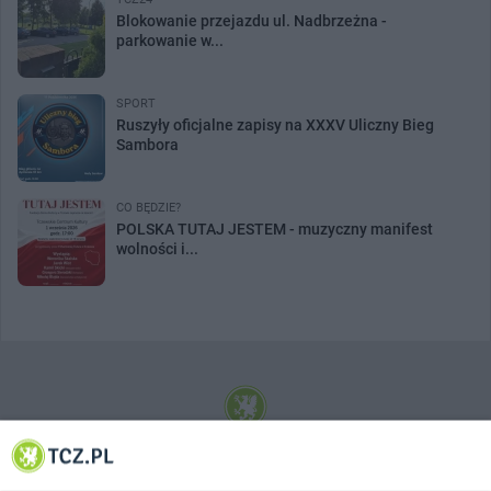
Blokowanie przejazdu ul. Nadbrzeżna -
parkowanie w...
SPORT
Ruszyły oficjalne zapisy na XXXV Uliczny Bieg
Sambora
CO BĘDZIE?
POLSKA TUTAJ JESTEM - muzyczny manifest
wolności i...
© 2001-2026 Tczew - TCZ.PL Sp. z o.o. Internetowy Serwis Informacyjny Miasta
Tczewa