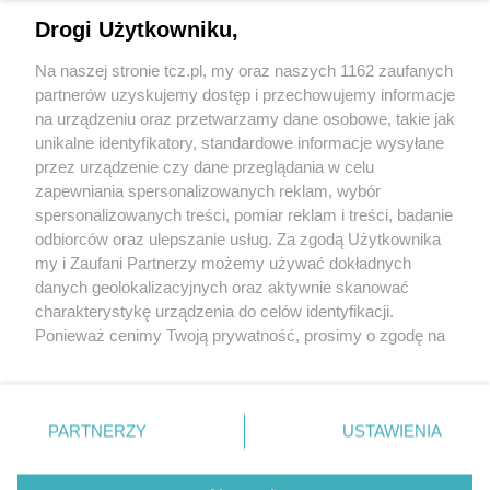
Drogi Użytkowniku,
Na naszej stronie tcz.pl, my oraz naszych 1162 zaufanych
partnerów uzyskujemy dostęp i przechowujemy informacje
na urządzeniu oraz przetwarzamy dane osobowe, takie jak
unikalne identyfikatory, standardowe informacje wysyłane
przez urządzenie czy dane przeglądania w celu
zapewniania spersonalizowanych reklam, wybór
O FIRMIE
POLITYKA PRYWATNOŚCI
HOSTING
spersonalizowanych treści, pomiar reklam i treści, badanie
REKLAMA
WSPÓŁPRACA
RSS
FACEBOOK
KONTAKT
odbiorców oraz ulepszanie usług. Za zgodą Użytkownika
my i Zaufani Partnerzy możemy używać dokładnych
Nasze serwisy
danych geolokalizacyjnych oraz aktywnie skanować
charakterystykę urządzenia do celów identyfikacji.
Aktualności
Muzyka i kultura
Ponieważ cenimy Twoją prywatność, prosimy o zgodę na
Tcz24
Archiwum wydarzeń
korzystanie z tych technologii poprzez kliknięcie
Kronika Policyjna
Telewizja Internetowa
„Akceptuję”. Zgoda jest dobrowolna i zawsze możesz ją
Kalendarz imprez
Sport
zmienić/wycofać klikając przycisk ustawień prywatności
Salony urody i masażu
Żłobki i przedszkola
PARTNERZY
USTAWIENIA
Historia miasta
Zdjęcia miasta
znajdujący się w lewym dolnym rogu strony
. Niektóre
Władze miasta
Zabytki
rodzaje przetwarzania danych nie wymagają zgody
użytkownika, ale masz prawo sprzeciwić się takiemu