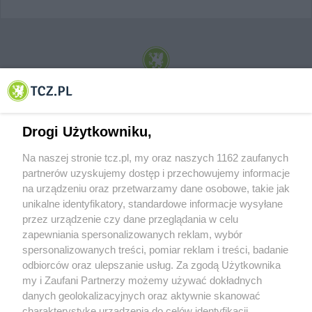
© 2001-2026 Tczew - TCZ.PL Sp. z o.o. Internetowy Serwis Informacyjny Miasta
Tczewa
Drogi Użytkowniku,
Na naszej stronie tcz.pl, my oraz naszych 1162 zaufanych
partnerów uzyskujemy dostęp i przechowujemy informacje
na urządzeniu oraz przetwarzamy dane osobowe, takie jak
unikalne identyfikatory, standardowe informacje wysyłane
przez urządzenie czy dane przeglądania w celu
zapewniania spersonalizowanych reklam, wybór
O FIRMIE
POLITYKA PRYWATNOŚCI
HOSTING
spersonalizowanych treści, pomiar reklam i treści, badanie
REKLAMA
WSPÓŁPRACA
RSS
FACEBOOK
KONTAKT
odbiorców oraz ulepszanie usług. Za zgodą Użytkownika
my i Zaufani Partnerzy możemy używać dokładnych
Nasze serwisy
danych geolokalizacyjnych oraz aktywnie skanować
charakterystykę urządzenia do celów identyfikacji.