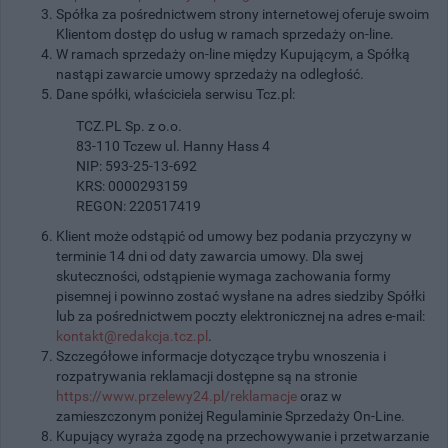
Spółka za pośrednictwem strony internetowej oferuje swoim
Klientom dostęp do usług w ramach sprzedaży on-line.
W ramach sprzedaży on-line między Kupującym, a Spółką
nastąpi zawarcie umowy sprzedaży na odległość.
Dane spółki, właściciela serwisu Tcz.pl:
TCZ.PL Sp. z o.o.
83-110 Tczew ul. Hanny Hass 4
NIP: 593-25-13-692
KRS: 0000293159
REGON: 220517419
Klient może odstąpić od umowy bez podania przyczyny w
terminie 14 dni od daty zawarcia umowy. Dla swej
skuteczności, odstąpienie wymaga zachowania formy
pisemnej i powinno zostać wysłane na adres siedziby Spółki
lub za pośrednictwem poczty elektronicznej na adres e-mail:
kontakt@redakcja.tcz.pl
.
Szczegółowe informacje dotyczące trybu wnoszenia i
rozpatrywania reklamacji dostępne są na stronie
https://www.przelewy24.pl/reklamacje
oraz w
zamieszczonym poniżej Regulaminie Sprzedaży On-Line.
Kupujący wyraża zgodę na przechowywanie i przetwarzanie