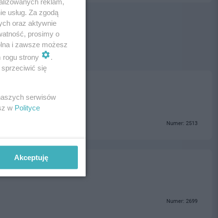
alizowanych reklam,
ie usług. Za zgodą
ych oraz aktywnie
watność, prosimy o
wolna i zawsze możesz
m rogu strony
.
sprzeciwić się
 naszych serwisów
esz w
Polityce
Numer: 2513
Akceptuję
Numer: 2699