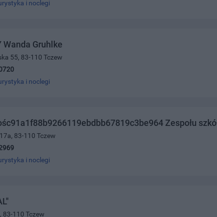
urystyka i noclegi
 Wanda Gruhlke
ńska 55, 83-110 Tczew
0720
urystyka i noclegi
ośc91a1f88b9266119ebdbb67819c3be964 Zespołu szkó
 17a, 83-110 Tczew
2969
urystyka i noclegi
L"
6, 83-110 Tczew