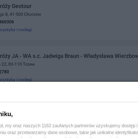
róży Geotour
ego 8, 41-500 Chorzów
460306
urystyka i noclegi
róży JA - WA s.c. Jadwiga Braun - Władysława Wierzbo
ra 22, 83-110 Tczew
2780
urystyka i noclegi
róży MK Travel
niku,
o 16-20, 82-300 Elbląg
422211
z.pl, my oraz naszych 1162 zaufanych partnerów uzyskujemy dostęp
urystyka i noclegi
niu oraz przetwarzamy dane osobowe, takie jak unikalne identyfikat