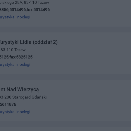
olskiego 28A, 83-110 Tczew
8356,5314496,fax:5314496
urystyka i noclegi
urystyki Lidia (oddział 2)
5, 83-110 Tczew
5125,fax:5325125
urystyka i noclegi
nt Nad Wierzycą
 83-200 Starogard Gdański
)5611876
urystyka i noclegi