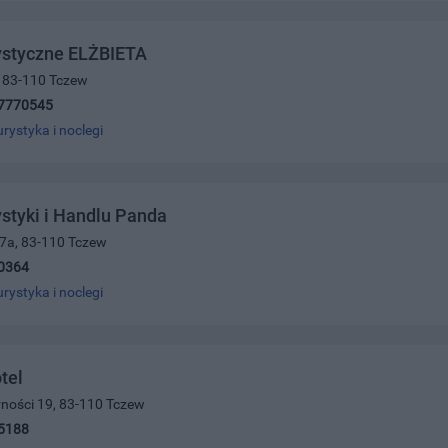
ystyczne ELŻBIETA
1, 83-110 Tczew
7770545
urystyka i noclegi
ystyki i Handlu Panda
 7a, 83-110 Tczew
0364
urystyka i noclegi
tel
arności 19, 83-110 Tczew
5188