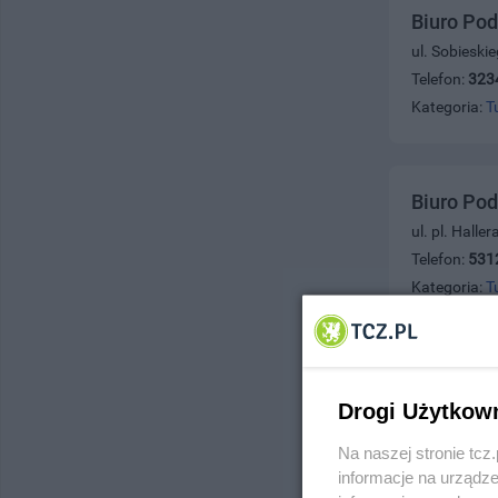
Biuro Pod
ul. Sobieski
Telefon:
323
Kategoria:
T
Biuro Pod
ul. pl. Halle
Telefon:
531
Kategoria:
T
Biuro Pod
Drogi Użytkow
ul. 12 Luteg
Telefon:
556
Na naszej stronie tc
Kategoria:
T
informacje na urządze