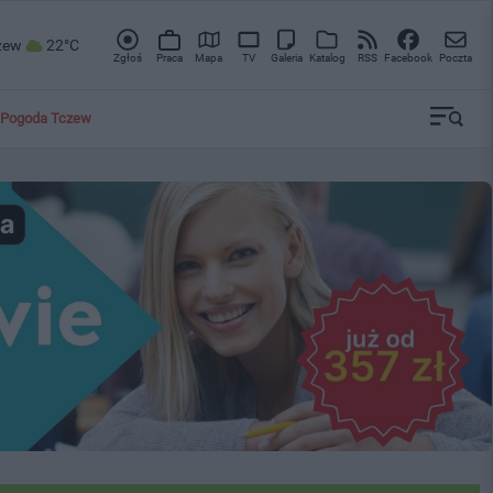
zew
22°C
Zgłoś
Praca
Mapa
TV
Galeria
Katalog
RSS
Facebook
Poczta
Pogoda Tczew