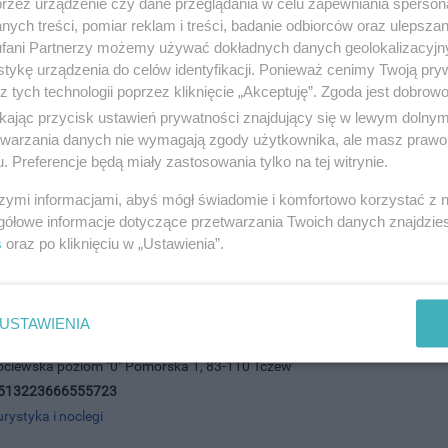
przez urządzenie czy dane przeglądania w celu zapewniania sperson
ych treści, pomiar reklam i treści, badanie odbiorców oraz ulepszan
fani Partnerzy możemy używać dokładnych danych geolokalizacyjn
tykę urządzenia do celów identyfikacji. Ponieważ cenimy Twoją pry
z tych technologii poprzez kliknięcie „Akceptuję”. Zgoda jest dobro
ikając przycisk ustawień prywatności znajdujący się w lewym dolny
etwarzania danych nie wymagają zgody użytkownika, ale masz prawo 
. Preferencje będą miały zastosowania tylko na tej witrynie.
dróży Neckermann
szymi informacjami, abyś mógł świadomie i komfortowo korzystać z
ńska 79, 81-389 Gdynia
gółowe informacje dotyczące przetwarzania Twoich danych znajdzi
696450
s
oraz po kliknięciu w „Ustawienia”.
urystyka i noclegi
USTAWIENIA
róży VTA Travel
Kociewska poziom "0" Pomorska 1, 83-110 Tczew
513223666555723
urystyka i noclegi