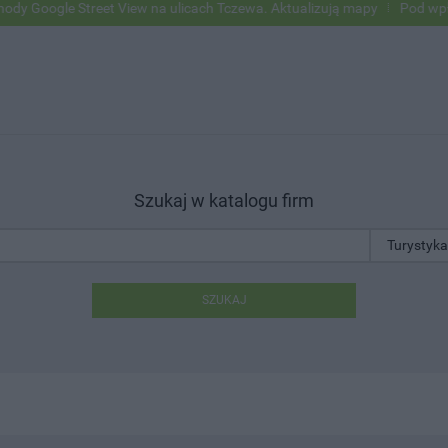
 Street View na ulicach Tczewa. Aktualizują mapy
Pod wpływem alko
Szukaj w katalogu firm
SZUKAJ