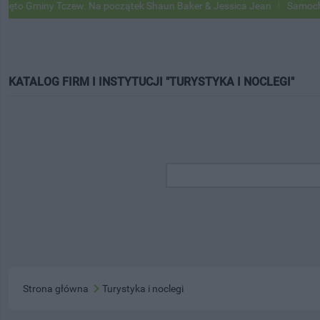
ny Tczew. Na początek Shaun Baker & Jessica Jean
Samochody Google
KATALOG FIRM I INSTYTUCJI "TURYSTYKA I NOCLEGI"
Strona główna
Turystyka i noclegi