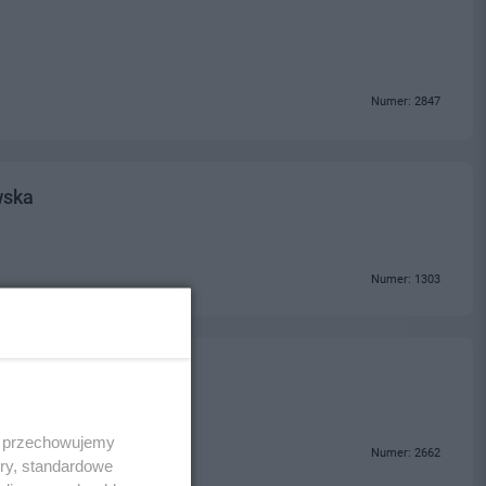
Numer: 2847
wska
Numer: 1303
 i przechowujemy
Numer: 2662
ory, standardowe