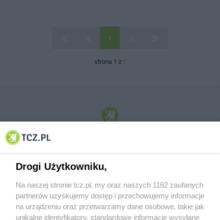
1
strona 1 z
1
© 2001-2026 Tczew - TCZ.PL Sp. z o.o. Internetowy Serwis Informacyjny Miasta
Tczewa
Drogi Użytkowniku,
Na naszej stronie tcz.pl, my oraz naszych 1162 zaufanych
partnerów uzyskujemy dostęp i przechowujemy informacje
na urządzeniu oraz przetwarzamy dane osobowe, takie jak
unikalne identyfikatory, standardowe informacje wysyłane