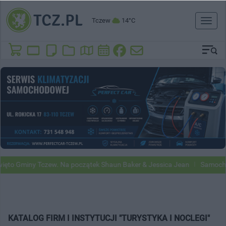
Tczew
14°C
Toggl
naviga
o Gminy Tczew. Na początek Shaun Baker & Jessica Jean
Samochody G
KATALOG FIRM I INSTYTUCJI "TURYSTYKA I NOCLEGI"