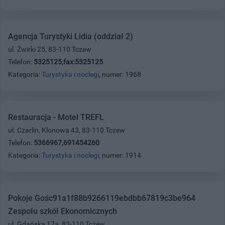
Agencja Turystyki Lidia (oddział 2)
ul. Żwirki 25, 83-110 Tczew
Telefon:
5325125,fax:5325125
Kategoria:
Turystyka i noclegi
, numer: 1968
Restauracja - Motel TREFL
ul. Czarlin, Klonowa 43, 83-110 Tczew
Telefon:
5366967,691454260
Kategoria:
Turystyka i noclegi
, numer: 1914
Pokoje Gośc91a1f88b9266119ebdbb67819c3be964
Zespołu szkół Ekonomicznych
ul. Gdańska 17a, 83-110 Tczew