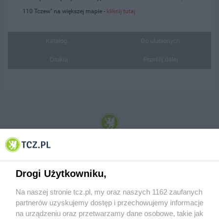
110 Tczew" na większej mapie -
kliknij tutaj
Katalog...
Do ulubionych
Drukuj
Prześlij dalej
© 2001-2026 Tczew - TCZ.PL Sp. z o.o. Internetowy Serwis Informacyjny Miasta
Tczewa
Drogi Użytkowniku,
Na naszej stronie tcz.pl, my oraz naszych 1162 zaufanych
partnerów uzyskujemy dostęp i przechowujemy informacje
na urządzeniu oraz przetwarzamy dane osobowe, takie jak