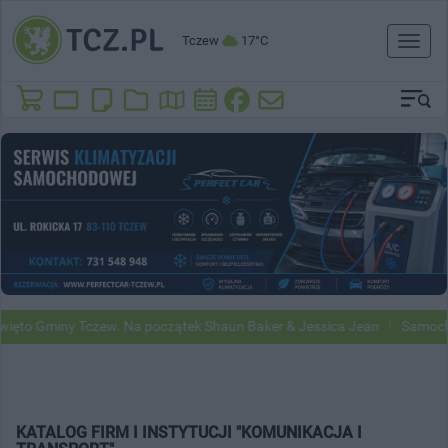
Tczew
17°C
Toggl
naviga
ęto Gminy Tczew. Na początek Shaun Baker & Jessica Jean
Samochod
KATALOG FIRM I INSTYTUCJI "KOMUNIKACJA I