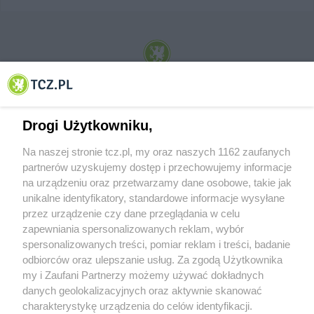
© 2001-2026 Tczew - TCZ.PL Sp. z o.o. Internetowy Serwis Informacyjny Miasta
Tczewa
Drogi Użytkowniku,
Na naszej stronie tcz.pl, my oraz naszych 1162 zaufanych
partnerów uzyskujemy dostęp i przechowujemy informacje
na urządzeniu oraz przetwarzamy dane osobowe, takie jak
unikalne identyfikatory, standardowe informacje wysyłane
przez urządzenie czy dane przeglądania w celu
zapewniania spersonalizowanych reklam, wybór
O FIRMIE
POLITYKA PRYWATNOŚCI
HOSTING
spersonalizowanych treści, pomiar reklam i treści, badanie
REKLAMA
WSPÓŁPRACA
RSS
FACEBOOK
KONTAKT
odbiorców oraz ulepszanie usług. Za zgodą Użytkownika
my i Zaufani Partnerzy możemy używać dokładnych
Nasze serwisy
danych geolokalizacyjnych oraz aktywnie skanować
charakterystykę urządzenia do celów identyfikacji.