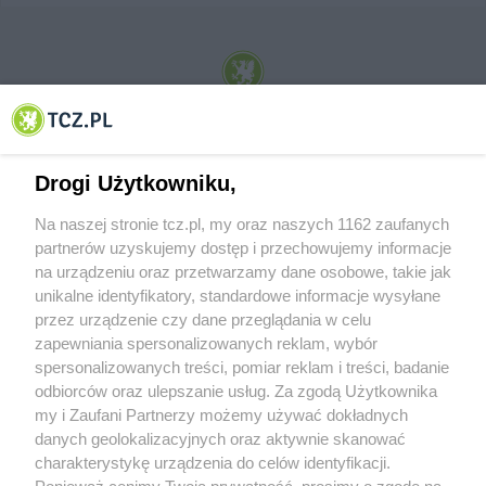
© 2001-2026 Tczew - TCZ.PL Sp. z o.o. Internetowy Serwis Informacyjny Miasta
Tczewa
Drogi Użytkowniku,
Na naszej stronie tcz.pl, my oraz naszych 1162 zaufanych
partnerów uzyskujemy dostęp i przechowujemy informacje
na urządzeniu oraz przetwarzamy dane osobowe, takie jak
unikalne identyfikatory, standardowe informacje wysyłane
przez urządzenie czy dane przeglądania w celu
zapewniania spersonalizowanych reklam, wybór
O FIRMIE
POLITYKA PRYWATNOŚCI
HOSTING
spersonalizowanych treści, pomiar reklam i treści, badanie
REKLAMA
WSPÓŁPRACA
RSS
FACEBOOK
KONTAKT
odbiorców oraz ulepszanie usług. Za zgodą Użytkownika
my i Zaufani Partnerzy możemy używać dokładnych
Nasze serwisy
danych geolokalizacyjnych oraz aktywnie skanować
charakterystykę urządzenia do celów identyfikacji.
Aktualności
Muzyka i kultura