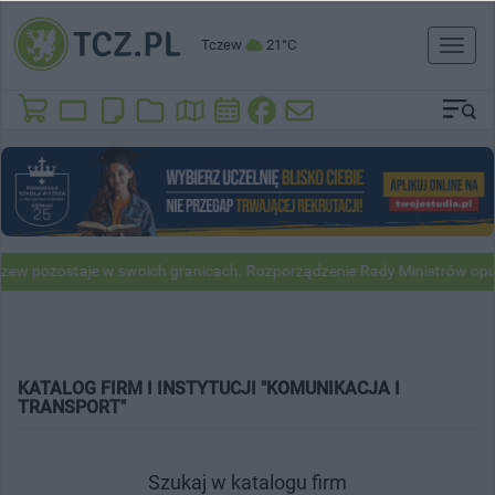
Tczew
21°C
Toggl
naviga
w pozostaje w swoich granicach. Rozporządzenie Rady Ministrów opubl
KATALOG FIRM I INSTYTUCJI "KOMUNIKACJA I
TRANSPORT"
Szukaj w katalogu firm