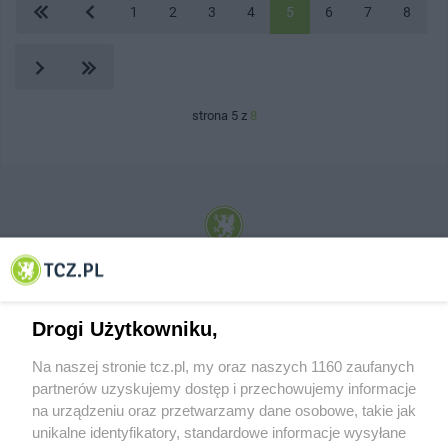
1
2
3
4
5
6
7
8
strona 5 z
8
© 2001-2026 Tczew - TCZ.PL Sp. z o.o. Internetowy Serwis Informacyjny Miasta
Tczewa
Drogi Użytkowniku,
Na naszej stronie tcz.pl, my oraz naszych 1160 zaufanych
partnerów uzyskujemy dostęp i przechowujemy informacje
na urządzeniu oraz przetwarzamy dane osobowe, takie jak
unikalne identyfikatory, standardowe informacje wysyłane