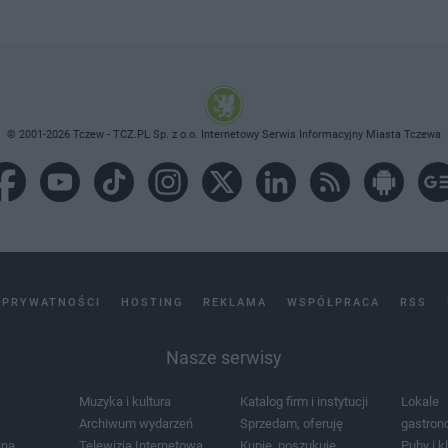
© 2001-2026 Tczew - TCZ.PL Sp. z o.o. Internetowy Serwis Informacyjny Miasta Tczewa
 PRYWATNOŚCI
HOSTING
REKLAMA
WSPÓŁPRACA
RSS
Nasze serwisy
Muzyka i kultura
Katalog firm i instytucji
Lokale
Archiwum wydarzeń
Sprzedam, oferuję
gastron
jna
Telewizja Internetowa
Kupię, poszukuję
Puby i k