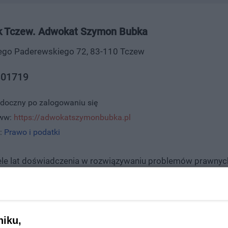
k Tczew. Adwokat Szymon Bubka
cego Paderewskiego 72, 83-110 Tczew
01719
idoczny po zalogowaniu się
www:
https://adwokatszymonbubka.pl
:
Prawo i podatki
ele lat doświadczenia w rozwiązywaniu problemów prawny
 kompleksowe usługi prawne zarówno na rzecz podmiotów g
ia zapewnia swoim klientom profesjonalną pomoc prawną i u
 doświadczeniem. Do specjalizacji kancelarii zaliczają się
. Kancelaria zajmuje się również sprawami cywilnymi, w sz
niku,