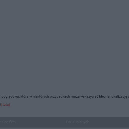
a poglądowa, która w niektórych przypadkach może wskazywać błędną lokalizację o
ij tutaj
talog firm...
Do ulubionych