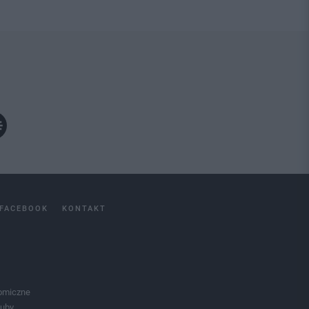
FACEBOOK
KONTAKT
omiczne
luby