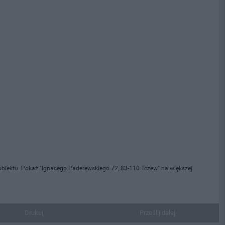
biektu. Pokaż "Ignacego Paderewskiego 72, 83-110 Tczew" na większej
Drukuj
Prześlij dalej