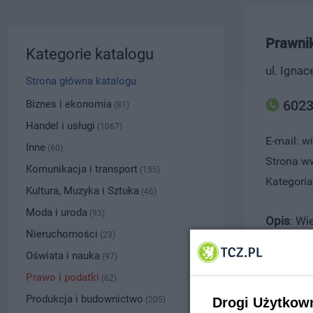
Prawni
Kategorie katalogu
ul. Igna
Strona główna katalogu
6023
Biznes i ekonomia
(81)
Handel i usługi
(1067)
E-mail: w
Inne
(60)
Strona 
Komunikacja i transport
(155)
Kategoria
Kultura, Muzyka i Sztuka
(46)
Moda i uroda
(93)
Opis
: Wi
Nieruchomości
(23)
świadczy
Oświata i nauka
(97)
Kancelar
Prawo i podatki
wiedzą i
(62)
roszczeń
Produkcja i budownictwo
Drogi Użytkow
(205)