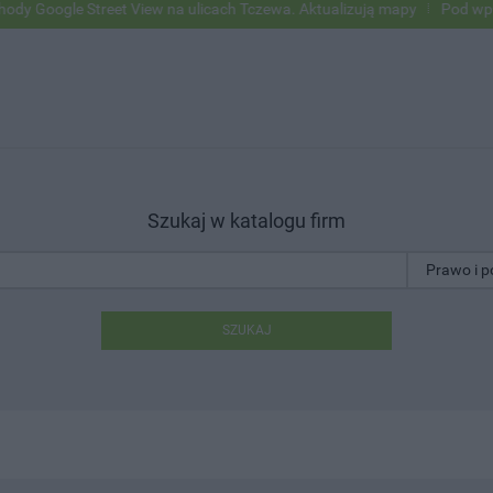
ogle Street View na ulicach Tczewa. Aktualizują mapy
Pod wpływem a
Szukaj w katalogu firm
SZUKAJ