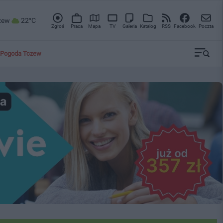
zew
22°C
Zgłoś
Praca
Mapa
TV
Galeria
Katalog
RSS
Facebook
Poczta
Pogoda Tczew