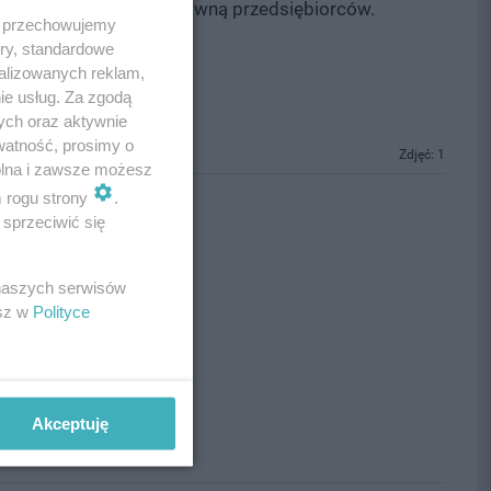
m pracy i obsługą prawną przedsiębiorców.
 i przechowujemy
ory, standardowe
alizowanych reklam,
ie usług. Za zgodą
ych oraz aktywnie
watność, prosimy o
Zdjęć: 1
wolna i zawsze możesz
m rogu strony
.
sprzeciwić się
 naszych serwisów
esz w
Polityce
Akceptuję