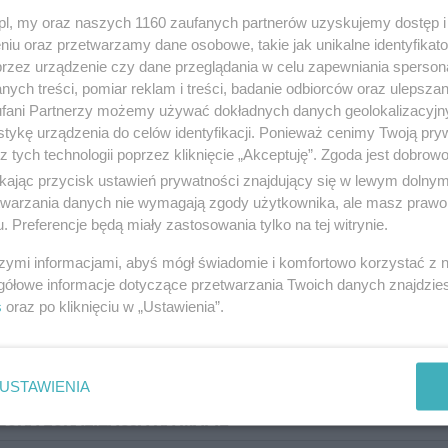
padkowym, dochodzeniem odszkodowań jak również prawe
z.pl, my oraz naszych 1160 zaufanych partnerów uzyskujemy dostęp
niu oraz przetwarzamy dane osobowe, takie jak unikalne identyfikat
 3211, wyświetleń: 1783
przez urządzenie czy dane przeglądania w celu zapewniania sperson
ych treści, pomiar reklam i treści, badanie odbiorców oraz ulepszan
fani Partnerzy możemy używać dokładnych danych geolokalizacyjn
tykę urządzenia do celów identyfikacji. Ponieważ cenimy Twoją pry
 ZDJĘĆ
z tych technologii poprzez kliknięcie „Akceptuję”. Zgoda jest dobro
ikając przycisk ustawień prywatności znajdujący się w lewym dolny
etwarzania danych nie wymagają zgody użytkownika, ale masz prawo 
. Preferencje będą miały zastosowania tylko na tej witrynie.
szymi informacjami, abyś mógł świadomie i komfortowo korzystać z
gółowe informacje dotyczące przetwarzania Twoich danych znajdzi
s
oraz po kliknięciu w „Ustawienia”.
USTAWIENIA
ŻONA LOKALIZACJA NA MAPIE