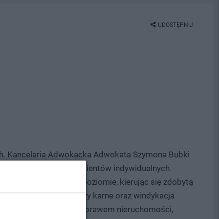
UDOSTĘPNIJ
ch. Kancelaria Adwokacka Adwokata Szymona Bubki
ospodarczych, jak i klientów indywidualnych.
sługi na najwyższym poziomie, kierując się zdobytą
 sprawy rozwodowe, sprawy karne oraz windykacja
czególności rodzinnymi, prawem nieruchomości,