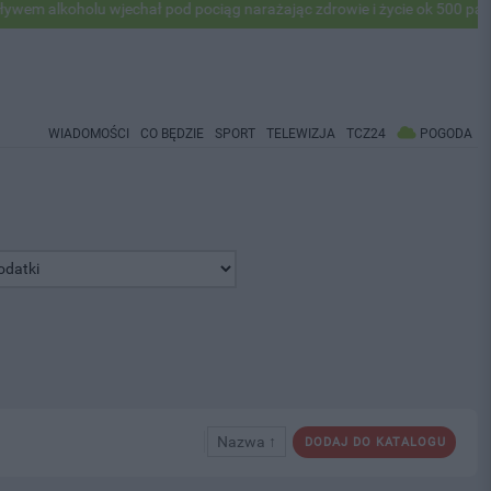
lkoholu wjechał pod pociąg narażając zdrowie i życie ok 500 pasażeró
WIADOMOŚCI
CO BĘDZIE
SPORT
TELEWIZJA
TCZ24
POGODA
Nazwa ↑
DODAJ DO KATALOGU