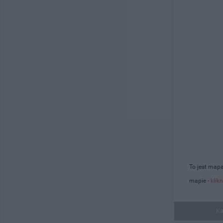
To jest map
mapie -
klikn
Ka