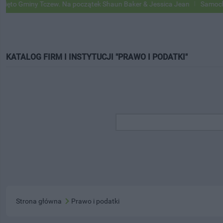
Gminy Tczew. Na początek Shaun Baker & Jessica Jean
Samochody Go
KATALOG FIRM I INSTYTUCJI "PRAWO I PODATKI"
Strona główna
Prawo i podatki