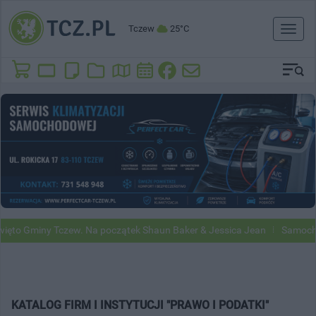
Tczew
25°C
Toggl
naviga
ęto Gminy Tczew. Na początek Shaun Baker & Jessica Jean
Samochod
KATALOG FIRM I INSTYTUCJI "PRAWO I PODATKI"