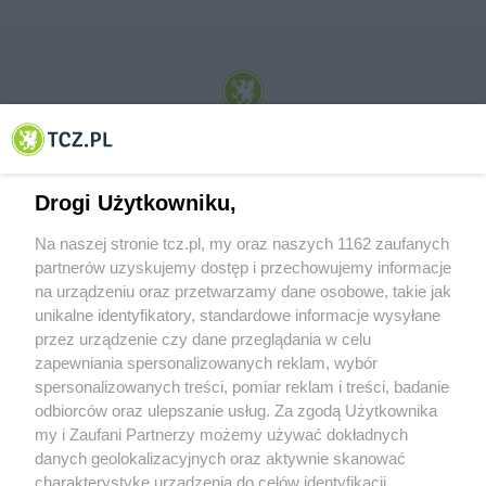
© 2001-2026 Tczew - TCZ.PL Sp. z o.o. Internetowy Serwis Informacyjny Miasta
Tczewa
Drogi Użytkowniku,
Na naszej stronie tcz.pl, my oraz naszych 1162 zaufanych
partnerów uzyskujemy dostęp i przechowujemy informacje
na urządzeniu oraz przetwarzamy dane osobowe, takie jak
unikalne identyfikatory, standardowe informacje wysyłane
przez urządzenie czy dane przeglądania w celu
zapewniania spersonalizowanych reklam, wybór
O FIRMIE
POLITYKA PRYWATNOŚCI
HOSTING
spersonalizowanych treści, pomiar reklam i treści, badanie
REKLAMA
WSPÓŁPRACA
RSS
FACEBOOK
KONTAKT
odbiorców oraz ulepszanie usług. Za zgodą Użytkownika
my i Zaufani Partnerzy możemy używać dokładnych
Nasze serwisy
danych geolokalizacyjnych oraz aktywnie skanować
charakterystykę urządzenia do celów identyfikacji.