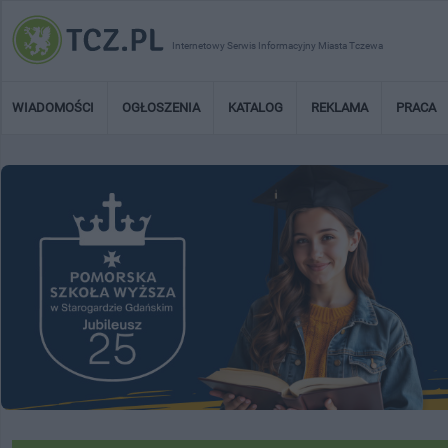
Internetowy Serwis Informacyjny Miasta Tczewa
WIADOMOŚCI
OGŁOSZENIA
KATALOG
REKLAMA
PRACA