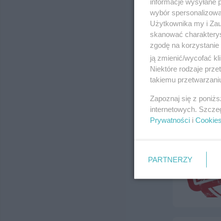
informacje wysyłane 
wybór spersonalizowan
Użytkownika my i Zau
skanować charakterys
zgodę na korzystanie 
ją zmienić/wycofać kl
Niektóre rodzaje prz
takiemu przetwarzaniu
Zapoznaj się z poniż
internetowych. Szcze
Prywatności
i
Cookie
PARTNERZY