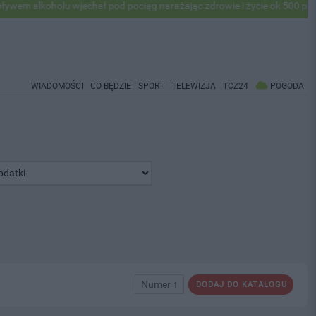
oholu wjechał pod pociąg narażając zdrowie i życie ok 500 pasażerów! 
WIADOMOŚCI
CO BĘDZIE
SPORT
TELEWIZJA
TCZ24
POGODA
Numer ↑
DODAJ DO KATALOGU