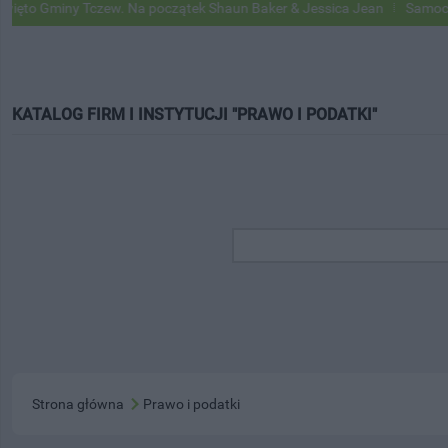
iny Tczew. Na początek Shaun Baker & Jessica Jean
Samochody Googl
KATALOG FIRM I INSTYTUCJI "PRAWO I PODATKI"
Strona główna
Prawo i podatki