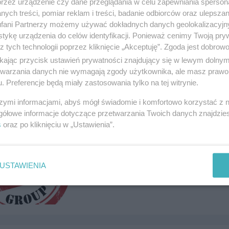
przez urządzenie czy dane przeglądania w celu zapewniania sperson
Telefon:
724205323
ych treści, pomiar reklam i treści, badanie odbiorców oraz ulepszan
Kategoria:
Prawo i podatki
fani Partnerzy możemy używać dokładnych danych geolokalizacyjn
tykę urządzenia do celów identyfikacji. Ponieważ cenimy Twoją pry
z tych technologii poprzez kliknięcie „Akceptuję”. Zgoda jest dobro
ikając przycisk ustawień prywatności znajdujący się w lewym dolny
etwarzania danych nie wymagają zgody użytkownika, ale masz prawo 
. Preferencje będą miały zastosowania tylko na tej witrynie.
szymi informacjami, abyś mógł świadomie i komfortowo korzystać z
gółowe informacje dotyczące przetwarzania Twoich danych znajdzi
s
oraz po kliknięciu w „Ustawienia”.
Confidential Group - Detektywisty
ul. Armii Krajowej 86, 83-110 Tczew, 83-110
USTAWIENIA
Telefon:
+48536807807,536805805
Kategoria:
Prawo i podatki