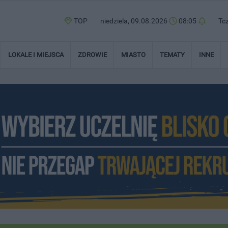
TOP
niedziela, 09.08.2026
08:05
Tc
LOKALE I MIEJSCA
ZDROWIE
MIASTO
TEMATY
INNE