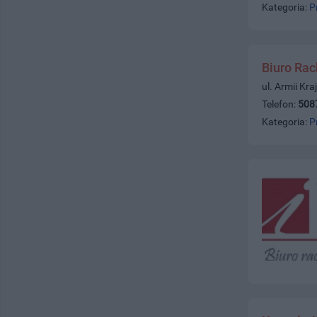
Kategoria:
P
Biuro Ra
ul. Armii Kr
Telefon:
508
Kategoria:
P