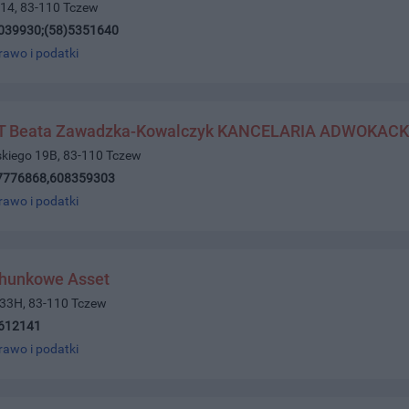
 14, 83-110 Tczew
039930;(58)5351640
rawo i podatki
 Beata Zawadzka-Kowalczyk KANCELARIA ADWOKAC
skiego 19B, 83-110 Tczew
7776868,608359303
rawo i podatki
chunkowe Asset
 33H, 83-110 Tczew
612141
rawo i podatki