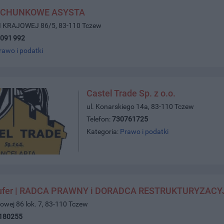
ACHUNKOWE ASYSTA
II KRAJOWEJ 86/5, 83-110 Tczew
 091 992
rawo i podatki
Castel Trade Sp. z o.o.
ul. Konarskiego 14a, 83-110 Tczew
Telefon:
730761725
Kategoria:
Prawo i podatki
ufer | RADCA PRAWNY i DORADCA RESTRUKTURYZACY
ajowej 86 lok. 7, 83-110 Tczew
180255