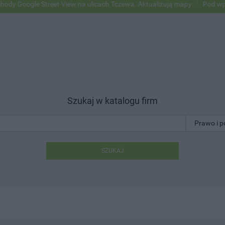
e Street View na ulicach Tczewa. Aktualizują mapy
Pod wpływem alk
Szukaj w katalogu firm
SZUKAJ