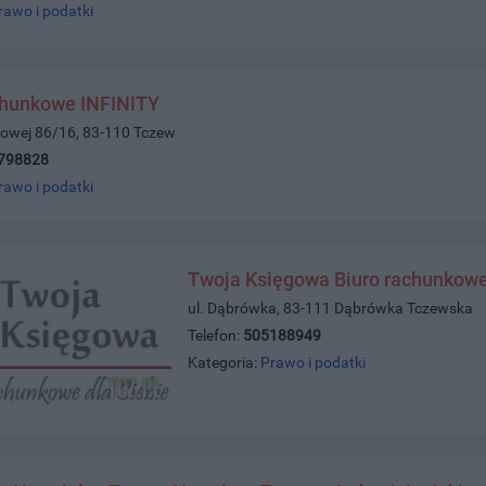
rawo i podatki
chunkowe INFINITY
ajowej 86/16, 83-110 Tczew
798828
rawo i podatki
Twoja Księgowa Biuro rachunkow
ul. Dąbrówka, 83-111 Dąbrówka Tczewska
Telefon:
505188949
Kategoria:
Prawo i podatki