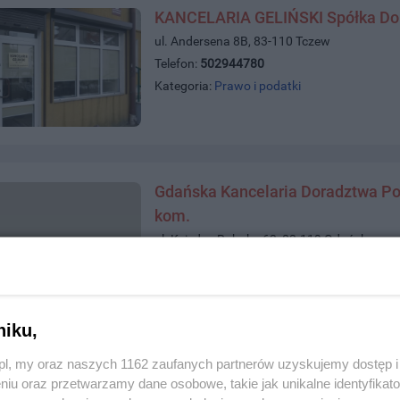
KANCELARIA GELIŃSKI Spółka Do
ul. Andersena 8B, 83-110 Tczew
Telefon:
502944780
Kategoria:
Prawo i podatki
Gdańska Kancelaria Doradztwa Po
kom.
ul. Księdza Robaka 63, 83-119 Gdańsk
Telefon:
583457836
Kategoria:
Prawo i podatki
niku,
z.pl, my oraz naszych 1162 zaufanych partnerów uzyskujemy dostęp
Obsługa prawna, zamówienia publ
niu oraz przetwarzamy dane osobowe, takie jak unikalne identyfikat
ul. Gdańska 47, 83-110 Tczew