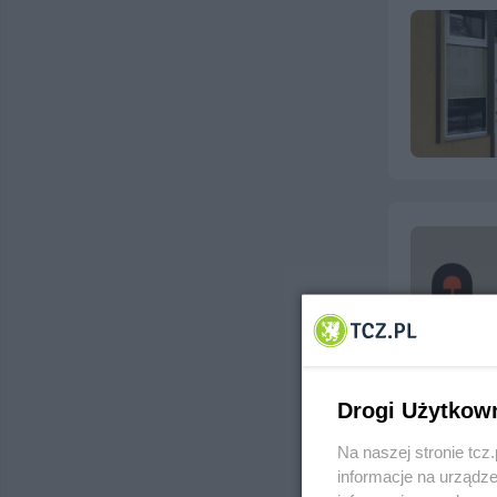
Drogi Użytkow
Na naszej stronie tc
informacje na urządze