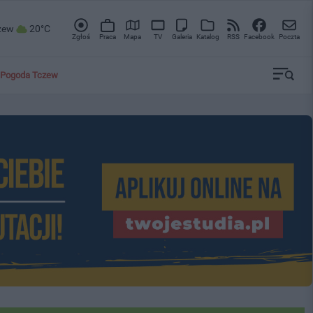
zew
20°C
Zgłoś
Praca
Mapa
TV
Galeria
Katalog
RSS
Facebook
Poczta
Pogoda Tczew