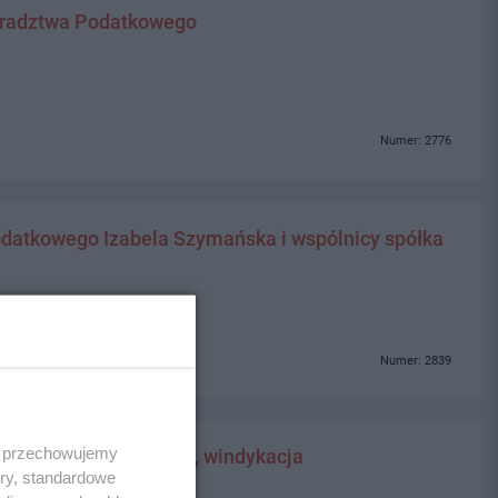
radztwa Podatkowego
Numer: 2776
datkowego Izabela Szymańska i wspólnicy spółka
Numer: 2839
 i przechowujemy
iczne, odszkodowania, windykacja
ory, standardowe