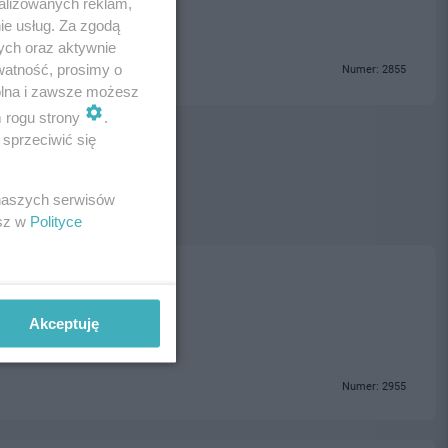
alizowanych reklam,
ie usług. Za zgodą
ych oraz aktywnie
watność, prosimy o
Numer: 2855
wolna i zawsze możesz
m rogu strony
.
sprzeciwić się
 naszych serwisów
esz w
Polityce
czne Biuro Śledcze
 Tczew
Akceptuję
Numer: 2955