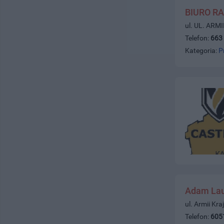
BIURO R
ul. UL. ARM
Telefon:
663
Kategoria:
P
Adam La
ul. Armii Kr
Telefon:
605