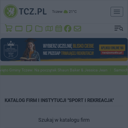
Tczew
21°C
Toggl
naviga
ęto Gminy Tczew. Na początek Shaun Baker & Jessica Jean
Samochod
KATALOG FIRM I INSTYTUCJI "SPORT I REKREACJA"
Szukaj w katalogu firm