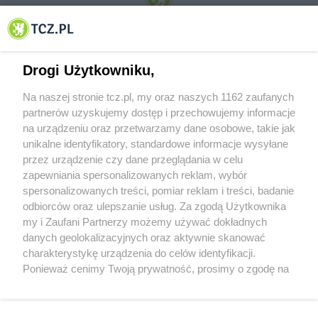
© 2001-2026 Tczew - TCZ.PL Sp. z o.o. Internetowy Serwis Informacyjny Miasta
Tczewa
Drogi Użytkowniku,
Na naszej stronie tcz.pl, my oraz naszych 1162 zaufanych
partnerów uzyskujemy dostęp i przechowujemy informacje
na urządzeniu oraz przetwarzamy dane osobowe, takie jak
unikalne identyfikatory, standardowe informacje wysyłane
przez urządzenie czy dane przeglądania w celu
zapewniania spersonalizowanych reklam, wybór
O FIRMIE
POLITYKA PRYWATNOŚCI
HOSTING
spersonalizowanych treści, pomiar reklam i treści, badanie
REKLAMA
WSPÓŁPRACA
RSS
FACEBOOK
KONTAKT
odbiorców oraz ulepszanie usług. Za zgodą Użytkownika
my i Zaufani Partnerzy możemy używać dokładnych
Nasze serwisy
danych geolokalizacyjnych oraz aktywnie skanować
charakterystykę urządzenia do celów identyfikacji.
Aktualności
Muzyka i kultura
Ponieważ cenimy Twoją prywatność, prosimy o zgodę na
Tcz24
Archiwum wydarzeń
korzystanie z tych technologii poprzez kliknięcie
Kronika Policyjna
Telewizja Internetowa
„Akceptuję”. Zgoda jest dobrowolna i zawsze możesz ją
Kalendarz imprez
Sport
zmienić/wycofać klikając przycisk ustawień prywatności