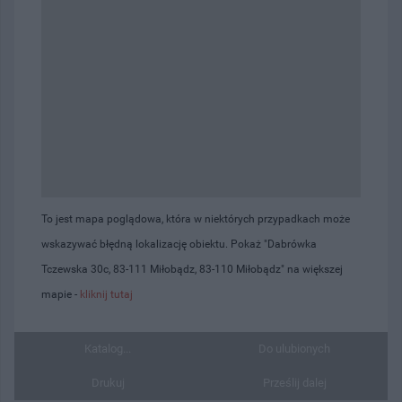
To jest mapa poglądowa, która w niektórych przypadkach może
wskazywać błędną lokalizację obiektu. Pokaż "Dabrówka
Tczewska 30c, 83-111 Miłobądz, 83-110 Miłobądz" na większej
mapie -
kliknij tutaj
Katalog...
Do ulubionych
Drukuj
Prześlij dalej