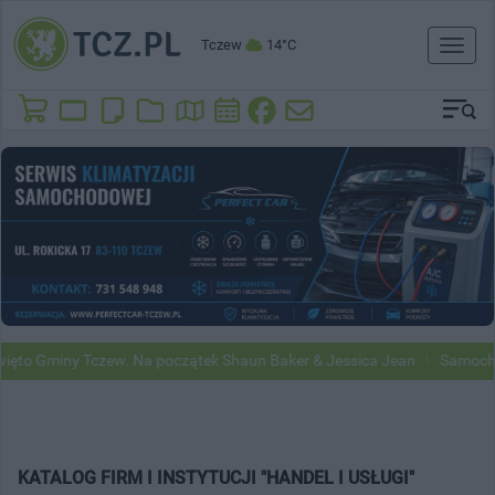
Tczew
14°C
Toggl
naviga
ęto Gminy Tczew. Na początek Shaun Baker & Jessica Jean
Samochod
KATALOG FIRM I INSTYTUCJI "HANDEL I USŁUGI"