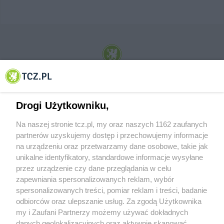
© 2001-2026 Tczew - TCZ.PL Sp. z o.o. Internetowy Serwis Informacyjny Miasta
Tczewa
Drogi Użytkowniku,
Na naszej stronie tcz.pl, my oraz naszych 1162 zaufanych
partnerów uzyskujemy dostęp i przechowujemy informacje
na urządzeniu oraz przetwarzamy dane osobowe, takie jak
unikalne identyfikatory, standardowe informacje wysyłane
przez urządzenie czy dane przeglądania w celu
zapewniania spersonalizowanych reklam, wybór
O FIRMIE
POLITYKA PRYWATNOŚCI
HOSTING
spersonalizowanych treści, pomiar reklam i treści, badanie
REKLAMA
WSPÓŁPRACA
RSS
FACEBOOK
KONTAKT
odbiorców oraz ulepszanie usług. Za zgodą Użytkownika
my i Zaufani Partnerzy możemy używać dokładnych
Nasze serwisy
danych geolokalizacyjnych oraz aktywnie skanować