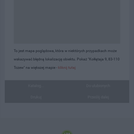
To jest mapa poglądowa, która w niektórych przypadkach może
wskazywać błędną lokalizację obiektu. Pokaż "Kołłątaja 9, 83-110
Tczew" na większej mapie -
kliknij tutaj
Katalog...
Do ulubionych
Drukuj
Prześlij dalej