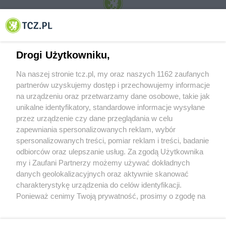
© 2001-2026 Tczew - TCZ.PL Sp. z o.o. Internetowy Serwis Informacyjny Miasta
Tczewa
Drogi Użytkowniku,
Na naszej stronie tcz.pl, my oraz naszych 1162 zaufanych
partnerów uzyskujemy dostęp i przechowujemy informacje
na urządzeniu oraz przetwarzamy dane osobowe, takie jak
unikalne identyfikatory, standardowe informacje wysyłane
przez urządzenie czy dane przeglądania w celu
zapewniania spersonalizowanych reklam, wybór
O FIRMIE
POLITYKA PRYWATNOŚCI
HOSTING
spersonalizowanych treści, pomiar reklam i treści, badanie
REKLAMA
WSPÓŁPRACA
RSS
FACEBOOK
KONTAKT
odbiorców oraz ulepszanie usług. Za zgodą Użytkownika
my i Zaufani Partnerzy możemy używać dokładnych
Nasze serwisy
danych geolokalizacyjnych oraz aktywnie skanować
charakterystykę urządzenia do celów identyfikacji.
Aktualności
Muzyka i kultura
Ponieważ cenimy Twoją prywatność, prosimy o zgodę na
Tcz24
Archiwum wydarzeń
korzystanie z tych technologii poprzez kliknięcie
Kronika Policyjna
Telewizja Internetowa
„Akceptuję”. Zgoda jest dobrowolna i zawsze możesz ją
Kalendarz imprez
Sport