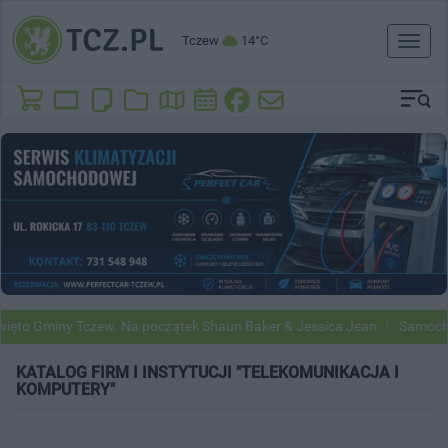
Tczew
14°C
Toggl
naviga
ęto Gminy Tczew. Na początek Shaun Baker & Jessica Jean
Samochod
KATALOG FIRM I INSTYTUCJI "TELEKOMUNIKACJA I
KOMPUTERY"