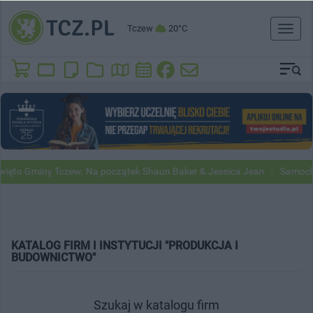
Tczew
20°C
Toggl
naviga
ięto Gminy Tczew. Na początek Shaun Baker & Jessica Jean
Samochod
KATALOG FIRM I INSTYTUCJI "PRODUKCJA I
BUDOWNICTWO"
Szukaj w katalogu firm