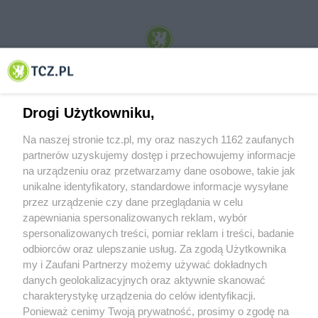
© 2001-2026 Tczew - TCZ.PL Sp. z o.o. Internetowy Serwis Informacyjny Miasta
Tczewa
Drogi Użytkowniku,
Na naszej stronie tcz.pl, my oraz naszych 1162 zaufanych
partnerów uzyskujemy dostęp i przechowujemy informacje
na urządzeniu oraz przetwarzamy dane osobowe, takie jak
unikalne identyfikatory, standardowe informacje wysyłane
przez urządzenie czy dane przeglądania w celu
zapewniania spersonalizowanych reklam, wybór
O FIRMIE
POLITYKA PRYWATNOŚCI
HOSTING
spersonalizowanych treści, pomiar reklam i treści, badanie
REKLAMA
WSPÓŁPRACA
RSS
FACEBOOK
KONTAKT
odbiorców oraz ulepszanie usług. Za zgodą Użytkownika
my i Zaufani Partnerzy możemy używać dokładnych
Nasze serwisy
danych geolokalizacyjnych oraz aktywnie skanować
charakterystykę urządzenia do celów identyfikacji.
Aktualności
Muzyka i kultura
Ponieważ cenimy Twoją prywatność, prosimy o zgodę na
Tcz24
Archiwum wydarzeń