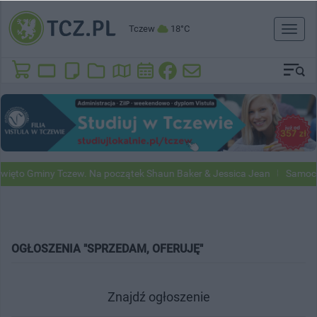
Tczew
18°C
Toggl
naviga
 Tczew. Na początek Shaun Baker & Jessica Jean
Samochody Google S
OGŁOSZENIA "SPRZEDAM, OFERUJĘ"
Znajdź ogłoszenie