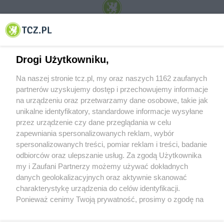
© 2001-2026 Tczew - TCZ.PL Sp. z o.o. Internetowy Serwis Informacyjny Miasta
Tczewa
Drogi Użytkowniku,
Na naszej stronie tcz.pl, my oraz naszych 1162 zaufanych
partnerów uzyskujemy dostęp i przechowujemy informacje
na urządzeniu oraz przetwarzamy dane osobowe, takie jak
unikalne identyfikatory, standardowe informacje wysyłane
przez urządzenie czy dane przeglądania w celu
zapewniania spersonalizowanych reklam, wybór
O FIRMIE
POLITYKA PRYWATNOŚCI
HOSTING
spersonalizowanych treści, pomiar reklam i treści, badanie
REKLAMA
WSPÓŁPRACA
RSS
FACEBOOK
KONTAKT
odbiorców oraz ulepszanie usług. Za zgodą Użytkownika
my i Zaufani Partnerzy możemy używać dokładnych
Nasze serwisy
danych geolokalizacyjnych oraz aktywnie skanować
charakterystykę urządzenia do celów identyfikacji.
Aktualności
Muzyka i kultura
Ponieważ cenimy Twoją prywatność, prosimy o zgodę na
Tcz24
Archiwum wydarzeń
korzystanie z tych technologii poprzez kliknięcie
Kronika Policyjna
Telewizja Internetowa
„Akceptuję”. Zgoda jest dobrowolna i zawsze możesz ją
Kalendarz imprez
Sport