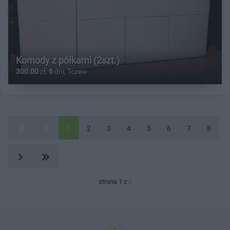
Komody z półkami (2szt.)
300.00
zł,
6
dni, Tczew
1
2
3
4
5
6
7
8
strona 1 z
8