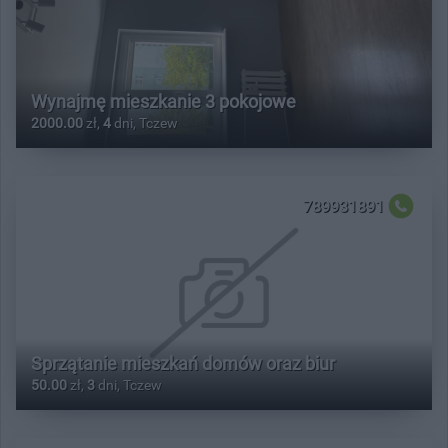
Wynajmę mieszkanie 3 pokojowe
2000.00
zł,
4
dni, Tczew
789931891
Sprzątanie mieszkań domów oraz biur
50.00
zł,
3
dni, Tczew