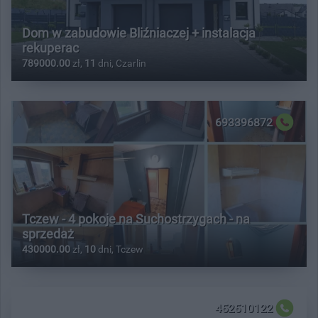
Dom w zabudowie Bliźniaczej + instalacja
rekuperac
789000.00
zł,
11
dni, Czarlin
693396872
Tczew - 4 pokoje na Suchostrzygach - na
sprzedaż
430000.00
zł,
10
dni, Tczew
452510122