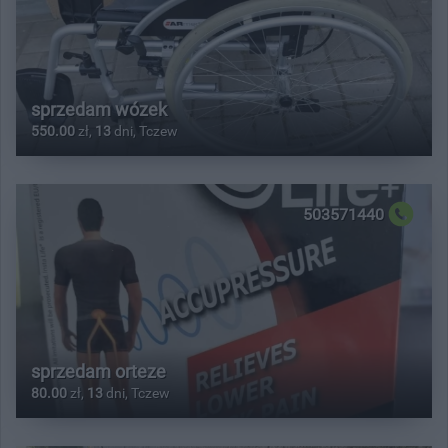
sprzedam wózek
550.00
zł,
13
dni, Tczew
503571440
sprzedam orteze
80.00
zł,
13
dni, Tczew