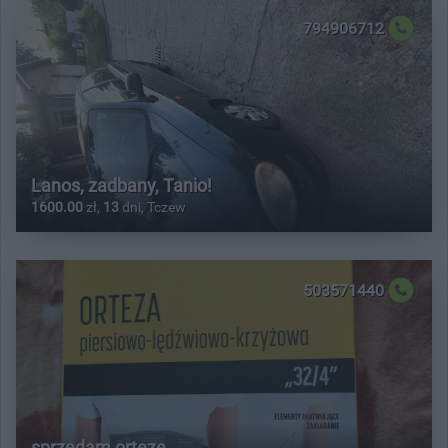
794906712
Lanos, zadbany, Tanio!
1600.00
zł,
13
dni, Tczew
503571440
sprzedam orteze