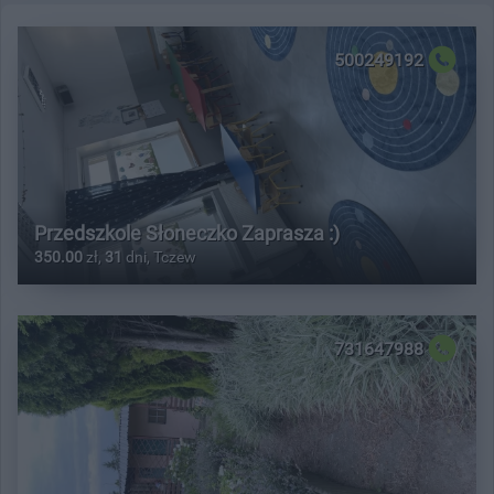
500249192
Przedszkole Słoneczko Zaprasza :)
350.00
zł,
31
dni, Tczew
731647988