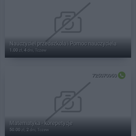
Nauczyciel przedszkola i Pomoc nauczyciela
1.00
zł,
4
dni, Tczew
725070960
Matematyka - korepetycje
50.00
zł,
2
dni, Tczew