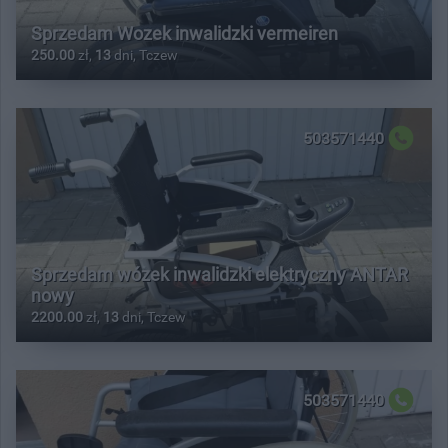
Sprzedam Wozek inwalidzki vermeiren
250.00
zł,
13
dni, Tczew
503571440
Sprzedam wózek inwalidzki elektryczny ANTAR
nowy
2200.00
zł,
13
dni, Tczew
503571440