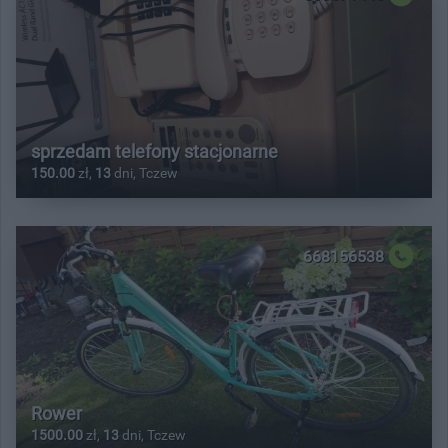
sprzedam telefony stacjonarne
150.00
zł,
13
dni, Tczew
668156538
Rower
1500.00
zł,
13
dni, Tczew