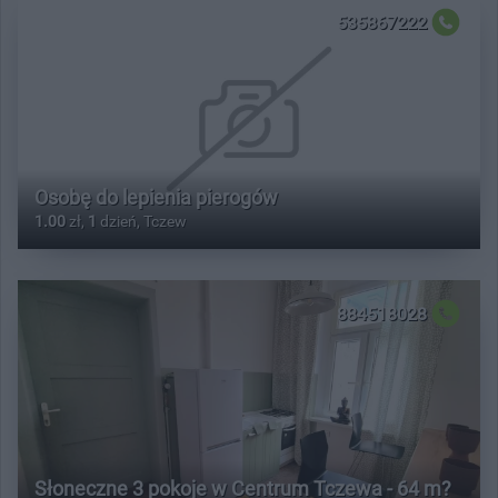
535867222
Osobę do lepienia pierogów
1.00
zł,
1
dzień, Tczew
884518028
Słoneczne 3 pokoje w Centrum Tczewa - 64 m?