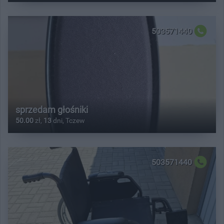
503571440
sprzedam głośniki
50.00
zł,
13
dni, Tczew
503571440