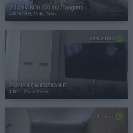
2 działki ROD 600 m2 Traugutta
42000.00
zł,
23
dni, Tczew
888480134
ZAMIENIĘ MIESZKANIE
1.00
zł,
21
dni, Tczew
512377571