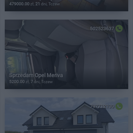
479000.00
zł,
21
dni, Tczew
502523637
Sprzedam Opel Meriva
5200.00
zł,
7
dni, Tczew
797712130