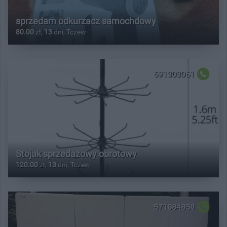
sprzedam odkurzacz samochdowy
80.00
zł,
13
dni, Tczew
691303061
Stojak sprzedażowy obrotowy
120.00
zł,
13
dni, Tczew
571084858