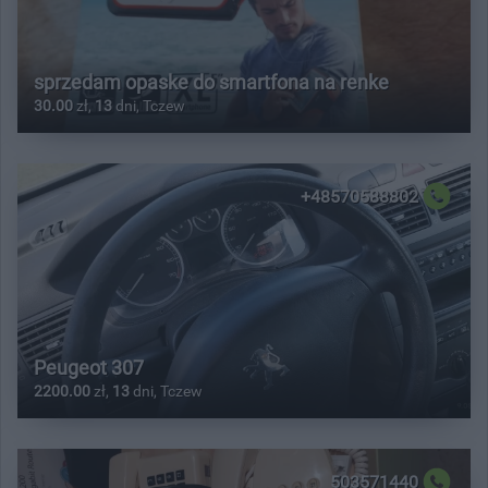
sprzedam opaske do smartfona na renke
30.00
zł,
13
dni, Tczew
+48570588802
Peugeot 307
2200.00
zł,
13
dni, Tczew
503571440