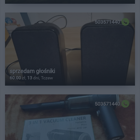
503571440
sprzedam głośniki
60.00
zł,
13
dni, Tczew
503571440