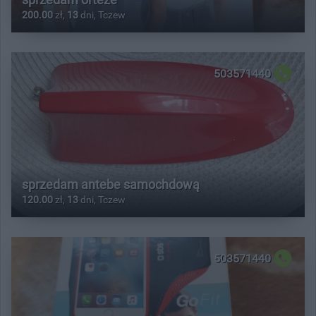
200.00
zł,
13
dni, Tczew
503571440
sprzedam antebe samochdową
120.00
zł,
13
dni, Tczew
503571440