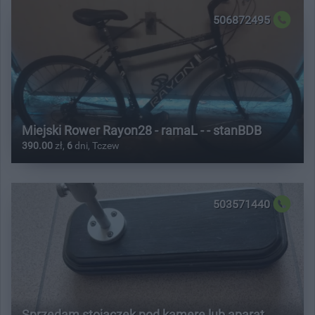
506872495
Miejski Rower Rayon28 - ramaL - - stanBDB
390.00
zł,
6
dni, Tczew
503571440
Sprzedam stojaczek pod kamerę lub aparat