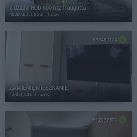
2 działki ROD 600 m2 Traugutta
42000.00
zł,
25
dni, Tczew
888480134
ZAMIENIĘ MIESZKANIE
1.00
zł,
23
dni, Tczew
512377571