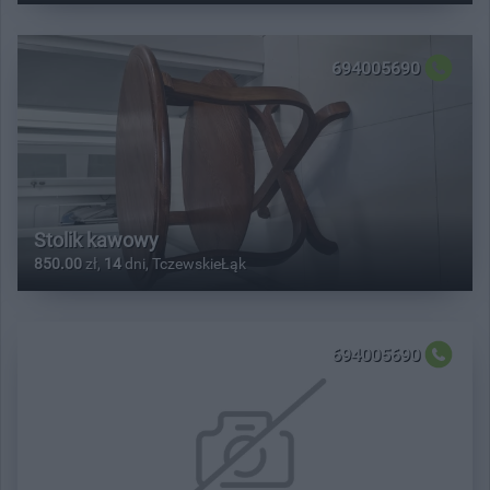
694005690
Stolik kawowy
850.00
zł,
14
dni, TczewskieŁąk
694005690