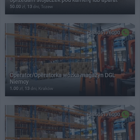
50.00
zł,
13
dni, Tczew
+48505176000
Operator/Operatorka wózka magazyn DGL
Niemcy
1.00
zł,
13
dni, Kraków
+48505176000