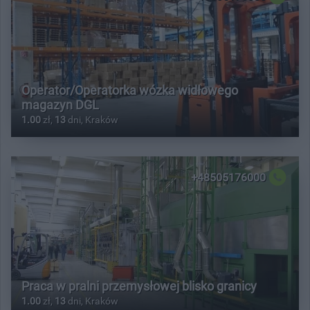
Operator/Operatorka wózka widłowego
magazyn DGL
1.00
zł,
13
dni, Kraków
+48505176000
Praca w pralni przemysłowej blisko granicy
1.00
zł,
13
dni, Kraków