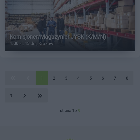
Komisjoner/Magazynier JYSK (K/M/N)
1.00
zł,
13
dni, Kraków
1
2
3
4
5
6
7
8
9
strona 1 z
9