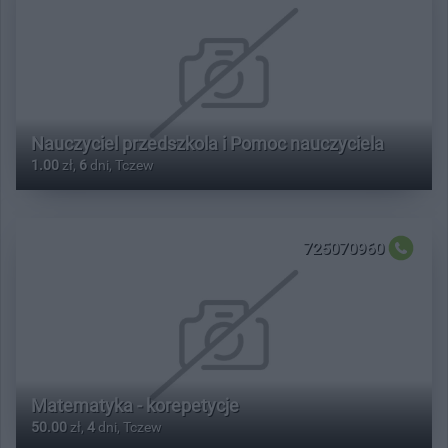
Nauczyciel przedszkola i Pomoc nauczyciela
1.00
zł,
6
dni, Tczew
725070960
Matematyka - korepetycje
50.00
zł,
4
dni, Tczew