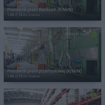
Pracownik pralni Bardusch (K/M/N)
1.00
zł,
13
dni, Kraków
+48505176000
Pracownik pralni przemysłowej (K/M/N)
1.00
zł,
13
dni, Kraków
+48505176000