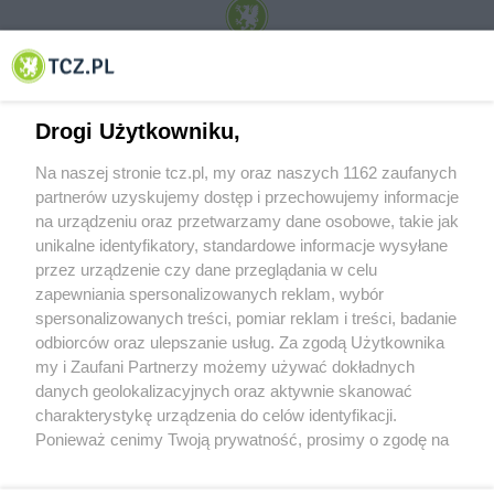
© 2001-2026 Tczew - TCZ.PL Sp. z o.o. Internetowy Serwis Informacyjny Miasta
Tczewa
Drogi Użytkowniku,
Na naszej stronie tcz.pl, my oraz naszych 1162 zaufanych
partnerów uzyskujemy dostęp i przechowujemy informacje
na urządzeniu oraz przetwarzamy dane osobowe, takie jak
unikalne identyfikatory, standardowe informacje wysyłane
przez urządzenie czy dane przeglądania w celu
zapewniania spersonalizowanych reklam, wybór
O FIRMIE
POLITYKA PRYWATNOŚCI
HOSTING
spersonalizowanych treści, pomiar reklam i treści, badanie
REKLAMA
WSPÓŁPRACA
RSS
FACEBOOK
KONTAKT
odbiorców oraz ulepszanie usług. Za zgodą Użytkownika
my i Zaufani Partnerzy możemy używać dokładnych
Nasze serwisy
danych geolokalizacyjnych oraz aktywnie skanować
charakterystykę urządzenia do celów identyfikacji.
Aktualności
Muzyka i kultura
Ponieważ cenimy Twoją prywatność, prosimy o zgodę na
Tcz24
Archiwum wydarzeń
korzystanie z tych technologii poprzez kliknięcie
Kronika Policyjna
Telewizja Internetowa
„Akceptuję”. Zgoda jest dobrowolna i zawsze możesz ją
Kalendarz imprez
Sport