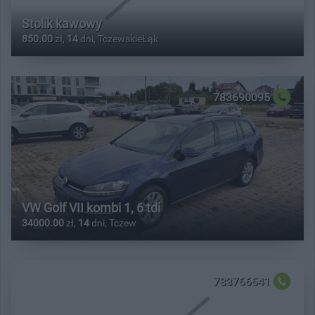
Stolik kawowy
850.00
zł,
14
dni, TczewskieŁąk
783690095
VW Golf VII kombi 1, 6 tdi
34000.00
zł,
14
dni, Tczew
783766541