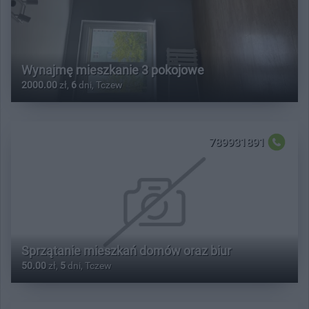
Wynajmę mieszkanie 3 pokojowe
2000.00
zł,
6
dni, Tczew
789931891
Sprzątanie mieszkań domów oraz biur
50.00
zł,
5
dni, Tczew