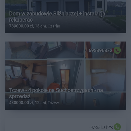
Dom w zabudowie Bliźniaczej + instalacja
rekuperac
789000.00
zł,
13
dni, Czarlin
693396872
Tczew - 4 pokoje na Suchostrzygach - na
sprzedaż
430000.00
zł,
12
dni, Tczew
452510122