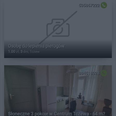
535867222
Osobę do lepienia pierogów
1.00
zł,
3
dni, Tczew
884518028
Słoneczne 3 pokoje w Centrum Tczewa - 64 m?