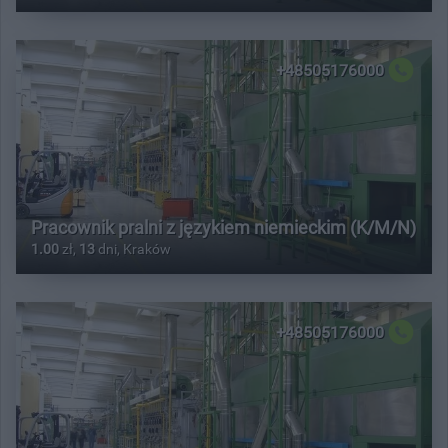
+48505176000
Pracownik pralni z językiem niemieckim (K/M/N)
1.00
zł,
13
dni, Kraków
+48505176000