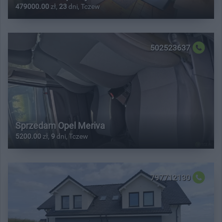
479000.00
zł,
23
dni, Tczew
502523637
Sprzedam Opel Meriva
5200.00
zł,
9
dni, Tczew
797712130