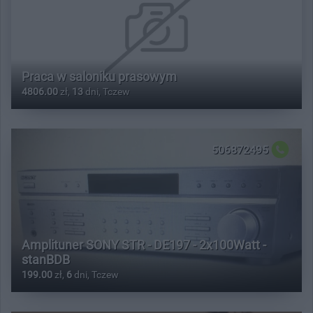
Praca w saloniku prasowym
4806.00
zł,
13
dni, Tczew
506872495
Amplituner SONY STR - DE197 - 2x100Watt -
stanBDB
199.00
zł,
6
dni, Tczew