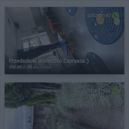
500249192
Przedszkole Słoneczko Zaprasza :)
350.00
zł,
33
dni, Tczew
731647988