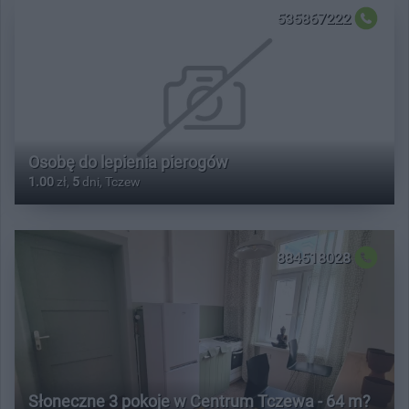
535867222
Osobę do lepienia pierogów
1.00
zł,
5
dni, Tczew
884518028
Słoneczne 3 pokoje w Centrum Tczewa - 64 m?