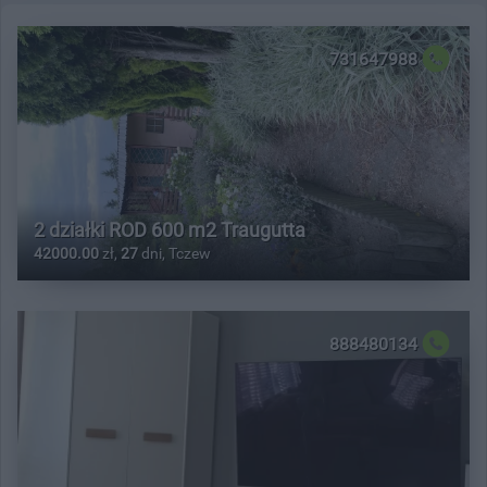
731647988
2 działki ROD 600 m2 Traugutta
42000.00
zł,
27
dni, Tczew
888480134