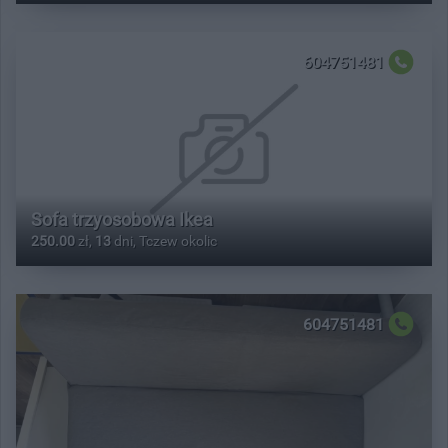
604751481
Sofa trzyosobowa Ikea
250.00
zł,
13
dni, Tczew okolic
604751481