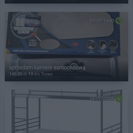
503571440
sprzedam kamere samochdową
140.00
zł,
13
dni, Tczew
663970008