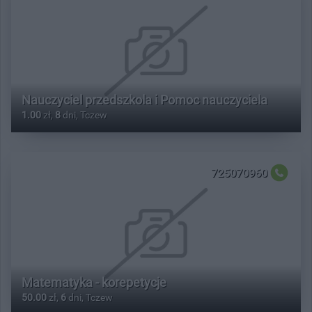
Nauczyciel przedszkola i Pomoc nauczyciela
1.00
zł,
8
dni, Tczew
725070960
Matematyka - korepetycje
50.00
zł,
6
dni, Tczew