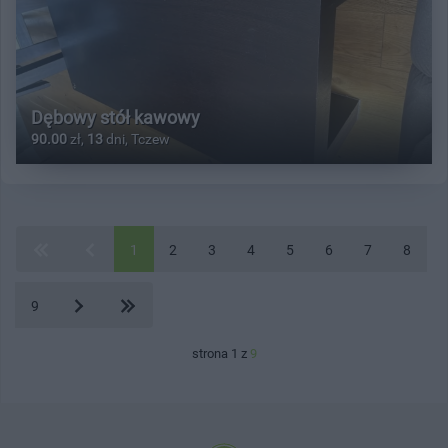
Dębowy stół kawowy
90.00
zł,
13
dni, Tczew
1
2
3
4
5
6
7
8
9
strona 1 z
9