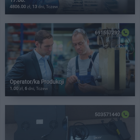
4806.00
zł,
13
dni, Tczew
691557292
Operator/ka Produkcji
1.00
zł,
6
dni, Tczew
503571440