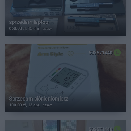
sprzedam laptop
650.00
zł,
13
dni, Tczew
503571440
Sprzedam ciśnieniomierz
100.00
zł,
13
dni, Tczew
503571440