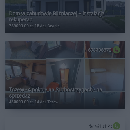
Dom w zabudowie Bliźniaczej + instalacja
rekuperac
789000.00
zł,
15
dni, Czarlin
693396872
Tczew - 4 pokoje na Suchostrzygach - na
sprzedaż
430000.00
zł,
14
dni, Tczew
452510122