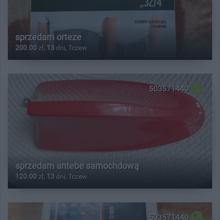
sprzedam orteze
200.00
zł,
13
dni, Tczew
503571440
sprzedam antebe samochdową
120.00
zł,
13
dni, Tczew
503571440