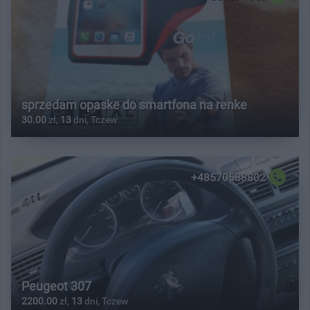
sprzedam opaske do smartfona na renke
30.00
zł,
13
dni, Tczew
+48570588802
Peugeot 307
2200.00
zł,
13
dni, Tczew