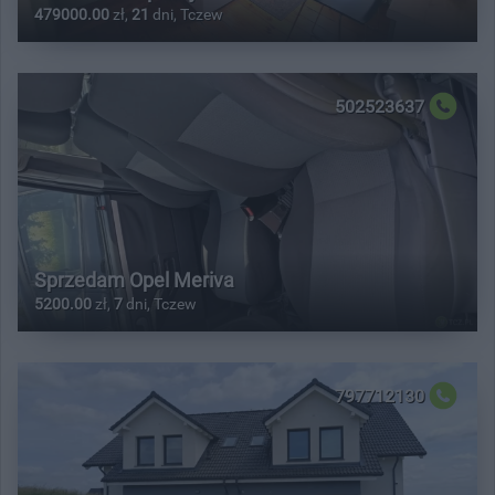
479000.00
zł,
21
dni, Tczew
502523637
Sprzedam Opel Meriva
5200.00
zł,
7
dni, Tczew
797712130