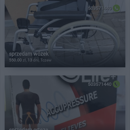
503571440
sprzedam wózek
550.00
zł,
13
dni, Tczew
503571440
sprzedam orteze