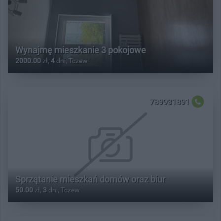
Wynajmę mieszkanie 3 pokojowe
2000.00
zł,
4
dni, Tczew
789931891
Sprzątanie mieszkań domów oraz biur
50.00
zł,
3
dni, Tczew