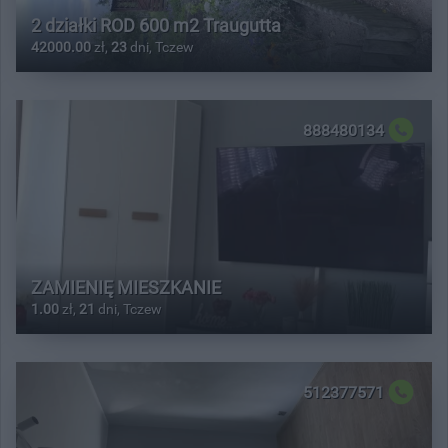
2 działki ROD 600 m2 Traugutta
42000.00
zł,
23
dni, Tczew
888480134
ZAMIENIĘ MIESZKANIE
1.00
zł,
21
dni, Tczew
512377571