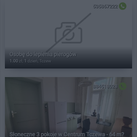
535867222
Osobę do lepienia pierogów
1.00
zł,
1
dzień, Tczew
884518028
Słoneczne 3 pokoje w Centrum Tczewa - 64 m?