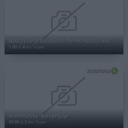
Nauczyciel przedszkola i Pomoc nauczyciela
1.00
zł,
4
dni, Tczew
725070960
Matematyka - korepetycje
50.00
zł,
2
dni, Tczew