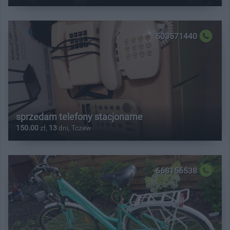
503571440
sprzedam telefony stacjonarne
150.00
zł,
13
dni, Tczew
668156538