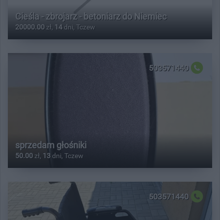
Cieśla - zbrojarz - betoniarz do Niemiec
20000.00
zł,
14
dni, Tczew
503571440
sprzedam głośniki
50.00
zł,
13
dni, Tczew
503571440