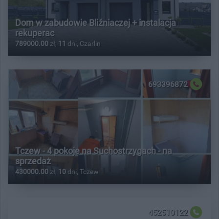
Dom w zabudowie Bliźniaczej + instalacja
rekuperac
789000.00
zł,
11
dni, Czarlin
693396872
Tczew - 4 pokoje na Suchostrzygach - na
sprzedaż
430000.00
zł,
10
dni, Tczew
452510122