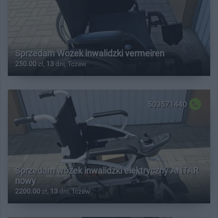
Sprzedam Wozek inwalidzki vermeiren
250.00
zł,
13
dni, Tczew
503571440
Sprzedam wózek inwalidzki elektryczny ANTAR
nowy
2200.00
zł,
13
dni, Tczew