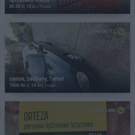
80.00
zł,
13
dni, Tczew
794906712
Lanos, zadbany, Tanio!
1600.00
zł,
13
dni, Tczew
503571440