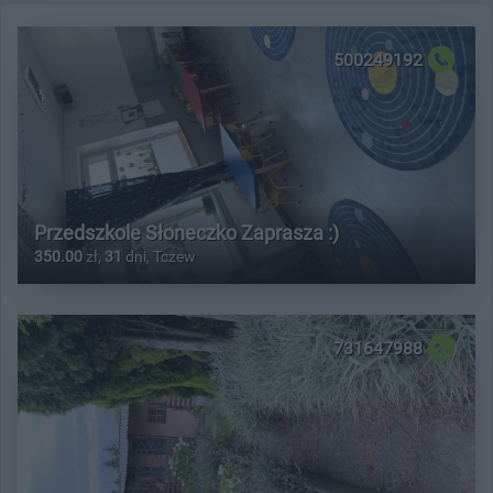
500249192
Przedszkole Słoneczko Zaprasza :)
350.00
zł,
31
dni, Tczew
731647988