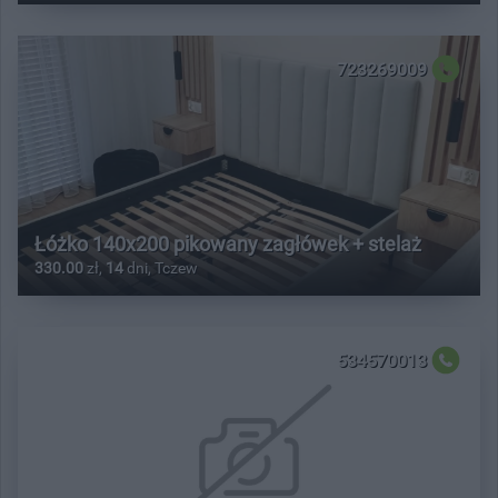
723269009
Łóżko 140x200 pikowany zagłówek + stelaż
330.00
zł,
14
dni, Tczew
534570013