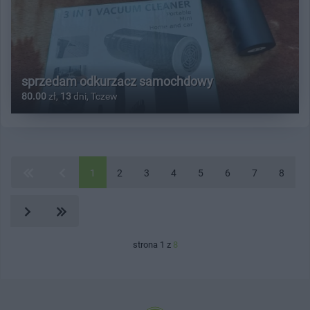
sprzedam odkurzacz samochdowy
80.00
zł,
13
dni, Tczew
1
2
3
4
5
6
7
8
strona 1 z
8