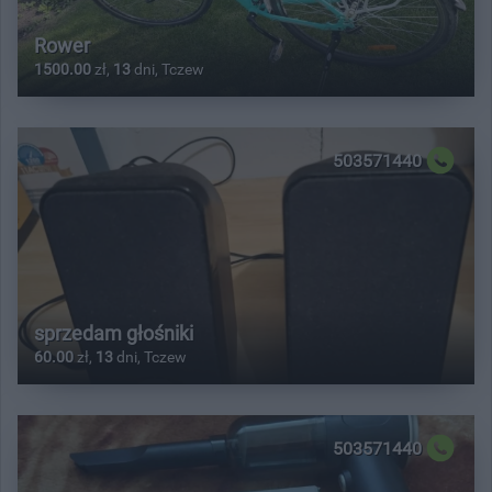
Rower
1500.00
zł,
13
dni, Tczew
503571440
sprzedam głośniki
60.00
zł,
13
dni, Tczew
503571440