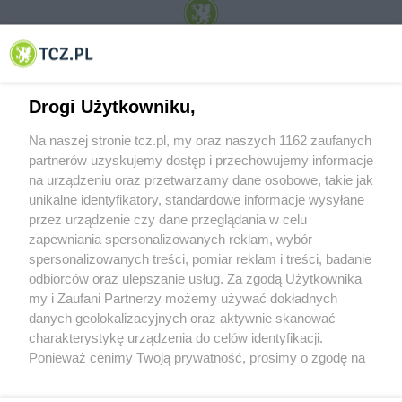
© 2001-2026 Tczew - TCZ.PL Sp. z o.o. Internetowy Serwis Informacyjny Miasta
Tczewa
Drogi Użytkowniku,
Na naszej stronie tcz.pl, my oraz naszych 1162 zaufanych
partnerów uzyskujemy dostęp i przechowujemy informacje
na urządzeniu oraz przetwarzamy dane osobowe, takie jak
unikalne identyfikatory, standardowe informacje wysyłane
przez urządzenie czy dane przeglądania w celu
zapewniania spersonalizowanych reklam, wybór
O FIRMIE
POLITYKA PRYWATNOŚCI
HOSTING
spersonalizowanych treści, pomiar reklam i treści, badanie
REKLAMA
WSPÓŁPRACA
RSS
FACEBOOK
KONTAKT
odbiorców oraz ulepszanie usług. Za zgodą Użytkownika
my i Zaufani Partnerzy możemy używać dokładnych
Nasze serwisy
danych geolokalizacyjnych oraz aktywnie skanować
charakterystykę urządzenia do celów identyfikacji.
Aktualności
Muzyka i kultura
Ponieważ cenimy Twoją prywatność, prosimy o zgodę na
Tcz24
Archiwum wydarzeń
korzystanie z tych technologii poprzez kliknięcie
Kronika Policyjna
Telewizja Internetowa
„Akceptuję”. Zgoda jest dobrowolna i zawsze możesz ją
Kalendarz imprez
Sport