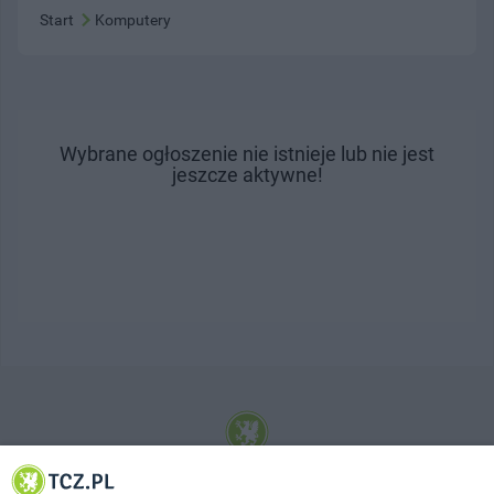
Start
Komputery
Wybrane ogłoszenie nie istnieje lub nie jest
jeszcze aktywne!
© 2001-2026 Tczew - TCZ.PL Sp. z o.o. Internetowy Serwis Informacyjny Miasta
Tczewa