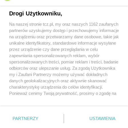
Drogi Użytkowniku,
Na naszej stronie tcz.pl, my oraz naszych 1162 zaufanych
partnerów uzyskujemy dostęp i przechowujemy informacje
na urządzeniu oraz przetwarzamy dane osobowe, takie jak
unikalne identyfikatory, standardowe informacje wysyłane
przez urządzenie czy dane przeglądania w celu
zapewniania spersonalizowanych reklam, wybór
O FIRMIE
POLITYKA PRYWATNOŚCI
HOSTING
spersonalizowanych treści, pomiar reklam i treści, badanie
REKLAMA
WSPÓŁPRACA
RSS
FACEBOOK
KONTAKT
odbiorców oraz ulepszanie usług. Za zgodą Użytkownika
my i Zaufani Partnerzy możemy używać dokładnych
Nasze serwisy
danych geolokalizacyjnych oraz aktywnie skanować
charakterystykę urządzenia do celów identyfikacji.
Aktualności
Muzyka i kultura
Ponieważ cenimy Twoją prywatność, prosimy o zgodę na
Tcz24
Archiwum wydarzeń
korzystanie z tych technologii poprzez kliknięcie
Kronika Policyjna
Telewizja Internetowa
„Akceptuję”. Zgoda jest dobrowolna i zawsze możesz ją
Kalendarz imprez
Sport
zmienić/wycofać klikając przycisk ustawień prywatności
Salony urody i masażu
Żłobki i przedszkola
PARTNERZY
USTAWIENIA
Historia miasta
Zdjęcia miasta
znajdujący się w lewym dolnym rogu strony
. Niektóre
Władze miasta
Zabytki
rodzaje przetwarzania danych nie wymagają zgody