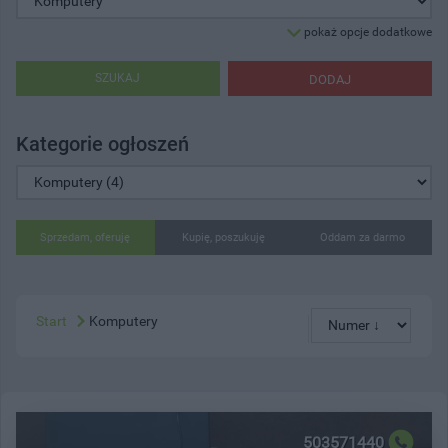
pokaż opcje dodatkowe
SZUKAJ
DODAJ
Kategorie ogłoszeń
Sprzedam, oferuję
Kupię, poszukuję
Oddam za darmo
Start
Komputery
503571440