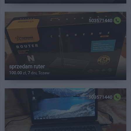
503571440
sprzedam ruter
100.00
zł,
7
dni, Tczew
503571440