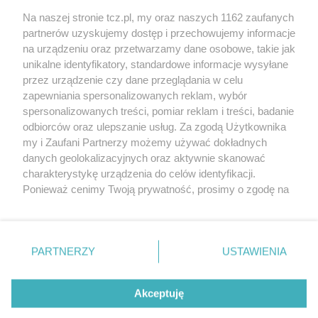
Na naszej stronie tcz.pl, my oraz naszych 1162 zaufanych
partnerów uzyskujemy dostęp i przechowujemy informacje
na urządzeniu oraz przetwarzamy dane osobowe, takie jak
unikalne identyfikatory, standardowe informacje wysyłane
przez urządzenie czy dane przeglądania w celu
zapewniania spersonalizowanych reklam, wybór
O FIRMIE
POLITYKA PRYWATNOŚCI
HOSTING
spersonalizowanych treści, pomiar reklam i treści, badanie
REKLAMA
WSPÓŁPRACA
RSS
FACEBOOK
KONTAKT
odbiorców oraz ulepszanie usług. Za zgodą Użytkownika
my i Zaufani Partnerzy możemy używać dokładnych
Nasze serwisy
danych geolokalizacyjnych oraz aktywnie skanować
charakterystykę urządzenia do celów identyfikacji.
Aktualności
Muzyka i kultura
Ponieważ cenimy Twoją prywatność, prosimy o zgodę na
Tcz24
Archiwum wydarzeń
korzystanie z tych technologii poprzez kliknięcie
Kronika Policyjna
Telewizja Internetowa
„Akceptuję”. Zgoda jest dobrowolna i zawsze możesz ją
Kalendarz imprez
Sport
zmienić/wycofać klikając przycisk ustawień prywatności
Salony urody i masażu
Żłobki i przedszkola
PARTNERZY
USTAWIENIA
Historia miasta
Zdjęcia miasta
znajdujący się w lewym dolnym rogu strony
. Niektóre
Władze miasta
Zabytki
rodzaje przetwarzania danych nie wymagają zgody
użytkownika, ale masz prawo sprzeciwić się takiemu
Akceptuję
przetwarzaniu. Preferencje będą miały zastosowania tylko
na tej witrynie.