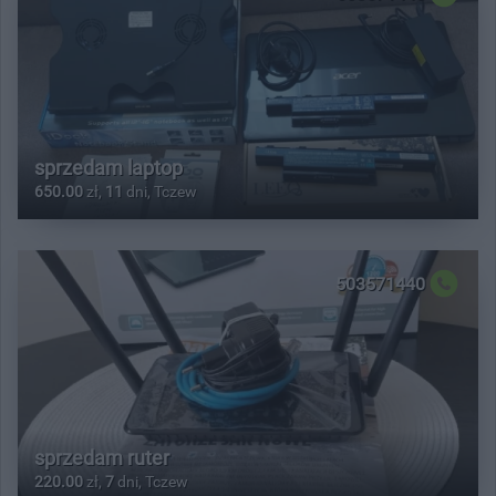
sprzedam laptop
650.00
zł,
11
dni, Tczew
503571440
sprzedam ruter
220.00
zł,
7
dni, Tczew