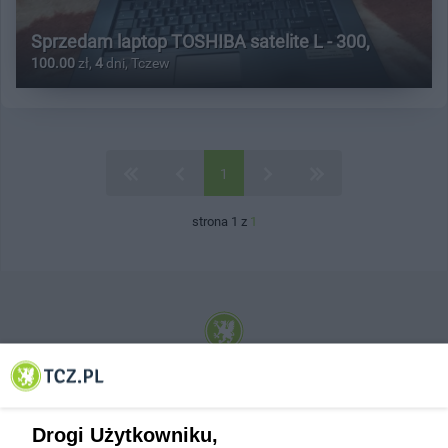
Sprzedam laptop TOSHIBA satelite L - 300,
100.00
zł,
4
dni, Tczew
1
strona 1 z
1
© 2001-2026 Tczew - TCZ.PL Sp. z o.o. Internetowy Serwis Informacyjny Miasta
Tczewa
Drogi Użytkowniku,