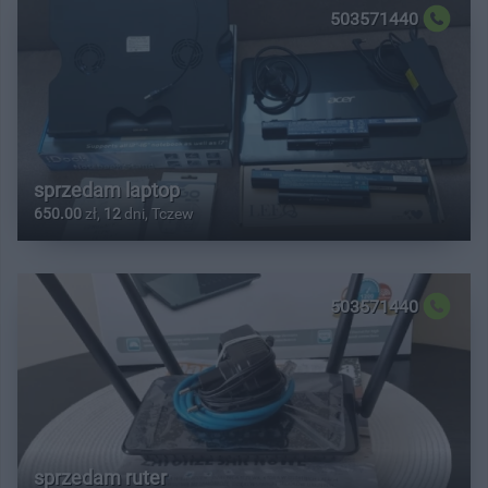
503571440
sprzedam laptop
650.00
zł,
12
dni, Tczew
503571440
sprzedam ruter