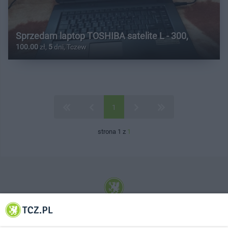
Sprzedam laptop TOSHIBA satelite L - 300,
100.00
zł,
5
dni, Tczew
1
strona 1 z
1
© 2001-2026 Tczew - TCZ.PL Sp. z o.o. Internetowy Serwis Informacyjny Miasta
Tczewa