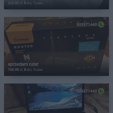
220.00
zł,
8
dni, Tczew
503571440
sprzedam ruter
100.00
zł,
8
dni, Tczew
503571440