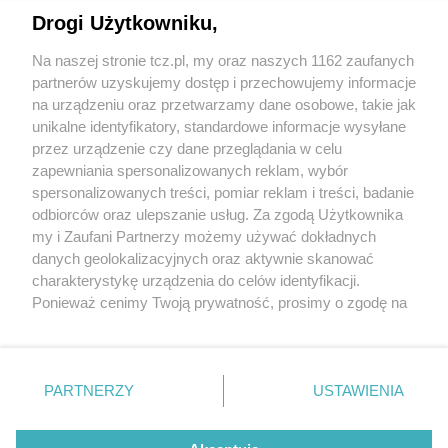
Drogi Użytkowniku,
Na naszej stronie tcz.pl, my oraz naszych 1162 zaufanych
partnerów uzyskujemy dostęp i przechowujemy informacje
na urządzeniu oraz przetwarzamy dane osobowe, takie jak
unikalne identyfikatory, standardowe informacje wysyłane
przez urządzenie czy dane przeglądania w celu
zapewniania spersonalizowanych reklam, wybór
O FIRMIE
POLITYKA PRYWATNOŚCI
HOSTING
spersonalizowanych treści, pomiar reklam i treści, badanie
REKLAMA
WSPÓŁPRACA
RSS
FACEBOOK
KONTAKT
odbiorców oraz ulepszanie usług. Za zgodą Użytkownika
my i Zaufani Partnerzy możemy używać dokładnych
Nasze serwisy
danych geolokalizacyjnych oraz aktywnie skanować
charakterystykę urządzenia do celów identyfikacji.
Aktualności
Muzyka i kultura
Ponieważ cenimy Twoją prywatność, prosimy o zgodę na
Tcz24
Archiwum wydarzeń
korzystanie z tych technologii poprzez kliknięcie
Kronika Policyjna
Telewizja Internetowa
„Akceptuję”. Zgoda jest dobrowolna i zawsze możesz ją
Kalendarz imprez
Sport
zmienić/wycofać klikając przycisk ustawień prywatności
Salony urody i masażu
Żłobki i przedszkola
PARTNERZY
USTAWIENIA
Historia miasta
Zdjęcia miasta
znajdujący się w lewym dolnym rogu strony
. Niektóre
Władze miasta
Zabytki
rodzaje przetwarzania danych nie wymagają zgody
użytkownika, ale masz prawo sprzeciwić się takiemu