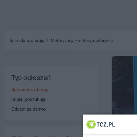
Sprzedam, oferuję
Motoryzacja - motory, motocykle
Typ ogłoszeń
Sprzedam, oferuję
Kupię, poszukuję
Oddam za darmo