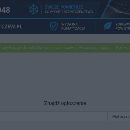
le Street View na ulicach Tczewa. Aktualizują mapy
Pod wpływem alk
Znajdź ogłoszenie