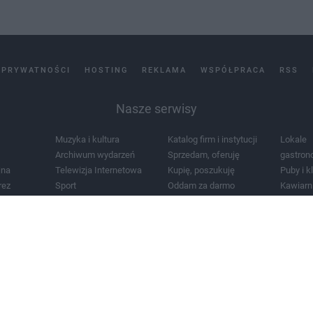
 PRYWATNOŚCI
HOSTING
REKLAMA
WSPÓŁPRACA
RSS
Nasze serwisy
Muzyka i kultura
Katalog firm i instytucji
Lokale
Archiwum wydarzeń
Sprzedam, oferuję
gastron
jna
Telewizja Internetowa
Kupię, poszukuję
Puby i k
rez
Sport
Oddam za darmo
Kawiarn
i masażu
Żłobki i przedszkola
Lekarze i szpitale
Noclegi
a
Zdjęcia miasta
Schody
Apteki
a
Zabytki
Kościoły
Mapa m
Pogoda
Zainstaluj aplikację Tcz.pl w Google Play:
Android