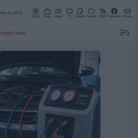
zew
20°C
Zgłoś
Praca
Mapa
TV
Galeria
Katalog
RSS
Facebook
Poczta
Pogoda Tczew