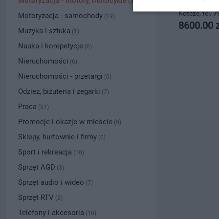
Motoryzacja - motory, motocykle
Data: 24.07.
(3)
Koteże, tel.
7
Motoryzacja - samochody
(19)
8600.00 z
Muzyka i sztuka
(1)
Nauka i korepetycje
(6)
Nieruchomości
(6)
Nieruchomości - przetargi
(0)
Odzież, biżuteria i zegarki
(7)
Praca
(51)
Promocje i okazje w mieście
(0)
Sklepy, hurtownie i firmy
(0)
Sport i rekreacja
(10)
Sprzęt AGD
(3)
Sprzęt audio i wideo
(7)
Sprzęt RTV
(2)
Telefony i akcesoria
(10)