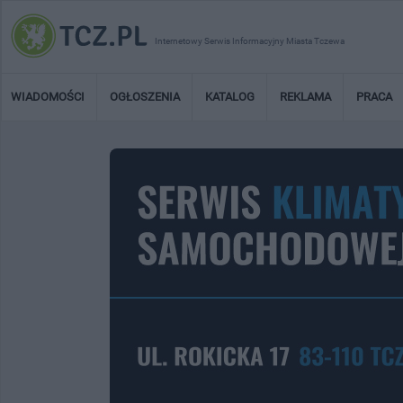
Internetowy Serwis Informacyjny Miasta Tczewa
WIADOMOŚCI
OGŁOSZENIA
KATALOG
REKLAMA
PRACA