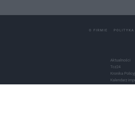
O FIRMIE
POLITYKA
Aktualności
Tcz24
Kronika Policy
Kalendarz imp
Salony urody 
Historia miast
Władze miast