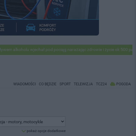
oholu wjechał pod pociąg narażając zdrowie i życie ok 500 pasażerów!
WIADOMOŚCI
CO BĘDZIE
SPORT
TELEWIZJA
TCZ24
POGODA
pokaż opcje dodatkowe