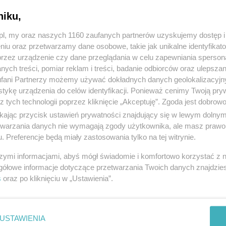
uxe dla Ciebie!!!
Kym
niku,
2026, wyświetleń: 53, ważność
2
dni
Data: 
z.pl, my oraz naszych 1160 zaufanych partnerów uzyskujemy dostęp
4797077
, kategoria:
Motoryzacja - motory, motocykle
Koteże
niu oraz przetwarzamy dane osobowe, takie jak unikalne identyfikat
ł
1160
przez urządzenie czy dane przeglądania w celu zapewniania sperson
ych treści, pomiar reklam i treści, badanie odbiorców oraz ulepszan
fani Partnerzy możemy używać dokładnych danych geolokalizacyjn
tykę urządzenia do celów identyfikacji. Ponieważ cenimy Twoją pry
z tych technologii poprzez kliknięcie „Akceptuję”. Zgoda jest dobro
ikając przycisk ustawień prywatności znajdujący się w lewym dolny
etwarzania danych nie wymagają zgody użytkownika, ale masz prawo 
. Preferencje będą miały zastosowania tylko na tej witrynie.
szymi informacjami, abyś mógł świadomie i komfortowo korzystać z
gółowe informacje dotyczące przetwarzania Twoich danych znajdzi
s
oraz po kliknięciu w „Ustawienia”.
rauder vz800
USTAWIENIA