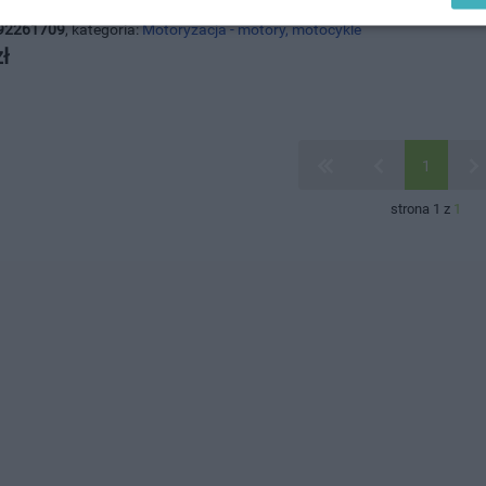
2026, wyświetleń: 68, ważność
1
dzień
92261709
, kategoria:
Motoryzacja - motory, motocykle
ł
1
strona 1 z
1