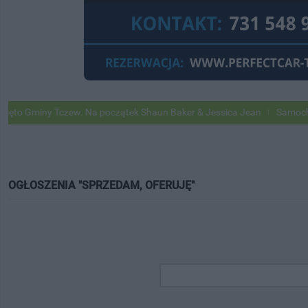
miny Tczew. Na początek Shaun Baker & Jessica Jean
Samochody Goog
OGŁOSZENIA "SPRZEDAM, OFERUJĘ"