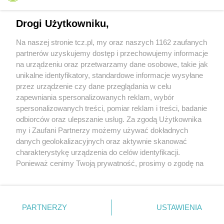
Drogi Użytkowniku,
Na naszej stronie tcz.pl, my oraz naszych 1162 zaufanych
partnerów uzyskujemy dostęp i przechowujemy informacje
na urządzeniu oraz przetwarzamy dane osobowe, takie jak
unikalne identyfikatory, standardowe informacje wysyłane
przez urządzenie czy dane przeglądania w celu
zapewniania spersonalizowanych reklam, wybór
O FIRMIE
POLITYKA PRYWATNOŚCI
HOSTING
spersonalizowanych treści, pomiar reklam i treści, badanie
REKLAMA
WSPÓŁPRACA
RSS
FACEBOOK
KONTAKT
odbiorców oraz ulepszanie usług. Za zgodą Użytkownika
my i Zaufani Partnerzy możemy używać dokładnych
Nasze serwisy
danych geolokalizacyjnych oraz aktywnie skanować
charakterystykę urządzenia do celów identyfikacji.
Aktualności
Muzyka i kultura
Ponieważ cenimy Twoją prywatność, prosimy o zgodę na
Tcz24
Archiwum wydarzeń
korzystanie z tych technologii poprzez kliknięcie
Kronika Policyjna
Telewizja Internetowa
„Akceptuję”. Zgoda jest dobrowolna i zawsze możesz ją
Kalendarz imprez
Sport
zmienić/wycofać klikając przycisk ustawień prywatności
Salony urody i masażu
Żłobki i przedszkola
PARTNERZY
USTAWIENIA
Historia miasta
Zdjęcia miasta
znajdujący się w lewym dolnym rogu strony
. Niektóre
Władze miasta
Zabytki
rodzaje przetwarzania danych nie wymagają zgody