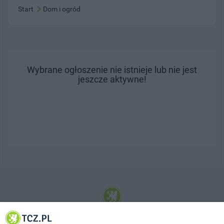
Start
Dom i ogród
Wybrane ogłoszenie nie istnieje lub nie jest
jeszcze aktywne!
© 2001-2026 Tczew - TCZ.PL Sp. z o.o. Internetowy Serwis Informacyjny Miasta
Tczewa