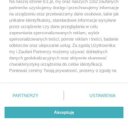
Na naszej stronie tcz.pl, my oraz naszych 1162 zaufanych
partnerów uzyskujemy dostęp i przechowujemy informacje
na urządzeniu oraz przetwarzamy dane osobowe, takie jak
unikalne identyfikatory, standardowe informacje wysyłane
przez urządzenie czy dane przeglądania w celu
zapewniania spersonalizowanych reklam, wybór
O FIRMIE
POLITYKA PRYWATNOŚCI
HOSTING
spersonalizowanych treści, pomiar reklam i treści, badanie
REKLAMA
WSPÓŁPRACA
RSS
FACEBOOK
KONTAKT
odbiorców oraz ulepszanie usług. Za zgodą Użytkownika
my i Zaufani Partnerzy możemy używać dokładnych
Nasze serwisy
danych geolokalizacyjnych oraz aktywnie skanować
charakterystykę urządzenia do celów identyfikacji.
Aktualności
Muzyka i kultura
Ponieważ cenimy Twoją prywatność, prosimy o zgodę na
Tcz24
Archiwum wydarzeń
korzystanie z tych technologii poprzez kliknięcie
Kronika Policyjna
Telewizja Internetowa
„Akceptuję”. Zgoda jest dobrowolna i zawsze możesz ją
Kalendarz imprez
Sport
zmienić/wycofać klikając przycisk ustawień prywatności
Salony urody i masażu
Żłobki i przedszkola
PARTNERZY
USTAWIENIA
Historia miasta
Zdjęcia miasta
znajdujący się w lewym dolnym rogu strony
. Niektóre
Władze miasta
Zabytki
rodzaje przetwarzania danych nie wymagają zgody
użytkownika, ale masz prawo sprzeciwić się takiemu
Akceptuję
przetwarzaniu. Preferencje będą miały zastosowania tylko
na tej witrynie.
Zainstaluj aplikację Tcz.pl w Google Play:
Android