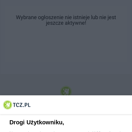
Wybrane ogłoszenie nie istnieje lub nie jest
jeszcze aktywne!
© 2001-2026 Tczew - TCZ.PL Sp. z o.o. Internetowy Serwis Informacyjny Miasta
Tczewa
Drogi Użytkowniku,