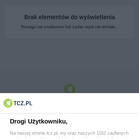
Brak elementów do wyświetlenia
Niczego nie znaleziono lub żaden wpis nie istnieje...
© 2001-2026 Tczew - TCZ.PL Sp. z o.o. Internetowy Serwis Informacyjny Miasta
Tczewa
Drogi Użytkowniku,
Na naszej stronie tcz.pl, my oraz naszych 1162 zaufanych