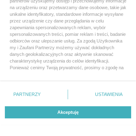
partnerów uzyskujemy dostęp i przechowujemy informacje
na urządzeniu oraz przetwarzamy dane osobowe, takie jak
unikalne identyfikatory, standardowe informacje wysyłane
przez urządzenie czy dane przeglądania w celu
zapewniania spersonalizowanych reklam, wybór
O FIRMIE
POLITYKA PRYWATNOŚCI
HOSTING
spersonalizowanych treści, pomiar reklam i treści, badanie
REKLAMA
WSPÓŁPRACA
RSS
FACEBOOK
KONTAKT
odbiorców oraz ulepszanie usług. Za zgodą Użytkownika
my i Zaufani Partnerzy możemy używać dokładnych
Nasze serwisy
danych geolokalizacyjnych oraz aktywnie skanować
charakterystykę urządzenia do celów identyfikacji.
Aktualności
Muzyka i kultura
Ponieważ cenimy Twoją prywatność, prosimy o zgodę na
Tcz24
Archiwum wydarzeń
korzystanie z tych technologii poprzez kliknięcie
Kronika Policyjna
Telewizja Internetowa
„Akceptuję”. Zgoda jest dobrowolna i zawsze możesz ją
Kalendarz imprez
Sport
zmienić/wycofać klikając przycisk ustawień prywatności
Salony urody i masażu
Żłobki i przedszkola
PARTNERZY
USTAWIENIA
Historia miasta
Zdjęcia miasta
znajdujący się w lewym dolnym rogu strony
. Niektóre
Władze miasta
Zabytki
rodzaje przetwarzania danych nie wymagają zgody
użytkownika, ale masz prawo sprzeciwić się takiemu
Akceptuję
przetwarzaniu. Preferencje będą miały zastosowania tylko
na tej witrynie.
Zainstaluj aplikację Tcz.pl w Google Play:
Android
Zapoznaj się z poniższymi informacjami, abyś mógł