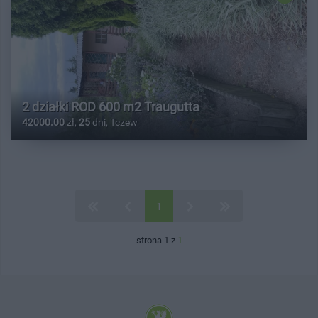
2 działki ROD 600 m2 Traugutta
42000.00
zł,
25
dni, Tczew
1
strona 1 z
1