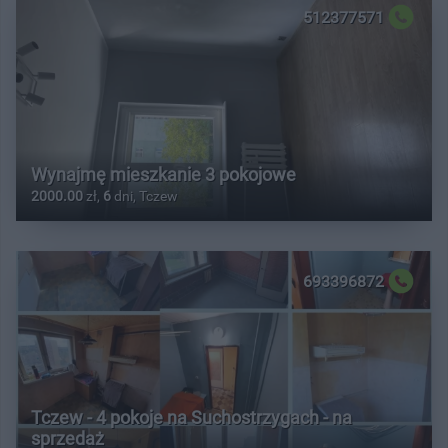
512377571
Wynajmę mieszkanie 3 pokojowe
2000.00
zł,
6
dni, Tczew
693396872
Tczew - 4 pokoje na Suchostrzygach - na
sprzedaż