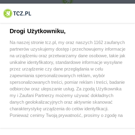
© 2001-2026 Tczew - TCZ.PL Sp. z o.o. Internetowy Serwis Informacyjny Miasta
Tczewa
Drogi Użytkowniku,
Na naszej stronie tcz.pl, my oraz naszych 1162 zaufanych
partnerów uzyskujemy dostęp i przechowujemy informacje
na urządzeniu oraz przetwarzamy dane osobowe, takie jak
unikalne identyfikatory, standardowe informacje wysyłane
przez urządzenie czy dane przeglądania w celu
zapewniania spersonalizowanych reklam, wybór
O FIRMIE
POLITYKA PRYWATNOŚCI
HOSTING
spersonalizowanych treści, pomiar reklam i treści, badanie
REKLAMA
WSPÓŁPRACA
RSS
FACEBOOK
KONTAKT
odbiorców oraz ulepszanie usług. Za zgodą Użytkownika
my i Zaufani Partnerzy możemy używać dokładnych
Nasze serwisy
danych geolokalizacyjnych oraz aktywnie skanować
charakterystykę urządzenia do celów identyfikacji.
Aktualności
Muzyka i kultura
Ponieważ cenimy Twoją prywatność, prosimy o zgodę na
Tcz24
Archiwum wydarzeń
korzystanie z tych technologii poprzez kliknięcie
Kronika Policyjna
Telewizja Internetowa
„Akceptuję”. Zgoda jest dobrowolna i zawsze możesz ją
Kalendarz imprez
Sport