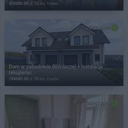
430000.00
zł,
12
dni, Tczew
797712130
Dom w zabudowie Bliźniaczej + instalacja
rekuperac
789000.00
zł,
13
dni, Czarlin
884518028