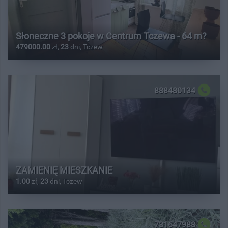
Słoneczne 3 pokoje w Centrum Tczewa - 64 m?
479000.00
zł,
23
dni, Tczew
888480134
ZAMIENIĘ MIESZKANIE
1.00
zł,
23
dni, Tczew
731647988