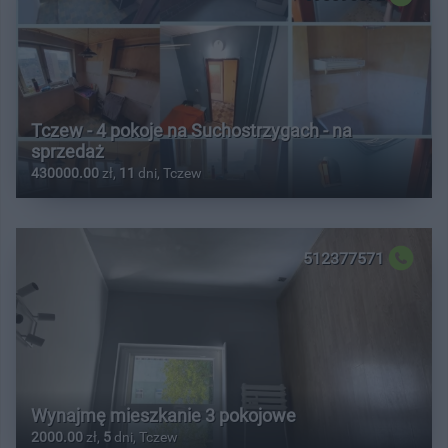
Tczew - 4 pokoje na Suchostrzygach - na
sprzedaż
430000.00
zł,
11
dni, Tczew
512377571
Wynajmę mieszkanie 3 pokojowe
2000.00
zł,
5
dni, Tczew