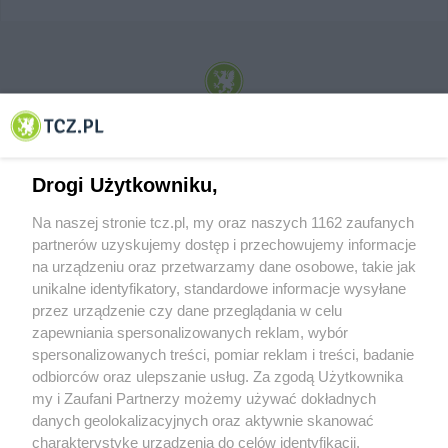
© 2001-2026 Tczew - TCZ.PL Sp. z o.o. Internetowy Serwis Informacyjny Miasta
Tczewa
Drogi Użytkowniku,
Na naszej stronie tcz.pl, my oraz naszych 1162 zaufanych
partnerów uzyskujemy dostęp i przechowujemy informacje
na urządzeniu oraz przetwarzamy dane osobowe, takie jak
unikalne identyfikatory, standardowe informacje wysyłane
przez urządzenie czy dane przeglądania w celu
zapewniania spersonalizowanych reklam, wybór
O FIRMIE
POLITYKA PRYWATNOŚCI
HOSTING
spersonalizowanych treści, pomiar reklam i treści, badanie
REKLAMA
WSPÓŁPRACA
RSS
FACEBOOK
KONTAKT
odbiorców oraz ulepszanie usług. Za zgodą Użytkownika
my i Zaufani Partnerzy możemy używać dokładnych
Nasze serwisy
danych geolokalizacyjnych oraz aktywnie skanować
charakterystykę urządzenia do celów identyfikacji.