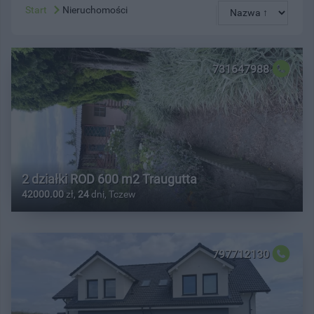
Start
Nieruchomości
731647988
2 działki ROD 600 m2 Traugutta
42000.00
zł,
24
dni, Tczew
797712130