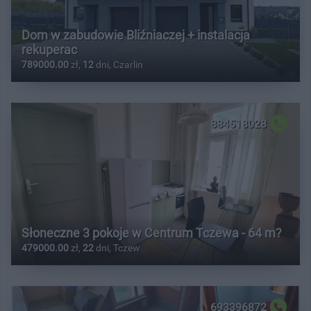
Dom w zabudowie Bliźniaczej + instalacja
rekuperac
789000.00
zł,
12
dni, Czarlin
884518028
Słoneczne 3 pokoje w Centrum Tczewa - 64 m?
479000.00
zł,
22
dni, Tczew
693396872