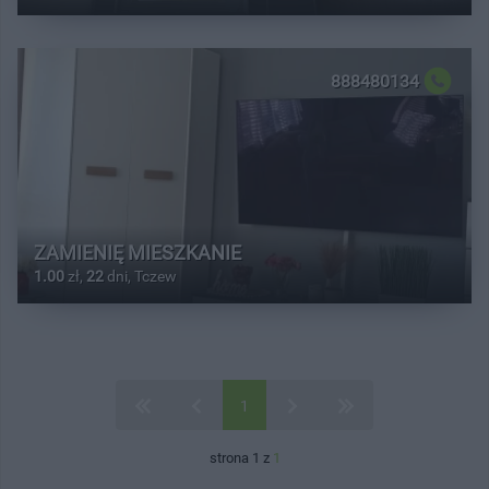
888480134
ZAMIENIĘ MIESZKANIE
1.00
zł,
22
dni, Tczew
1
strona 1 z
1