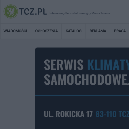
Internetowy Serwis Informacyjny Miasta Tczewa
WIADOMOŚCI
OGŁOSZENIA
KATALOG
REKLAMA
PRACA