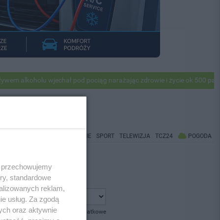
alkoholu wjechał pod pociąg narażając zdrowie i życie ok 500 pasażer
WIADOMOŚCI
CO BĘDZIE
SPORT
TELEWIZJA
TCZ24
POGODA
 i przechowujemy
ory, standardowe
alizowanych reklam,
ie usług. Za zgodą
ych oraz aktywnie
pokaż opcje dodatkowe