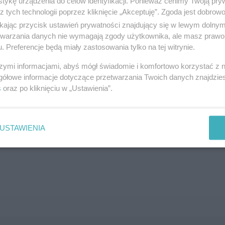
tykę urządzenia do celów identyfikacji. Ponieważ cenimy Twoją pry
z tych technologii poprzez kliknięcie „Akceptuję”. Zgoda jest dobro
SZUKAJ
ikając przycisk ustawień prywatności znajdujący się w lewym dolny
etwarzania danych nie wymagają zgody użytkownika, ale masz prawo 
. Preferencje będą miały zastosowania tylko na tej witrynie.
szymi informacjami, abyś mógł świadomie i komfortowo korzystać z
gółowe informacje dotyczące przetwarzania Twoich danych znajdzi
s
oraz po kliknięciu w „Ustawienia”.
brane ogłoszenie nie istnieje lub nie jest jeszcze aktyw
USTAWIENIA