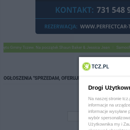
o Gminy Tczew. Na początek Shaun Baker & Jessica Jean
Samochody G
OGŁOSZENIA "SPRZEDAM, OFERUJĘ"
Drogi Użytkow
Na naszej stronie tc
informacje na urządze
informacje wysyłane 
wybór spersonalizowan
Użytkownika my i Zau