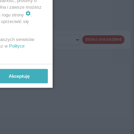
watność, prosimy o
wolna i zawsze możesz
m rogu strony
.
sprzeciwić się
 naszych serwisów
DODAJ OGŁOSZENIE
esz w
Polityce
ne!
Akceptuję