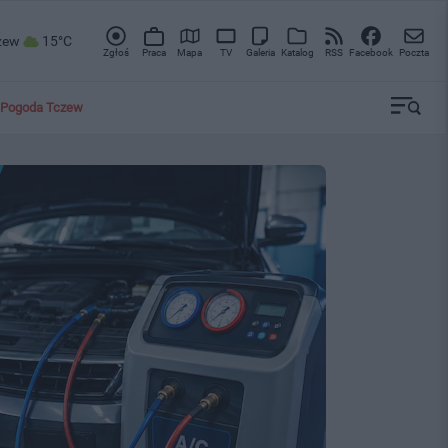
zew
15°C
Zgłoś
Praca
Mapa
TV
Galeria
Katalog
RSS
Facebook
Poczta
Pogoda Tczew