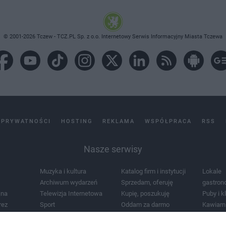
© 2001-2026 Tczew - TCZ.PL Sp. z o.o. Internetowy Serwis Informacyjny Miasta Tczewa
 PRYWATNOŚCI
HOSTING
REKLAMA
WSPÓŁPRACA
RSS
Nasze serwisy
Muzyka i kultura
Katalog firm i instytucji
Lokale
Archiwum wydarzeń
Sprzedam, oferuję
gastron
jna
Telewizja Internetowa
Kupię, poszukuję
Puby i k
rez
Sport
Oddam za darmo
Kawiarn
i masażu
Żłobki i przedszkola
Lekarze i szpitale
Noclegi