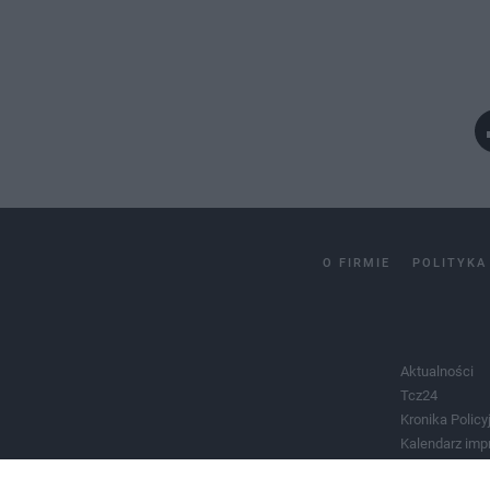
O FIRMIE
POLITYKA
Aktualności
Tcz24
Kronika Policy
Kalendarz imp
Salony urody 