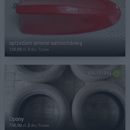
sprzedam antene samochdową
120.00
zł,
3
dni, Tczew
606131394
Opony
750.00
zł,
2
dni, Tczew