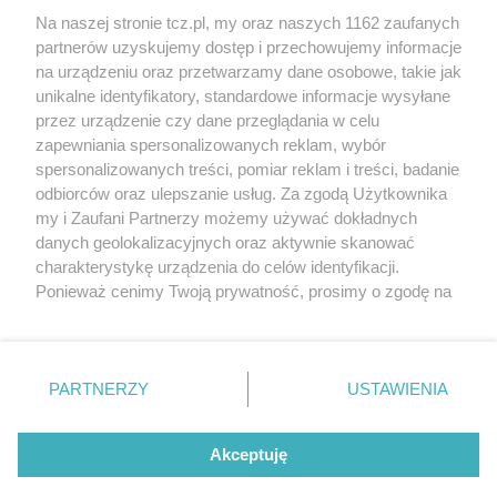
Na naszej stronie tcz.pl, my oraz naszych 1162 zaufanych
partnerów uzyskujemy dostęp i przechowujemy informacje
na urządzeniu oraz przetwarzamy dane osobowe, takie jak
unikalne identyfikatory, standardowe informacje wysyłane
przez urządzenie czy dane przeglądania w celu
zapewniania spersonalizowanych reklam, wybór
O FIRMIE
POLITYKA PRYWATNOŚCI
HOSTING
spersonalizowanych treści, pomiar reklam i treści, badanie
REKLAMA
WSPÓŁPRACA
RSS
FACEBOOK
KONTAKT
odbiorców oraz ulepszanie usług. Za zgodą Użytkownika
my i Zaufani Partnerzy możemy używać dokładnych
Nasze serwisy
danych geolokalizacyjnych oraz aktywnie skanować
charakterystykę urządzenia do celów identyfikacji.
Aktualności
Muzyka i kultura
Ponieważ cenimy Twoją prywatność, prosimy o zgodę na
Tcz24
Archiwum wydarzeń
korzystanie z tych technologii poprzez kliknięcie
Kronika Policyjna
Telewizja Internetowa
„Akceptuję”. Zgoda jest dobrowolna i zawsze możesz ją
Kalendarz imprez
Sport
zmienić/wycofać klikając przycisk ustawień prywatności
Salony urody i masażu
Żłobki i przedszkola
PARTNERZY
USTAWIENIA
Historia miasta
Zdjęcia miasta
znajdujący się w lewym dolnym rogu strony
. Niektóre
Władze miasta
Zabytki
rodzaje przetwarzania danych nie wymagają zgody
użytkownika, ale masz prawo sprzeciwić się takiemu
Akceptuję
przetwarzaniu. Preferencje będą miały zastosowania tylko
na tej witrynie.