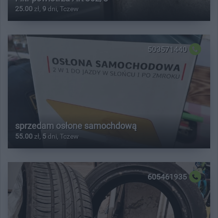
25.00
zł,
9
dni, Tczew
503571440
sprzedam osłone samochdową
55.00
zł,
5
dni, Tczew
605461935