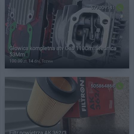
577009141
Głowica kompletna atv Cab 110Cm: Średnica
53Mm
100.00
zł,
14
dni, Tczew
505864868
Filtr powietrza AK 362/3