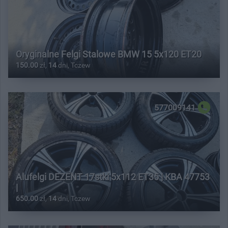
Oryginalne Felgi Stalowe BMW 15 5x120 ET20
150.00
zł,
14
dni, Tczew
577009141
Alufelgi DEZENT 17stki 5x112 ET35 | KBA 47753
|
650.00
zł,
14
dni, Tczew