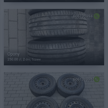
606131394
Opony
250.00
zł,
2
dni, Tczew
606131394