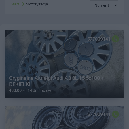
Start
Motoryzacja...
577009141
Oryginalne Alufelgi Audi A3 8L 15 5x100 +
DEKIELKI
480.00
zł,
14
dni, Tczew
577009141