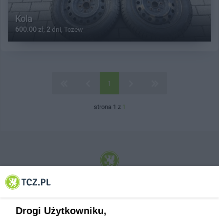
Kola
600.00
zł,
2
dni, Tczew
1
strona 1 z
1
© 2001-2026 Tczew - TCZ.PL Sp. z o.o. Internetowy Serwis Informacyjny Miasta
Tczewa
Drogi Użytkowniku,