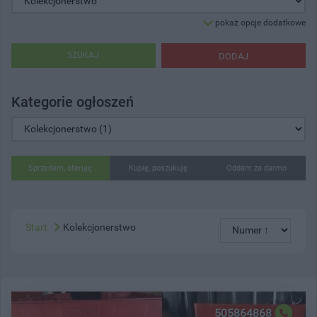
pokaż opcje dodatkowe
SZUKAJ
DODAJ
Kategorie ogłoszeń
Sprzedam, oferuję
Kupię, poszukuję
Oddam za darmo
Start
Kolekcjonerstwo
505864868