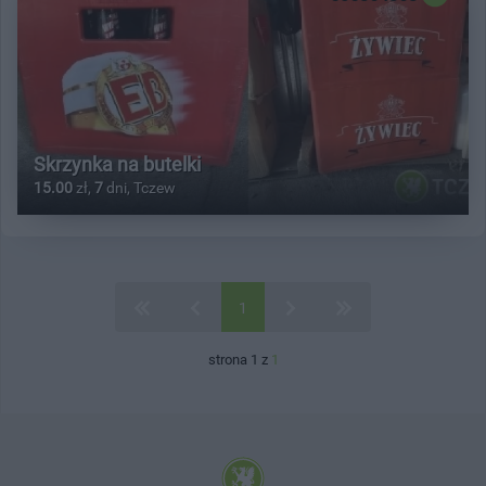
Skrzynka na butelki
15.00
zł,
7
dni, Tczew
1
strona 1 z
1