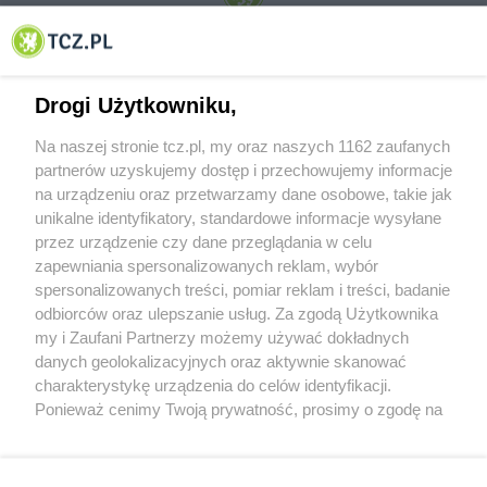
© 2001-2026 Tczew - TCZ.PL Sp. z o.o. Internetowy Serwis Informacyjny Miasta
Tczewa
Drogi Użytkowniku,
Na naszej stronie tcz.pl, my oraz naszych 1162 zaufanych
partnerów uzyskujemy dostęp i przechowujemy informacje
na urządzeniu oraz przetwarzamy dane osobowe, takie jak
unikalne identyfikatory, standardowe informacje wysyłane
przez urządzenie czy dane przeglądania w celu
zapewniania spersonalizowanych reklam, wybór
O FIRMIE
POLITYKA PRYWATNOŚCI
HOSTING
spersonalizowanych treści, pomiar reklam i treści, badanie
REKLAMA
WSPÓŁPRACA
RSS
FACEBOOK
KONTAKT
odbiorców oraz ulepszanie usług. Za zgodą Użytkownika
my i Zaufani Partnerzy możemy używać dokładnych
Nasze serwisy
danych geolokalizacyjnych oraz aktywnie skanować
charakterystykę urządzenia do celów identyfikacji.
Aktualności
Muzyka i kultura
Ponieważ cenimy Twoją prywatność, prosimy o zgodę na
Tcz24
Archiwum wydarzeń
korzystanie z tych technologii poprzez kliknięcie
Kronika Policyjna
Telewizja Internetowa
„Akceptuję”. Zgoda jest dobrowolna i zawsze możesz ją
Kalendarz imprez
Sport
zmienić/wycofać klikając przycisk ustawień prywatności
Salony urody i masażu
Żłobki i przedszkola