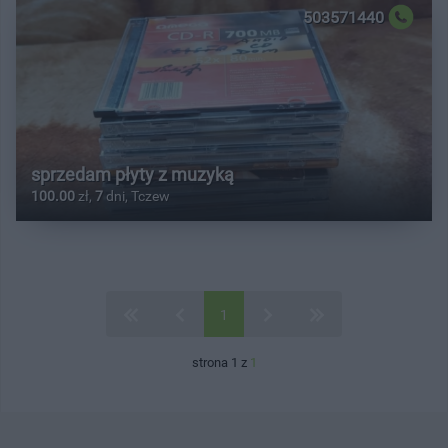
503571440
sprzedam płyty z muzyką
100.00
zł,
7
dni, Tczew
1
strona 1 z
1