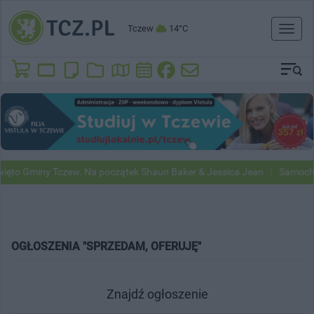
Tczew
14°C
Toggl
naviga
ęto Gminy Tczew. Na początek Shaun Baker & Jessica Jean
Samochod
OGŁOSZENIA "SPRZEDAM, OFERUJĘ"
Znajdź ogłoszenie