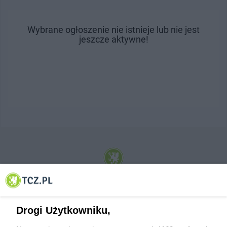
Wybrane ogłoszenie nie istnieje lub nie jest
jeszcze aktywne!
© 2001-2026 Tczew - TCZ.PL Sp. z o.o. Internetowy Serwis Informacyjny Miasta
Tczewa
Drogi Użytkowniku,