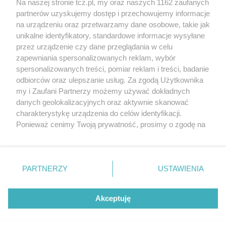
Na naszej stronie tcz.pl, my oraz naszych 1162 zaufanych
partnerów uzyskujemy dostęp i przechowujemy informacje
na urządzeniu oraz przetwarzamy dane osobowe, takie jak
unikalne identyfikatory, standardowe informacje wysyłane
przez urządzenie czy dane przeglądania w celu
zapewniania spersonalizowanych reklam, wybór
O FIRMIE
POLITYKA PRYWATNOŚCI
HOSTING
spersonalizowanych treści, pomiar reklam i treści, badanie
REKLAMA
WSPÓŁPRACA
RSS
FACEBOOK
KONTAKT
odbiorców oraz ulepszanie usług. Za zgodą Użytkownika
my i Zaufani Partnerzy możemy używać dokładnych
Nasze serwisy
danych geolokalizacyjnych oraz aktywnie skanować
charakterystykę urządzenia do celów identyfikacji.
Aktualności
Muzyka i kultura
Ponieważ cenimy Twoją prywatność, prosimy o zgodę na
Tcz24
Archiwum wydarzeń
korzystanie z tych technologii poprzez kliknięcie
Kronika Policyjna
Telewizja Internetowa
„Akceptuję”. Zgoda jest dobrowolna i zawsze możesz ją
Kalendarz imprez
Sport
zmienić/wycofać klikając przycisk ustawień prywatności
Salony urody i masażu
Żłobki i przedszkola
PARTNERZY
USTAWIENIA
Historia miasta
Zdjęcia miasta
znajdujący się w lewym dolnym rogu strony
. Niektóre
Władze miasta
Zabytki
rodzaje przetwarzania danych nie wymagają zgody
użytkownika, ale masz prawo sprzeciwić się takiemu
Akceptuję
przetwarzaniu. Preferencje będą miały zastosowania tylko
na tej witrynie.
Zainstaluj aplikację Tcz.pl w Google Play:
Android