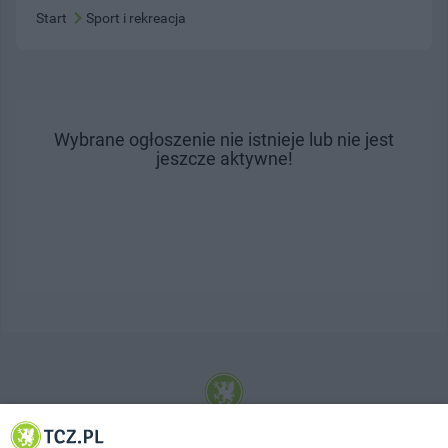
Start
Sport i rekreacja
Wybrane ogłoszenie nie istnieje lub nie jest
jeszcze aktywne!
© 2001-2026 Tczew - TCZ.PL Sp. z o.o. Internetowy Serwis Informacyjny Miasta
Tczewa