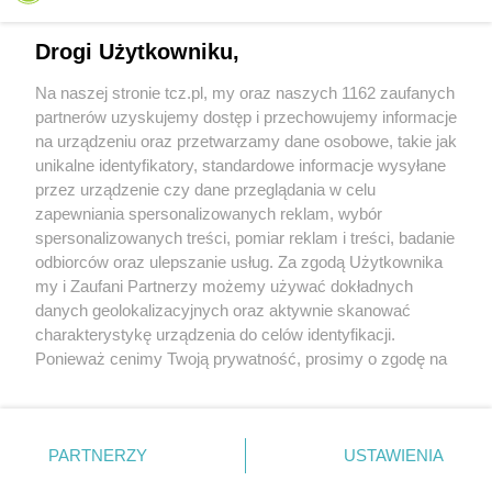
Drogi Użytkowniku,
Na naszej stronie tcz.pl, my oraz naszych 1162 zaufanych
partnerów uzyskujemy dostęp i przechowujemy informacje
na urządzeniu oraz przetwarzamy dane osobowe, takie jak
unikalne identyfikatory, standardowe informacje wysyłane
przez urządzenie czy dane przeglądania w celu
zapewniania spersonalizowanych reklam, wybór
O FIRMIE
POLITYKA PRYWATNOŚCI
HOSTING
spersonalizowanych treści, pomiar reklam i treści, badanie
REKLAMA
WSPÓŁPRACA
RSS
FACEBOOK
KONTAKT
odbiorców oraz ulepszanie usług. Za zgodą Użytkownika
my i Zaufani Partnerzy możemy używać dokładnych
Nasze serwisy
danych geolokalizacyjnych oraz aktywnie skanować
charakterystykę urządzenia do celów identyfikacji.
Aktualności
Muzyka i kultura
Ponieważ cenimy Twoją prywatność, prosimy o zgodę na
Tcz24
Archiwum wydarzeń
korzystanie z tych technologii poprzez kliknięcie
Kronika Policyjna
Telewizja Internetowa
„Akceptuję”. Zgoda jest dobrowolna i zawsze możesz ją
Kalendarz imprez
Sport
zmienić/wycofać klikając przycisk ustawień prywatności
Salony urody i masażu
Żłobki i przedszkola
PARTNERZY
USTAWIENIA
Historia miasta
Zdjęcia miasta
znajdujący się w lewym dolnym rogu strony
. Niektóre
Władze miasta
Zabytki
rodzaje przetwarzania danych nie wymagają zgody