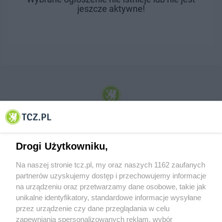
jeszcze aktywne!
© 2001-2026 Tczew - TCZ.PL Sp. z o.o. Internetowy Serwis Informacyjny Miasta
Tczewa
Drogi Użytkowniku,
Na naszej stronie tcz.pl, my oraz naszych 1162 zaufanych
partnerów uzyskujemy dostęp i przechowujemy informacje
na urządzeniu oraz przetwarzamy dane osobowe, takie jak
unikalne identyfikatory, standardowe informacje wysyłane
przez urządzenie czy dane przeglądania w celu
zapewniania spersonalizowanych reklam, wybór
O FIRMIE
POLITYKA PRYWATNOŚCI
HOSTING