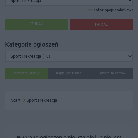
pokaż opcje dodatkowe
SZUKAJ
DODAJ
Kategorie ogłoszeń
Sprzedam, oferuję
Kupię, poszukuję
Oddam za darmo
Start
Sport i rekreacja
Wybrane ogłoszenie nie istnieje lub nie jest