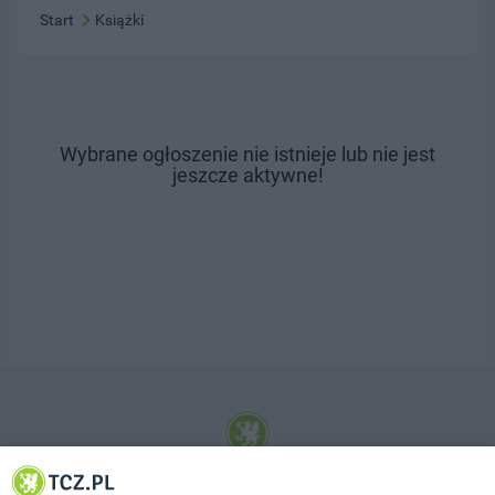
Start
Książki
Wybrane ogłoszenie nie istnieje lub nie jest
jeszcze aktywne!
© 2001-2026 Tczew - TCZ.PL Sp. z o.o. Internetowy Serwis Informacyjny Miasta
Tczewa