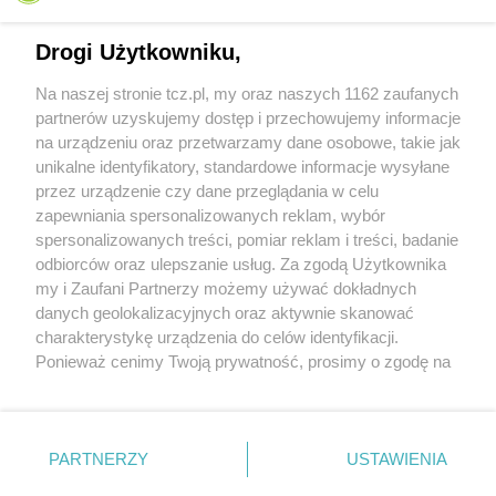
Drogi Użytkowniku,
Na naszej stronie tcz.pl, my oraz naszych 1162 zaufanych
partnerów uzyskujemy dostęp i przechowujemy informacje
na urządzeniu oraz przetwarzamy dane osobowe, takie jak
unikalne identyfikatory, standardowe informacje wysyłane
przez urządzenie czy dane przeglądania w celu
zapewniania spersonalizowanych reklam, wybór
O FIRMIE
POLITYKA PRYWATNOŚCI
HOSTING
spersonalizowanych treści, pomiar reklam i treści, badanie
REKLAMA
WSPÓŁPRACA
RSS
FACEBOOK
KONTAKT
odbiorców oraz ulepszanie usług. Za zgodą Użytkownika
my i Zaufani Partnerzy możemy używać dokładnych
Nasze serwisy
danych geolokalizacyjnych oraz aktywnie skanować
charakterystykę urządzenia do celów identyfikacji.
Aktualności
Muzyka i kultura
Ponieważ cenimy Twoją prywatność, prosimy o zgodę na
Tcz24
Archiwum wydarzeń
korzystanie z tych technologii poprzez kliknięcie
Kronika Policyjna
Telewizja Internetowa
„Akceptuję”. Zgoda jest dobrowolna i zawsze możesz ją
Kalendarz imprez
Sport
zmienić/wycofać klikając przycisk ustawień prywatności
Salony urody i masażu
Żłobki i przedszkola
PARTNERZY
USTAWIENIA
Historia miasta
Zdjęcia miasta
znajdujący się w lewym dolnym rogu strony
. Niektóre
Władze miasta
Zabytki
rodzaje przetwarzania danych nie wymagają zgody