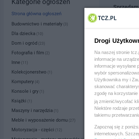
Kategorie ogłoszeń
Sprzedam 
Strona główna ogłoszeń
Data: 28.07.
Tczew, tel.
79
Budownictwo i materiały
(3)
200.00 zł
Dla dziecka
(10)
Drogi Użytkow
Dom i ogród
(23)
Na naszej stronie tc
Fotografia i film
(2)
informacje na urządze
Inne
(11)
informacje wysyłane 
Kolekcjonerstwo
wybór spersonalizowan
(1)
Użytkownika my i Zau
Komputery
(4)
skanować charakterys
Konsole i gry
(1)
zgodę na korzystanie 
Książki
ją zmienić/wycofać kl
(1)
Niektóre rodzaje prz
Maszyny i narzędzia
(1)
takiemu przetwarzaniu
Meble i wyposażenie domu
(27)
Zapoznaj się z poniż
Motoryzacja - części
(12)
internetowych. Szcze