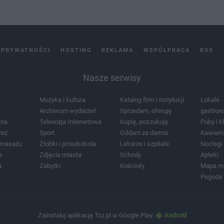
 PRYWATNOŚCI
HOSTING
REKLAMA
WSPÓŁPRACA
RSS
Nasze serwisy
Muzyka i kultura
Katalog firm i instytucji
Lokale
Archiwum wydarzeń
Sprzedam, oferuję
gastron
jna
Telewizja Internetowa
Kupię, poszukuję
Puby i k
rez
Sport
Oddam za darmo
Kawiarn
i masażu
Żłobki i przedszkola
Lekarze i szpitale
Noclegi
a
Zdjęcia miasta
Schody
Apteki
a
Zabytki
Kościoły
Mapa m
Pogoda
Zainstaluj aplikację Tcz.pl w Google Play:
Android