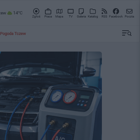
zew
14°C
Zgłoś
Praca
Mapa
TV
Galeria
Katalog
RSS
Facebook
Poczta
Pogoda Tczew