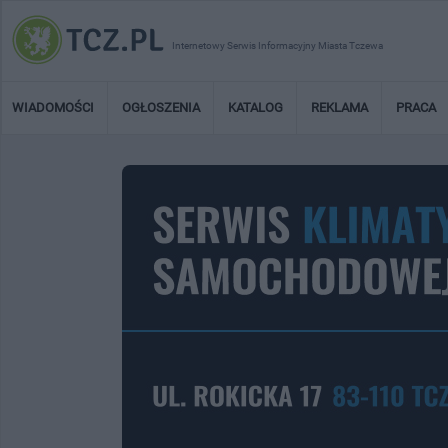
Internetowy Serwis Informacyjny Miasta Tczewa
WIADOMOŚCI
OGŁOSZENIA
KATALOG
REKLAMA
PRACA