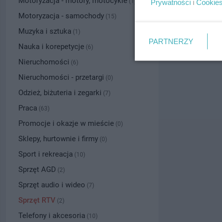
Motoryzacja - motory, motocykle
(1)
Prywatności
i
Cookie
Motoryzacja - samochody
(15)
Muzyka i sztuka
(1)
PARTNERZY
Nauka i korepetycje
(6)
Nieruchomości
(6)
Nieruchomości - przetargi
(0)
Odzież, biżuteria i zegarki
(7)
Praca
(63)
Promocje i okazje w mieście
(0)
Sklepy, hurtownie i firmy
(0)
Sport i rekreacja
(10)
Sprzęt AGD
(2)
Sprzęt audio i wideo
(7)
Sprzęt RTV
(2)
Telefony i akcesoria
(10)