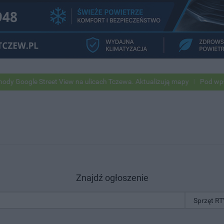
le Street View na ulicach Tczewa. Aktualizują mapy
Pod wpływem al
Znajdź ogłoszenie