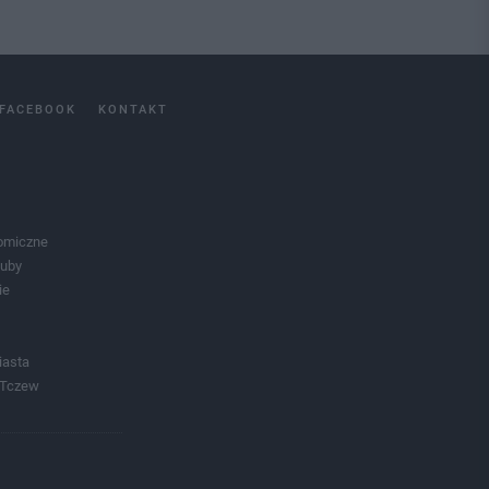
FACEBOOK
KONTAKT
omiczne
luby
ie
iasta
 Tczew