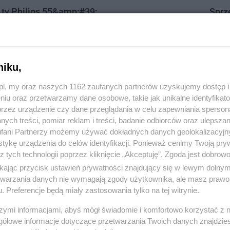
tv Philips 55&amp;#39;
Sprz
2026, wyświetleń: 52, ważność
3
dni
Data: 
1718204
, kategoria:
Sprzęt RTV
Tczew,
450.
niku,
z.pl, my oraz naszych 1162 zaufanych partnerów uzyskujemy dostęp
niu oraz przetwarzamy dane osobowe, takie jak unikalne identyfikat
1
przez urządzenie czy dane przeglądania w celu zapewniania sperson
ych treści, pomiar reklam i treści, badanie odbiorców oraz ulepszan
strona 1 z
1
fani Partnerzy możemy używać dokładnych danych geolokalizacyjn
tykę urządzenia do celów identyfikacji. Ponieważ cenimy Twoją pry
z tych technologii poprzez kliknięcie „Akceptuję”. Zgoda jest dobro
ikając przycisk ustawień prywatności znajdujący się w lewym dolny
etwarzania danych nie wymagają zgody użytkownika, ale masz prawo 
. Preferencje będą miały zastosowania tylko na tej witrynie.
szymi informacjami, abyś mógł świadomie i komfortowo korzystać z
gółowe informacje dotyczące przetwarzania Twoich danych znajdzi