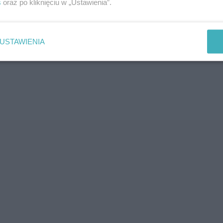
s
oraz po kliknięciu w „Ustawienia”.
USTAWIENIA