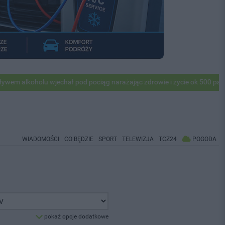
koholu wjechał pod pociąg narażając zdrowie i życie ok 500 pasażerów!
WIADOMOŚCI
CO BĘDZIE
SPORT
TELEWIZJA
TCZ24
POGODA
pokaż opcje dodatkowe