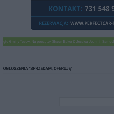
miny Tczew. Na początek Shaun Baker & Jessica Jean
Samochody Goog
OGŁOSZENIA "SPRZEDAM, OFERUJĘ"