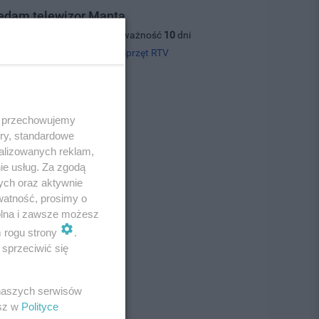
edam telewizor Manta
04.08.2026, wyświetleń: 19, ważność
10
dni
 tel.
503571440
, kategoria:
Sprzęt RTV
00 zł
 i przechowujemy
ory, standardowe
alizowanych reklam,
ie usług. Za zgodą
ych oraz aktywnie
watność, prosimy o
wolna i zawsze możesz
m rogu strony
.
sprzeciwić się
 naszych serwisów
esz w
Polityce