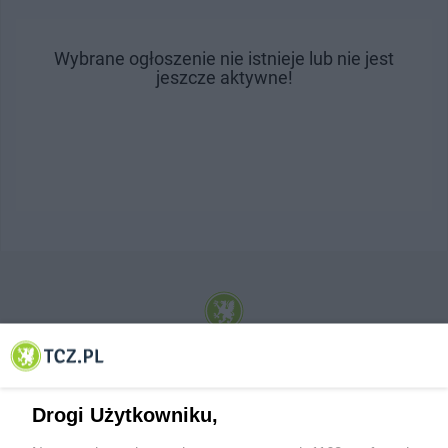
Wybrane ogłoszenie nie istnieje lub nie jest
jeszcze aktywne!
© 2001-2026 Tczew - TCZ.PL Sp. z o.o. Internetowy Serwis Informacyjny Miasta
Tczewa
Drogi Użytkowniku,