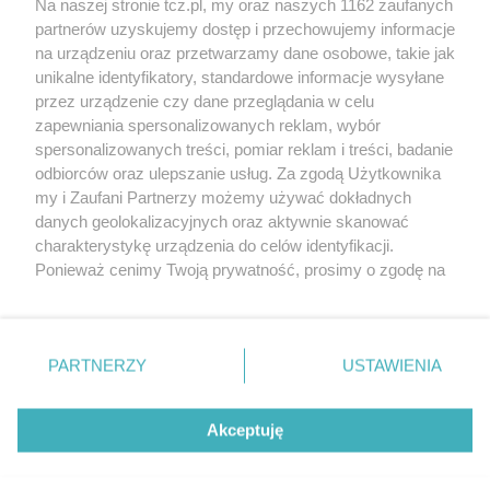
Na naszej stronie tcz.pl, my oraz naszych 1162 zaufanych
partnerów uzyskujemy dostęp i przechowujemy informacje
na urządzeniu oraz przetwarzamy dane osobowe, takie jak
unikalne identyfikatory, standardowe informacje wysyłane
przez urządzenie czy dane przeglądania w celu
zapewniania spersonalizowanych reklam, wybór
O FIRMIE
POLITYKA PRYWATNOŚCI
HOSTING
spersonalizowanych treści, pomiar reklam i treści, badanie
REKLAMA
WSPÓŁPRACA
RSS
FACEBOOK
KONTAKT
odbiorców oraz ulepszanie usług. Za zgodą Użytkownika
my i Zaufani Partnerzy możemy używać dokładnych
Nasze serwisy
danych geolokalizacyjnych oraz aktywnie skanować
charakterystykę urządzenia do celów identyfikacji.
Aktualności
Muzyka i kultura
Ponieważ cenimy Twoją prywatność, prosimy o zgodę na
Tcz24
Archiwum wydarzeń
korzystanie z tych technologii poprzez kliknięcie
Kronika Policyjna
Telewizja Internetowa
„Akceptuję”. Zgoda jest dobrowolna i zawsze możesz ją
Kalendarz imprez
Sport
zmienić/wycofać klikając przycisk ustawień prywatności
Salony urody i masażu
Żłobki i przedszkola
PARTNERZY
USTAWIENIA
Historia miasta
Zdjęcia miasta
znajdujący się w lewym dolnym rogu strony
. Niektóre
Władze miasta
Zabytki
rodzaje przetwarzania danych nie wymagają zgody
użytkownika, ale masz prawo sprzeciwić się takiemu
Akceptuję
przetwarzaniu. Preferencje będą miały zastosowania tylko
na tej witrynie.
Zainstaluj aplikację Tcz.pl w Google Play:
Android